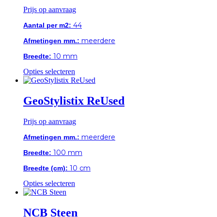
Prijs op aanvraag
44
Aantal per m2:
meerdere
Afmetingen mm.:
10 mm
Breedte:
Dit
Opties selecteren
product
heeft
meerdere
GeoStylistix ReUsed
variaties.
Deze
Prijs op aanvraag
optie
kan
meerdere
Afmetingen mm.:
gekozen
worden
100 mm
Breedte:
op
de
10 cm
Breedte (cm):
productpagina
Dit
Opties selecteren
product
heeft
meerdere
NCB Steen