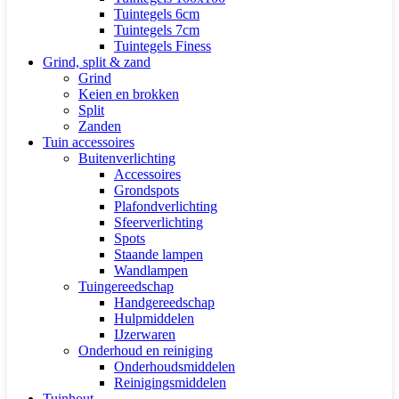
Tuintegels 6cm
Tuintegels 7cm
Tuintegels Finess
Grind, split & zand
Grind
Keien en brokken
Split
Zanden
Tuin accessoires
Buitenverlichting
Accessoires
Grondspots
Plafondverlichting
Sfeerverlichting
Spots
Staande lampen
Wandlampen
Tuingereedschap
Handgereedschap
Hulpmiddelen
IJzerwaren
Onderhoud en reiniging
Onderhoudsmiddelen
Reinigingsmiddelen
Tuinhout