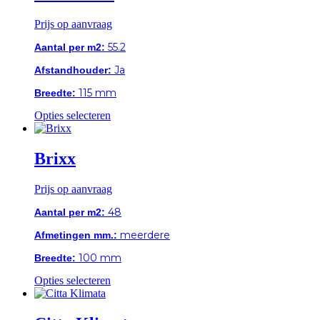
variaties.
Deze
Prijs op aanvraag
optie
kan
55.2
Aantal per m2:
gekozen
worden
Ja
Afstandhouder:
op
de
115 mm
Breedte:
productpagina
Dit
Opties selecteren
product
heeft
meerdere
Brixx
variaties.
Deze
Prijs op aanvraag
optie
kan
48
Aantal per m2:
gekozen
worden
meerdere
Afmetingen mm.:
op
de
100 mm
Breedte:
productpagina
Dit
Opties selecteren
product
heeft
meerdere