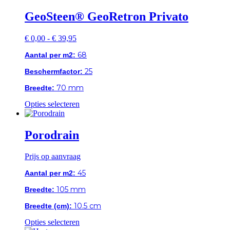
heeft
meerdere
GeoSteen® GeoRetron Privato
variaties.
Deze
Prijsklasse:
€
0,00
-
€
39,95
optie
€ 0,00
kan
68
Aantal per m2:
tot
gekozen
€ 39,95
worden
25
Beschermfactor:
op
de
70 mm
Breedte:
productpagina
Dit
Opties selecteren
product
heeft
meerdere
Porodrain
variaties.
Deze
Prijs op aanvraag
optie
kan
45
Aantal per m2:
gekozen
worden
105 mm
Breedte:
op
de
10.5 cm
Breedte (cm):
productpagina
Dit
Opties selecteren