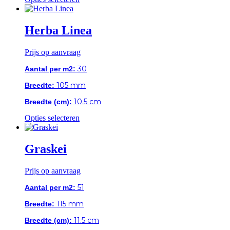
product
heeft
meerdere
Herba Linea
variaties.
Deze
Prijs op aanvraag
optie
kan
30
Aantal per m2:
gekozen
worden
105 mm
Breedte:
op
de
10.5 cm
Breedte (cm):
productpagina
Dit
Opties selecteren
product
heeft
meerdere
Graskei
variaties.
Deze
Prijs op aanvraag
optie
kan
51
Aantal per m2:
gekozen
worden
115 mm
Breedte:
op
de
11.5 cm
Breedte (cm):
productpagina