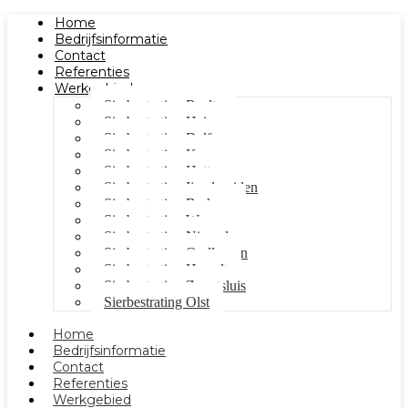
Home
Bedrijfsinformatie
Contact
Referenties
Werkgebied
Sierbestrating Raalte
Sierbestrating Heino
Sierbestrating Dalfsen
Sierbestrating Kampen
Sierbestrating Hattem
Sierbestrating Ijsselmuiden
Sierbestrating Berkum
Sierbestrating Wezep
Sierbestrating Nieuwleusen
Sierbestrating Oudleusen
Sierbestrating Hasselt
Sierbestrating Zwartsluis
Sierbestrating Olst
Home
Bedrijfsinformatie
Contact
Referenties
Werkgebied