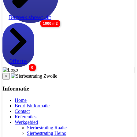
Bezoek showtuin
1000 m2
Offerte
0
×
Informatie
Home
Bedrijfsinformatie
Contact
Referenties
Werkgebied
Sierbestrating Raalte
Sierbestrating Heino