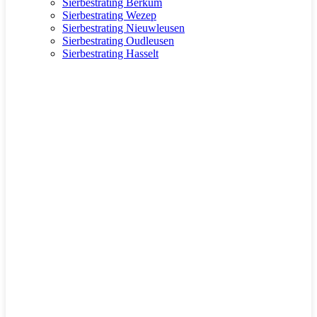
Sierbestrating Berkum
Sierbestrating Wezep
Sierbestrating Nieuwleusen
Sierbestrating Oudleusen
Sierbestrating Hasselt