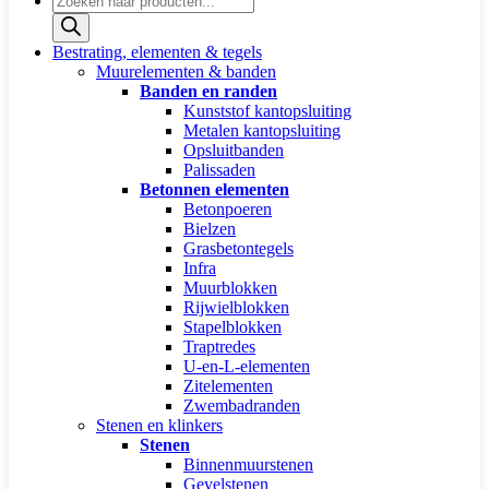
zoeken
Bestrating, elementen & tegels
Muurelementen & banden
Banden en randen
Kunststof kantopsluiting
Metalen kantopsluiting
Opsluitbanden
Palissaden
Betonnen elementen
Betonpoeren
Bielzen
Grasbetontegels
Infra
Muurblokken
Rijwielblokken
Stapelblokken
Traptredes
U-en-L-elementen
Zitelementen
Zwembadranden
Stenen en klinkers
Stenen
Binnenmuurstenen
Gevelstenen