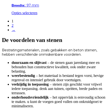
op
de
97 mm
Breedte:
productpagina
Dit
Opties selecteren
product
1
heeft
2
meerdere
→
variaties.
Deze
optie
De voordelen van stenen
kan
gekozen
Bestratingsmaterialen, zoals gebakken en beton stenen,
worden
hebben verschillende onmiskenbare voordelen.
op
de
duurzaam en slijtvast
– de stenen gaan jarenlang mee en
productpagina
behouden hun constructieve kwaliteit, ook onder zware
belasting.
weerbestendig
– het materiaal is bestand tegen vorst, hevige
regenval en intensief gebruik door voertuigen.
veelzijdig in toepassing
– stenen zijn geschikt voor vrijwel
iedere toepassing. denk aan tuinen, opritten, brede paden en
terrassen.
onderhoudsvriendelijk
– het oppervlak is eenvoudig schoon
te maken. u kunt de voegen goed vullen om onkruidgroei te
minimaliseren.