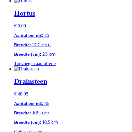
product
heeft
meerdere
Hortus
variaties.
Deze
€
0,00
optie
kan
25
Aantal per m2:
gekozen
worden
200 mm
Breedte:
op
de
20 cm
Breedte (cm):
productpagina
Toevoegen aan offerte
Drainsteen
€
48,95
45
Aantal per m2:
105 mm
Breedte:
10.5 cm
Breedte (cm):
Dit
Opties selecteren