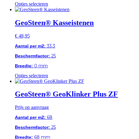
Dit
Opties selecteren
product
heeft
meerdere
GeoSteen® Kasseistenen
variaties.
Deze
€
48,95
optie
kan
33.3
Aantal per m2:
gekozen
worden
25
Beschermfactor:
op
de
0 mm
Breedte:
productpagina
Dit
Opties selecteren
product
heeft
meerdere
GeoSteen® GeoKlinker Plus ZF
variaties.
Deze
Prijs op aanvraag
optie
kan
68
Aantal per m2:
gekozen
worden
25
Beschermfactor:
op
de
68 mm
Breedte: