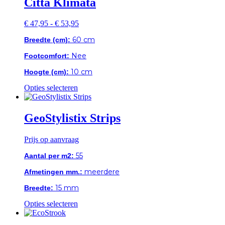
Citta Klimata
variaties.
Deze
Prijsklasse:
€
47,95
-
€
53,95
optie
€ 47,95
kan
60 cm
Breedte (cm):
tot
gekozen
€ 53,95
worden
Nee
Footcomfort:
op
de
10 cm
Hoogte (cm):
productpagina
Dit
Opties selecteren
product
heeft
meerdere
GeoStylistix Strips
variaties.
Deze
Prijs op aanvraag
optie
kan
55
Aantal per m2:
gekozen
worden
meerdere
Afmetingen mm.:
op
de
15 mm
Breedte:
productpagina
Dit
Opties selecteren
product
heeft