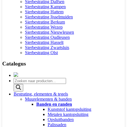
Sierbestrating Dalfsen
Sierbestrating Kampen
Sierbestrating Hattem
Sierbestrating Ijsselmuiden
Sierbestrating Berkum
Sierbestrating Wezep
Sierbestrating Nieuwleusen
Sierbestrating Oudleusen
Sierbestrating Hasselt
Sierbestrating Zwartsluis
Sierbestrating Olst
Catalogus
Producten
zoeken
Bestrating, elementen & tegels
Muurelementen & banden
Banden en randen
Kunststof kantopsluiting
Metalen kantopsluiting
Opsluitbanden
Palissaden