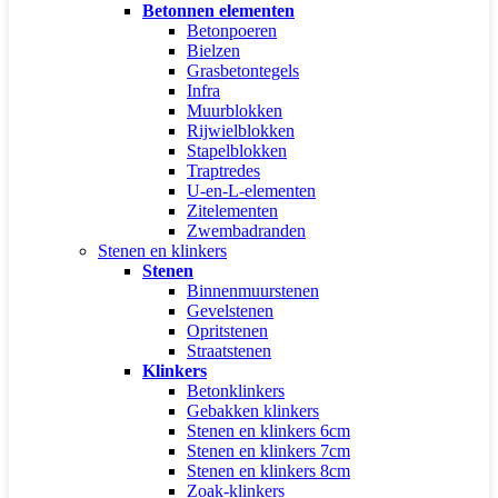
Betonnen elementen
Betonpoeren
Bielzen
Grasbetontegels
Infra
Muurblokken
Rijwielblokken
Stapelblokken
Traptredes
U-en-L-elementen
Zitelementen
Zwembadranden
Stenen en klinkers
Stenen
Binnenmuurstenen
Gevelstenen
Opritstenen
Straatstenen
Klinkers
Betonklinkers
Gebakken klinkers
Stenen en klinkers 6cm
Stenen en klinkers 7cm
Stenen en klinkers 8cm
Zoak-klinkers