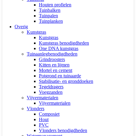
Houten profielen
Tuinbalken
Tuinpalen
Tuinplanken
Overig
Kunstgras
Kunstgras
Kunstgras benodigdheden
One DNA kunstgras
Tuinaanlegbenodigdheden
Grindroosters
Kitten en lijmen
Mortel en cement
Potgrond en tuinaarde
Stabilisatie- en gronddoeken
Tegeldragers
Voegzanden
Vijvermaterialen
Vijvermaterialen
Vlonders
Composiet
Hout
PVC
Vlonders benodigdheden
Watermanagement