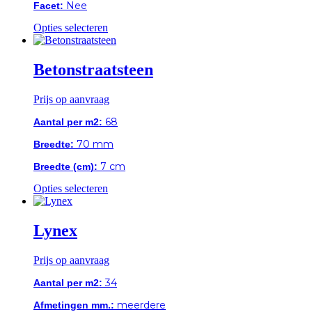
de
Nee
Facet:
productpagina
Dit
Opties selecteren
product
heeft
meerdere
Betonstraatsteen
variaties.
Deze
Prijs op aanvraag
optie
kan
68
Aantal per m2:
gekozen
worden
70 mm
Breedte:
op
de
7 cm
Breedte (cm):
productpagina
Dit
Opties selecteren
product
heeft
meerdere
Lynex
variaties.
Deze
Prijs op aanvraag
optie
kan
34
Aantal per m2:
gekozen
worden
meerdere
Afmetingen mm.: