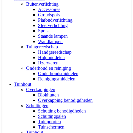
Buitenverlichting
Accessoires
Grondspots
Plafondverlichting
Sfeerverlichting
Spots
Staande lampen
Wandlampen
Tuingereedschap
Handgereedschap
Hulpmiddelen
IJzerwaren
Onderhoud en reiniging
Onderhoudsmiddelen
Reinigingsmiddelen
Tuinhout
Overkappingen
Blokhutten
Overkapping benodigdheden
Schuttingen
Schutting benodigdheden
Schuttingpalen
Tuinpoorten
Tuinschermen
Tuinhout