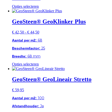
productpagina
Dit
Opties selecteren
product
heeft
meerdere
GeoSteen® GeoKlinker Plus
variaties.
Deze
Prijsklasse:
€
42,50
-
€
44,50
optie
€ 42,50
kan
68
Aantal per m2:
tot
gekozen
€ 44,50
worden
25
Beschermfactor:
op
de
68 mm
Breedte:
productpagina
Dit
Opties selecteren
product
heeft
meerdere
GeoSteen® GeoLineair Stretto
variaties.
Deze
€
59,95
optie
kan
100
Aantal per m2:
gekozen
worden
Ja
Afstandhouder:
op