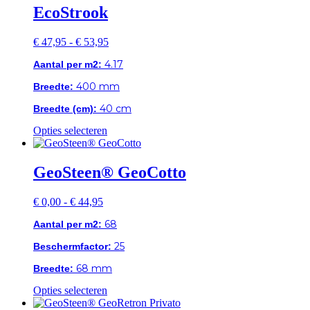
meerdere
EcoStrook
variaties.
Deze
Prijsklasse:
€
47,95
-
€
53,95
optie
€ 47,95
kan
4.17
Aantal per m2:
tot
gekozen
€ 53,95
worden
400 mm
Breedte:
op
de
40 cm
Breedte (cm):
productpagina
Dit
Opties selecteren
product
heeft
meerdere
GeoSteen® GeoCotto
variaties.
Deze
Prijsklasse:
€
0,00
-
€
44,95
optie
€ 0,00
kan
68
Aantal per m2:
tot
gekozen
€ 44,95
worden
25
Beschermfactor:
op
de
68 mm
Breedte:
productpagina
Dit
Opties selecteren
product