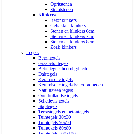
Opritstenen
Straatstenen
Klinkers
Betonklinkers
Gebakken klinkers
Stenen en klinkers 6cm
Stenen en klinkers 7cm
Stenen en klinkers 8cm
Zoak-klinkers
Tegels
Betontegels
Grasbetontegels
Betontegels benodigdheden
Daktegels
Keramische tegels
Keramische tegels benodigdheden
Natuursteen tegels
Oud hollandse tegels
Schellevis tegels
Staptegels
Terrastegels en betontegels
Tuintegels 30x30
Tuintegels 50x50
Tuintegels 80x80
Tuintegels 100x100