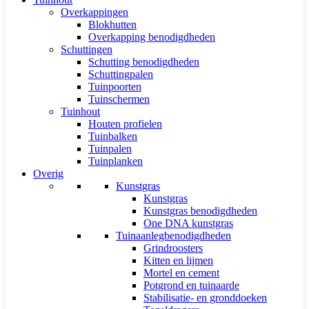
Overkappingen
Blokhutten
Overkapping benodigdheden
Schuttingen
Schutting benodigdheden
Schuttingpalen
Tuinpoorten
Tuinschermen
Tuinhout
Houten profielen
Tuinbalken
Tuinpalen
Tuinplanken
Overig
Kunstgras
Kunstgras
Kunstgras benodigdheden
One DNA kunstgras
Tuinaanlegbenodigdheden
Grindroosters
Kitten en lijmen
Mortel en cement
Potgrond en tuinaarde
Stabilisatie- en gronddoeken