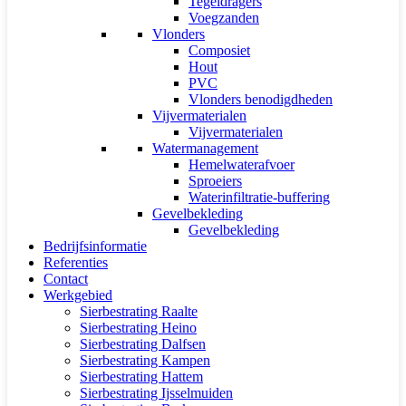
Tegeldragers
Voegzanden
Vlonders
Composiet
Hout
PVC
Vlonders benodigdheden
Vijvermaterialen
Vijvermaterialen
Watermanagement
Hemelwaterafvoer
Sproeiers
Waterinfiltratie-buffering
Gevelbekleding
Gevelbekleding
Bedrijfsinformatie
Referenties
Contact
Werkgebied
Sierbestrating Raalte
Sierbestrating Heino
Sierbestrating Dalfsen
Sierbestrating Kampen
Sierbestrating Hattem
Sierbestrating Ijsselmuiden