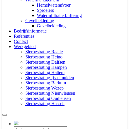
Hemelwaterafvoer
Sproeiers
Waterinfiltratie-buffering
Gevelbekleding
Gevelbekleding
Bedrijfsinformatie
Referenties
Contact
Werkgebied
Sierbestrating Raalte
Sierbestrating Heino
Sierbestrating Dalfsen
Sierbestrating Kampen
Sierbestrating Hattem
Sierbestrating Ijsselmuiden
Sierbestrating Berkum
Sierbestrating Wezep
Sierbestrating Nieuwleusen
Sierbestrating Oudleusen
Sierbestrating Hasselt
Producten