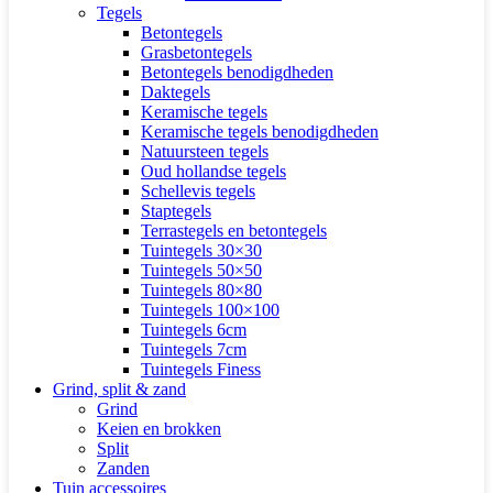
Tegels
Betontegels
Grasbetontegels
Betontegels benodigdheden
Daktegels
Keramische tegels
Keramische tegels benodigdheden
Natuursteen tegels
Oud hollandse tegels
Schellevis tegels
Staptegels
Terrastegels en betontegels
Tuintegels 30×30
Tuintegels 50×50
Tuintegels 80×80
Tuintegels 100×100
Tuintegels 6cm
Tuintegels 7cm
Tuintegels Finess
Grind, split & zand
Grind
Keien en brokken
Split
Zanden
Tuin accessoires