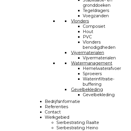
Stabilisatie- en
gronddoeken
Tegeldragers
Voegzanden
Vlonders
Composiet
Hout
PVC
Vlonders
benodigdheden
Vijvermaterialen
Vijvermaterialen
Watermanagement
Hemelwaterafvoer
Sproeiers
Waterinfiltratie-
buffering
Gevelbekleding
Gevelbekleding
Bedrijfsinformatie
Referenties
Contact
Werkgebied
Sierbestrating Raalte
Sierbestrating Heino