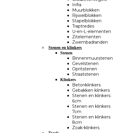
Infra
Muurblokken
Rijwielblokken
Stapelblokken
Traptredes
U-en-L-elementen
Zitelementen
Zwembadranden
Stenen en klinkers
Stenen
Binnenmuurstenen
Gevelstenen
Opritstenen
Straatstenen
Klinkers
Betonklinkers
Gebakken klinkers
Stenen en klinkers
6cm
Stenen en klinkers
7cm
Stenen en klinkers
8cm
Zoak-klinkers