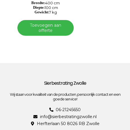
Breedte:
400 cm
Diepte:
100 cm
Gewicht:
7 kg
Toevoegen aan
offerte
Sierbestrating Zwolle
Wij staan voor kwaliteit van de producten, persoonlijk contact en een
goede service!
06-21245650
info@sierbestratingzwolle.nl
Herfterlaan 50 8026 RB Zwolle