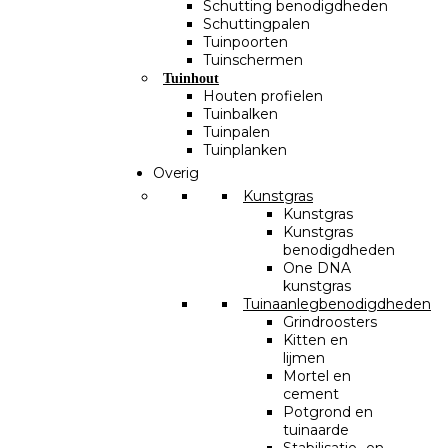
Schutting benodigdheden
Schuttingpalen
Tuinpoorten
Tuinschermen
Tuinhout
Houten profielen
Tuinbalken
Tuinpalen
Tuinplanken
Overig
Kunstgras
Kunstgras
Kunstgras
benodigdheden
One DNA
kunstgras
Tuinaanlegbenodigdheden
Grindroosters
Kitten en
lijmen
Mortel en
cement
Potgrond en
tuinaarde