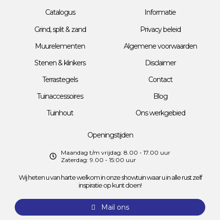
Catalogus
Informatie
Grind, split & zand
Privacy beleid
Muurelementen
Algemene voorwaarden
Stenen & klinkers
Disclaimer
Terrastegels
Contact
Tuinaccessoires
Blog
Tuinhout
Ons werkgebied
Openingstijden
Maandag t/m vrijdag: 8.00 - 17.00 uur
Zaterdag: 9.00 - 15:00 uur
Wij heten u van harte welkom in onze showtuin waar u in alle rust zelf
inspiratie op kunt doen!
Mail ons