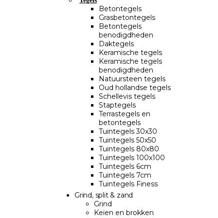
Tegels
Betontegels
Grasbetontegels
Betontegels
benodigdheden
Daktegels
Keramische tegels
Keramische tegels
benodigdheden
Natuursteen tegels
Oud hollandse tegels
Schellevis tegels
Staptegels
Terrastegels en
betontegels
Tuintegels 30x30
Tuintegels 50x50
Tuintegels 80x80
Tuintegels 100x100
Tuintegels 6cm
Tuintegels 7cm
Tuintegels Finess
Grind, split & zand
Grind
Keien en brokken