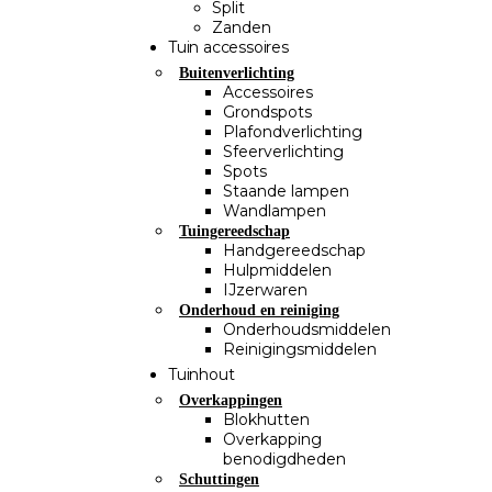
Split
Zanden
Tuin accessoires
Buitenverlichting
Accessoires
Grondspots
Plafondverlichting
Sfeerverlichting
Spots
Staande lampen
Wandlampen
Tuingereedschap
Handgereedschap
Hulpmiddelen
IJzerwaren
Onderhoud en reiniging
Onderhoudsmiddelen
Reinigingsmiddelen
Tuinhout
Overkappingen
Blokhutten
Overkapping
benodigdheden
Schuttingen