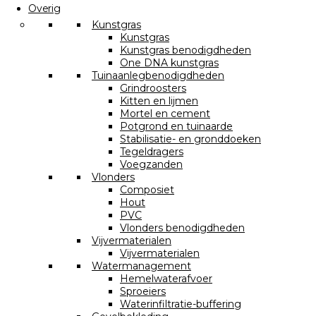
Overig
Kunstgras
Kunstgras
Kunstgras benodigdheden
One DNA kunstgras
Tuinaanlegbenodigdheden
Grindroosters
Kitten en lijmen
Mortel en cement
Potgrond en tuinaarde
Stabilisatie- en gronddoeken
Tegeldragers
Voegzanden
Vlonders
Composiet
Hout
PVC
Vlonders benodigdheden
Vijvermaterialen
Vijvermaterialen
Watermanagement
Hemelwaterafvoer
Sproeiers
Waterinfiltratie-buffering