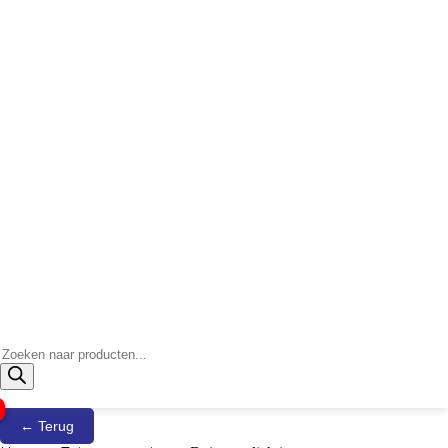
Producten
zoeken
← Terug