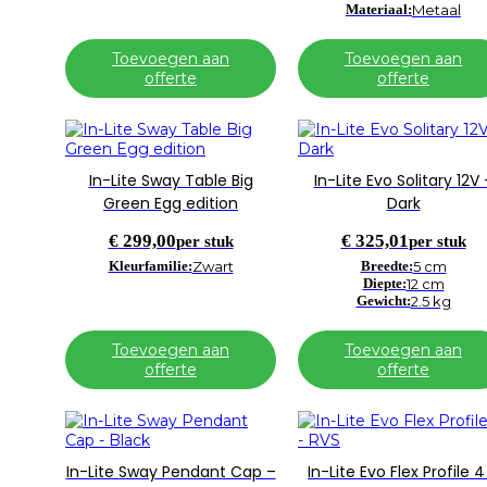
Materiaal:
Metaal
Toevoegen aan
Toevoegen aan
offerte
offerte
In-Lite Sway Table Big
In-Lite Evo Solitary 12V 
Green Egg edition
Dark
€
299,00
€
325,01
per stuk
per stuk
Kleurfamilie:
Zwart
Breedte:
5 cm
Diepte:
12 cm
Gewicht:
2.5 kg
Toevoegen aan
Toevoegen aan
offerte
offerte
In-Lite Sway Pendant Cap –
In-Lite Evo Flex Profile 4