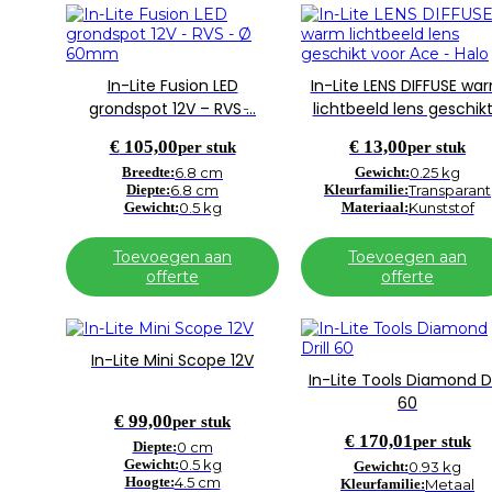
In-Lite Fusion LED
In-Lite LENS DIFFUSE wa
grondspot 12V – RVS ̵…
lichtbeeld lens geschik
€
105,00
€
13,00
per stuk
per stuk
Breedte:
6.8 cm
Gewicht:
0.25 kg
Diepte:
6.8 cm
Kleurfamilie:
Transparant
Gewicht:
0.5 kg
Materiaal:
Kunststof
Toevoegen aan
Toevoegen aan
offerte
offerte
In-Lite Mini Scope 12V
In-Lite Tools Diamond Dr
60
€
99,00
per stuk
€
170,01
per stuk
Diepte:
0 cm
Gewicht:
0.5 kg
Gewicht:
0.93 kg
Hoogte:
4.5 cm
Kleurfamilie:
Metaal