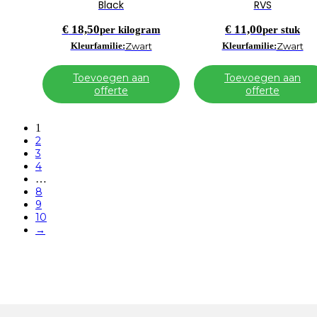
Black
RVS
€
18,50
€
11,00
per kilogram
per stuk
Kleurfamilie:
Zwart
Kleurfamilie:
Zwart
Toevoegen aan
Toevoegen aan
offerte
offerte
1
2
3
4
…
8
9
10
→