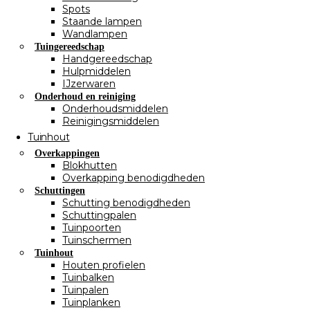
Spots
Staande lampen
Wandlampen
Tuingereedschap
Handgereedschap
Hulpmiddelen
IJzerwaren
Onderhoud en reiniging
Onderhoudsmiddelen
Reinigingsmiddelen
Tuinhout
Overkappingen
Blokhutten
Overkapping benodigdheden
Schuttingen
Schutting benodigdheden
Schuttingpalen
Tuinpoorten
Tuinschermen
Tuinhout
Houten profielen
Tuinbalken
Tuinpalen
Tuinplanken