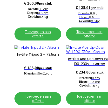
€
206,00
per stuk
€
125,01
per stuk
Breedte:
10 cm
Diepte:
10.3 cm
Breedte:
8.6 cm
Gewicht:
1.5 kg
Diepte:
8.6 cm
Gewicht:
0.5 kg
Toevoegen aan
Toevoegen aan
offerte
offerte
In-Lite Tripod 2 – 73,5cm
In-Lite Ace Up-Down Wa
100-230V – Corten
€
185,00
per stuk
€
234,00
per stuk
Kleurfamilie:
Zwart
Breedte:
10 cm
Diepte:
10.3 cm
Gewicht:
1.5 kg
Toevoegen aan
Toevoegen aan
offerte
offerte