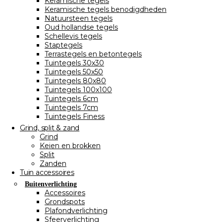
Keramische tegels
Keramische tegels benodigdheden
Natuursteen tegels
Oud hollandse tegels
Schellevis tegels
Staptegels
Terrastegels en betontegels
Tuintegels 30x30
Tuintegels 50x50
Tuintegels 80x80
Tuintegels 100x100
Tuintegels 6cm
Tuintegels 7cm
Tuintegels Finess
Grind, split & zand
Grind
Keien en brokken
Split
Zanden
Tuin accessoires
Buitenverlichting
Accessoires
Grondspots
Plafondverlichting
Sfeerverlichting