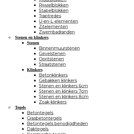
Rijwielblokken
Stapelblokken
Traptredes
U-en-L-elementen
Zitelementen
Zwembadranden
Stenen en klinkers
Stenen
Binnenmuurstenen
Gevelstenen
Opritstenen
Straatstenen
Klinkers
Betonklinkers
Gebakken klinkers
Stenen en klinkers 6cm
Stenen en klinkers 7cm
Stenen en klinkers 8cm
Zoak-klinkers
Tegels
Betontegels
Grasbetontegels
Betontegels benodigdheden
Daktegels