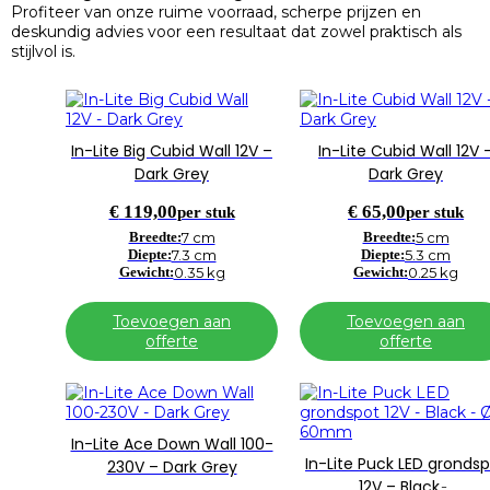
Profiteer van onze ruime voorraad, scherpe prijzen en
deskundig advies voor een resultaat dat zowel praktisch als
stijlvol is.
In-Lite Big Cubid Wall 12V –
In-Lite Cubid Wall 12V 
Dark Grey
Dark Grey
€
119,00
€
65,00
per stuk
per stuk
Breedte:
7 cm
Breedte:
5 cm
Diepte:
7.3 cm
Diepte:
5.3 cm
Gewicht:
0.35 kg
Gewicht:
0.25 kg
Toevoegen aan
Toevoegen aan
offerte
offerte
In-Lite Ace Down Wall 100-
In-Lite Puck LED gronds
230V – Dark Grey
12V – Black ̵…