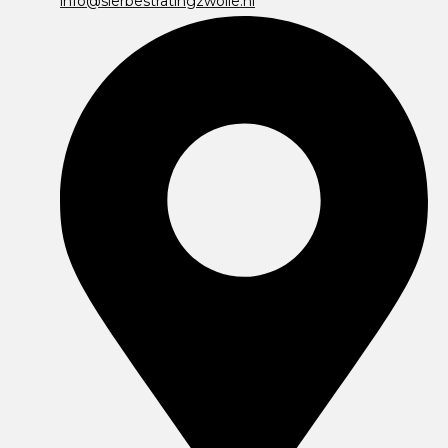
info@sierbestratingzwolle.nl