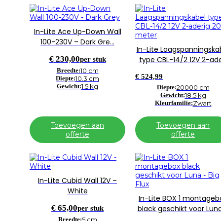
In-Lite Ace Up-Down Wall
100-230V – Dark Gre…
In-Lite Laagspanningska
€
230,00
type CBL-14/2 12V 2-ad
per stuk
Breedte:
10 cm
€
524,99
Diepte:
10.3 cm
Gewicht:
1.5 kg
Diepte:
20000 cm
Gewicht:
18.5 kg
Kleurfamilie:
Zwart
Toevoegen aan
Toevoegen aan
offerte
offerte
In-Lite Cubid Wall 12V –
White
In-Lite BOX 1 montageb
€
65,00
black geschikt voor Lun
per stuk
Breedte:
5 cm