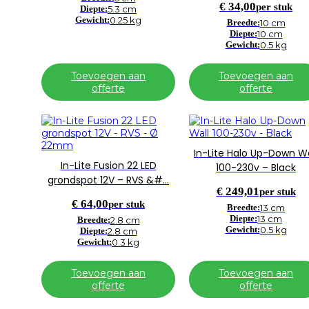
€
34,00
per stuk
Diepte:
5.3 cm
Gewicht:
0.25 kg
Breedte:
10 cm
Diepte:
10 cm
Gewicht:
0.5 kg
Toevoegen aan
Toevoegen aan
offerte
offerte
In-Lite Halo Up-Down Wa
In-Lite Fusion 22 LED
100-230v – Black
grondspot 12V – RVS &#…
€
249,01
per stuk
€
64,00
per stuk
Breedte:
13 cm
Diepte:
13 cm
Breedte:
2.8 cm
Gewicht:
0.5 kg
Diepte:
2.8 cm
Gewicht:
0.3 kg
Toevoegen aan
Toevoegen aan
offerte
offerte