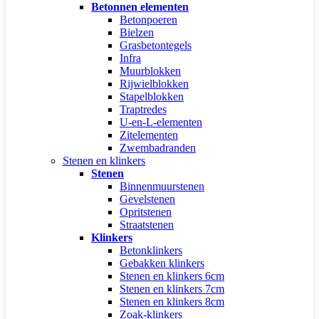
Betonnen elementen
Betonpoeren
Bielzen
Grasbetontegels
Infra
Muurblokken
Rijwielblokken
Stapelblokken
Traptredes
U-en-L-elementen
Zitelementen
Zwembadranden
Stenen en klinkers
Stenen
Binnenmuurstenen
Gevelstenen
Opritstenen
Straatstenen
Klinkers
Betonklinkers
Gebakken klinkers
Stenen en klinkers 6cm
Stenen en klinkers 7cm
Stenen en klinkers 8cm
Zoak-klinkers