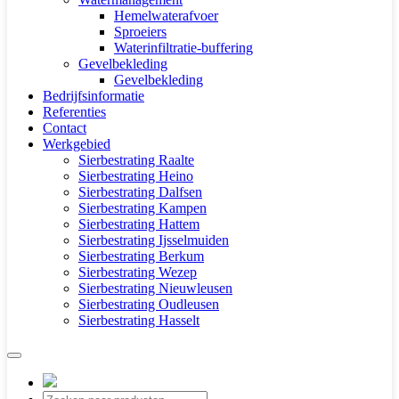
Hemelwaterafvoer
Sproeiers
Waterinfiltratie-buffering
Gevelbekleding
Gevelbekleding
Bedrijfsinformatie
Referenties
Contact
Werkgebied
Sierbestrating Raalte
Sierbestrating Heino
Sierbestrating Dalfsen
Sierbestrating Kampen
Sierbestrating Hattem
Sierbestrating Ijsselmuiden
Sierbestrating Berkum
Sierbestrating Wezep
Sierbestrating Nieuwleusen
Sierbestrating Oudleusen
Sierbestrating Hasselt
Producten