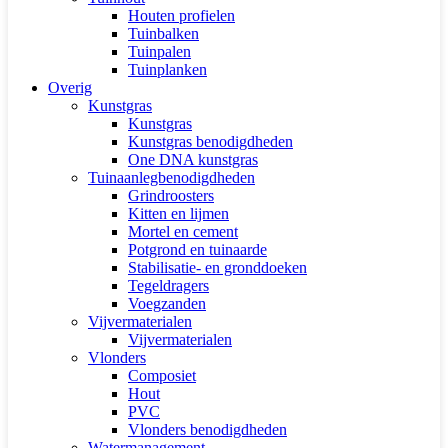
Houten profielen
Tuinbalken
Tuinpalen
Tuinplanken
Overig
Kunstgras
Kunstgras
Kunstgras benodigdheden
One DNA kunstgras
Tuinaanlegbenodigdheden
Grindroosters
Kitten en lijmen
Mortel en cement
Potgrond en tuinaarde
Stabilisatie- en gronddoeken
Tegeldragers
Voegzanden
Vijvermaterialen
Vijvermaterialen
Vlonders
Composiet
Hout
PVC
Vlonders benodigdheden
Watermanagement