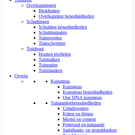
Overkappingen
Blokhutten
Overkapping benodigdheden
Schuttingen
Schutting benodigdheden
Schuttingpalen
Tuinpoorten
Tuinschermen
Tuinhout
Houten profielen
Tuinbalken
Tuinpalen
Tuinplanken
Overig
Kunstgras
Kunstgras
Kunstgras benodigdheden
One DNA kunstgras
Tuinaanlegbenodigdheden
Grindroosters
Kitten en lijmen
Mortel en cement
Potgrond en tuinaarde
Stabilisatie- en gronddoeken