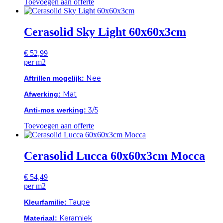
Toevoegen aan offerte
Cerasolid Sky Light 60x60x3cm
€
52,99
per m2
Nee
Aftrillen mogelijk:
Mat
Afwerking:
3/5
Anti-mos werking:
Toevoegen aan offerte
Cerasolid Lucca 60x60x3cm Mocca
€
54,49
per m2
Taupe
Kleurfamilie:
Keramiek
Materiaal: