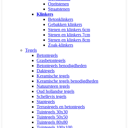
Opritstenen
Straatstenen
Klinkers
Betonklinkers
Gebakken klinkers
Stenen en klinkers 6cm
Stenen en klinkers 7cm
Stenen en klinkers 8cm
Zoak-klinkers
Tegels
Betontegels
Grasbetontegels
Betontegels benodigdheden
Daktegels
Keramische tegels
Keramische tegels benodigdheden
Natuursteen tegels
Oud hollandse tegels
Schellevis tegels
Staptegels
Terrastegels en betontegels
Tuintegels 30x30
Tuintegels 50x50
Tuintegels 80x80
Tuintegels 100x100