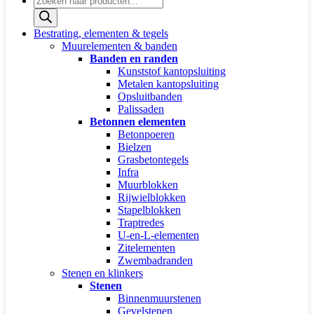
zoeken
Bestrating, elementen & tegels
Muurelementen & banden
Banden en randen
Kunststof kantopsluiting
Metalen kantopsluiting
Opsluitbanden
Palissaden
Betonnen elementen
Betonpoeren
Bielzen
Grasbetontegels
Infra
Muurblokken
Rijwielblokken
Stapelblokken
Traptredes
U-en-L-elementen
Zitelementen
Zwembadranden
Stenen en klinkers
Stenen
Binnenmuurstenen
Gevelstenen