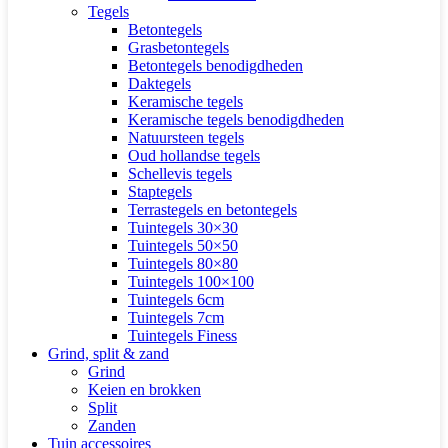
Tegels
Betontegels
Grasbetontegels
Betontegels benodigdheden
Daktegels
Keramische tegels
Keramische tegels benodigdheden
Natuursteen tegels
Oud hollandse tegels
Schellevis tegels
Staptegels
Terrastegels en betontegels
Tuintegels 30×30
Tuintegels 50×50
Tuintegels 80×80
Tuintegels 100×100
Tuintegels 6cm
Tuintegels 7cm
Tuintegels Finess
Grind, split & zand
Grind
Keien en brokken
Split
Zanden
Tuin accessoires