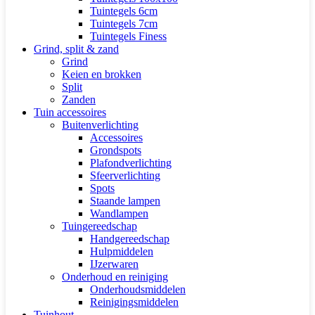
Tuintegels 6cm
Tuintegels 7cm
Tuintegels Finess
Grind, split & zand
Grind
Keien en brokken
Split
Zanden
Tuin accessoires
Buitenverlichting
Accessoires
Grondspots
Plafondverlichting
Sfeerverlichting
Spots
Staande lampen
Wandlampen
Tuingereedschap
Handgereedschap
Hulpmiddelen
IJzerwaren
Onderhoud en reiniging
Onderhoudsmiddelen
Reinigingsmiddelen
Tuinhout