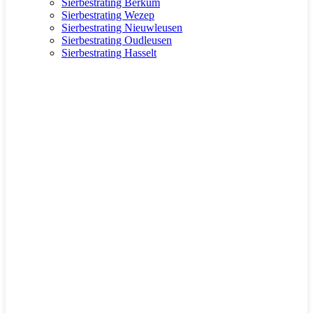
Sierbestrating Berkum
Sierbestrating Wezep
Sierbestrating Nieuwleusen
Sierbestrating Oudleusen
Sierbestrating Hasselt