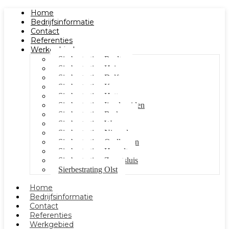
Home
Bedrijfsinformatie
Contact
Referenties
Werkgebied
Sierbestrating Raalte
Sierbestrating Heino
Sierbestrating Dalfsen
Sierbestrating Kampen
Sierbestrating Hattem
Sierbestrating Ijsselmuiden
Sierbestrating Berkum
Sierbestrating Wezep
Sierbestrating Nieuwleusen
Sierbestrating Oudleusen
Sierbestrating Hasselt
Sierbestrating Zwartsluis
Sierbestrating Olst
Home
Bedrijfsinformatie
Contact
Referenties
Werkgebied