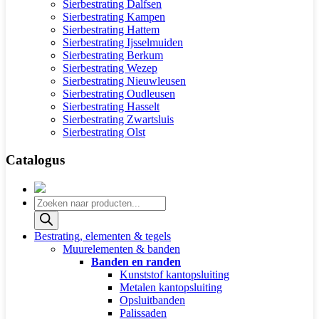
Sierbestrating Dalfsen
Sierbestrating Kampen
Sierbestrating Hattem
Sierbestrating Ijsselmuiden
Sierbestrating Berkum
Sierbestrating Wezep
Sierbestrating Nieuwleusen
Sierbestrating Oudleusen
Sierbestrating Hasselt
Sierbestrating Zwartsluis
Sierbestrating Olst
Catalogus
Producten
zoeken
Bestrating, elementen & tegels
Muurelementen & banden
Banden en randen
Kunststof kantopsluiting
Metalen kantopsluiting
Opsluitbanden
Palissaden