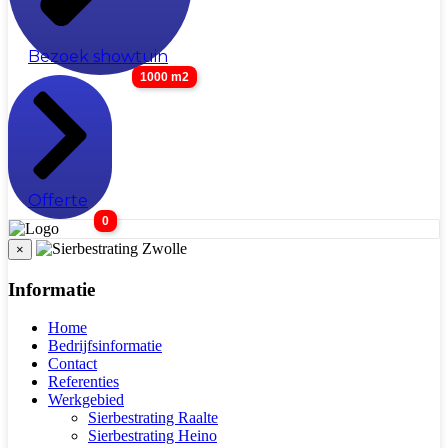
Bezoek showtuin
1000 m2
Offerte
0
×
Informatie
Home
Bedrijfsinformatie
Contact
Referenties
Werkgebied
Sierbestrating Raalte
Sierbestrating Heino