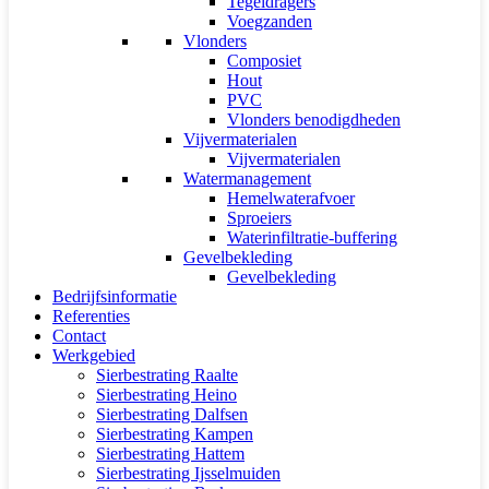
Tegeldragers
Voegzanden
Vlonders
Composiet
Hout
PVC
Vlonders benodigdheden
Vijvermaterialen
Vijvermaterialen
Watermanagement
Hemelwaterafvoer
Sproeiers
Waterinfiltratie-buffering
Gevelbekleding
Gevelbekleding
Bedrijfsinformatie
Referenties
Contact
Werkgebied
Sierbestrating Raalte
Sierbestrating Heino
Sierbestrating Dalfsen
Sierbestrating Kampen
Sierbestrating Hattem
Sierbestrating Ijsselmuiden