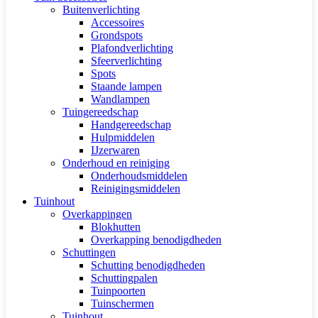
Buitenverlichting
Accessoires
Grondspots
Plafondverlichting
Sfeerverlichting
Spots
Staande lampen
Wandlampen
Tuingereedschap
Handgereedschap
Hulpmiddelen
IJzerwaren
Onderhoud en reiniging
Onderhoudsmiddelen
Reinigingsmiddelen
Tuinhout
Overkappingen
Blokhutten
Overkapping benodigdheden
Schuttingen
Schutting benodigdheden
Schuttingpalen
Tuinpoorten
Tuinschermen
Tuinhout