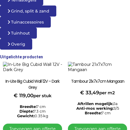
Terrastegels
Grind, split & zand
Tuinaccessoires
Tuinhout
Overig
Uitgelichte producten
In-Lite Big Cubid Wall 12V – Dark
Tambour 21x7x7cm Mangaan
Grey
€
33,49
per m2
€
119,00
per stuk
Aftrillen mogelijk:
Ja
Breedte:
7 cm
Anti-mos werking:
3/5
Diepte:
7.3 cm
Breedte:
7 cm
Gewicht:
0.35 kg
Toevoegen aan offerte
Toevoegen aan offerte