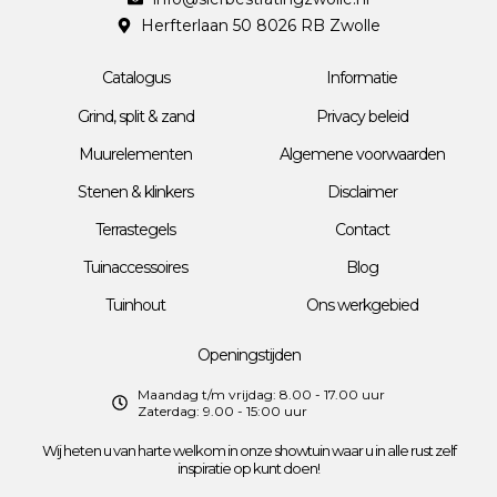
Herfterlaan 50 8026 RB Zwolle
Catalogus
Informatie
Grind, split & zand
Privacy beleid
Muurelementen
Algemene voorwaarden
Stenen & klinkers
Disclaimer
Terrastegels
Contact
Tuinaccessoires
Blog
Tuinhout
Ons werkgebied
Openingstijden
Maandag t/m vrijdag: 8.00 - 17.00 uur
Zaterdag: 9.00 - 15:00 uur
Wij heten u van harte welkom in onze showtuin waar u in alle rust zelf
inspiratie op kunt doen!