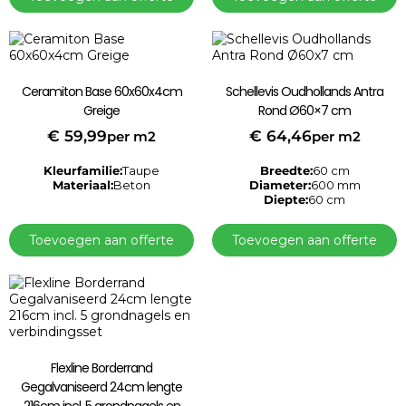
Ceramiton Base 60x60x4cm
Schellevis Oudhollands Antra
Greige
Rond Ø60×7 cm
€
59,99
€
64,46
per m2
per m2
Kleurfamilie:
Taupe
Breedte:
60 cm
Materiaal:
Beton
Diameter:
600 mm
Diepte:
60 cm
Toevoegen aan offerte
Toevoegen aan offerte
Flexline Borderrand
Gegalvaniseerd 24cm lengte