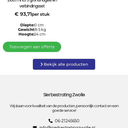
216cm incl. 5 grondnagels en
verbindingsset
€
93,71
per stuk
Diepte:
0 cm
Gewicht:
9.5 kg
Hoogte:
24 cm
Toevoegen aan offerte
Bekijk alle producten
Sierbestrating Zwolle
Wij staan voor kwaliteit van de producten, persoonlijk contact en een
goede service!
06-21245650
info@sierbestratingzwolle.nl