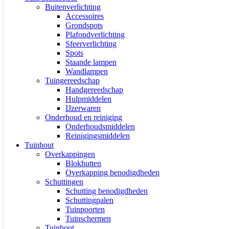
Buitenverlichting
Accessoires
Grondspots
Plafondverlichting
Sfeerverlichting
Spots
Staande lampen
Wandlampen
Tuingereedschap
Handgereedschap
Hulpmiddelen
IJzerwaren
Onderhoud en reiniging
Onderhoudsmiddelen
Reinigingsmiddelen
Tuinhout
Overkappingen
Blokhutten
Overkapping benodigdheden
Schuttingen
Schutting benodigdheden
Schuttingpalen
Tuinpoorten
Tuinschermen
Tuinhout