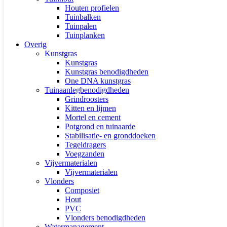
Houten profielen
Tuinbalken
Tuinpalen
Tuinplanken
Overig
Kunstgras
Kunstgras
Kunstgras benodigdheden
One DNA kunstgras
Tuinaanlegbenodigdheden
Grindroosters
Kitten en lijmen
Mortel en cement
Potgrond en tuinaarde
Stabilisatie- en gronddoeken
Tegeldragers
Voegzanden
Vijvermaterialen
Vijvermaterialen
Vlonders
Composiet
Hout
PVC
Vlonders benodigdheden
Watermanagement