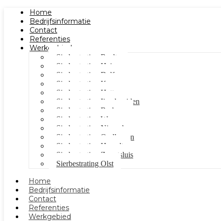
Home
Bedrijfsinformatie
Contact
Referenties
Werkgebied
Sierbestrating Raalte
Sierbestrating Heino
Sierbestrating Dalfsen
Sierbestrating Kampen
Sierbestrating Hattem
Sierbestrating Ijsselmuiden
Sierbestrating Berkum
Sierbestrating Wezep
Sierbestrating Nieuwleusen
Sierbestrating Oudleusen
Sierbestrating Hasselt
Sierbestrating Zwartsluis
Sierbestrating Olst
Home
Bedrijfsinformatie
Contact
Referenties
Werkgebied