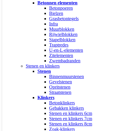
Betonnen elementen
Betonpoeren
Bielzen
Grasbetontegels
Infra
Muurblokken
Rijwielblokken
Stapelblokken
Traptredes
U-en-L-elementen
Zitelementen
Zwembadranden
Stenen en klinkers
Stenen
Binnenmuurstenen
Gevelstenen
Opritstenen
Straatstenen
Klinkers
Betonklinkers
Gebakken klinkers
Stenen en klinkers 6cm
Stenen en klinkers 7cm
Stenen en klinkers 8cm
Zoak-klinkers