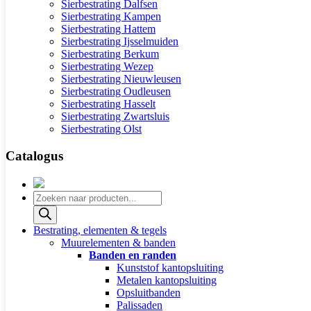
Sierbestrating Dalfsen
Sierbestrating Kampen
Sierbestrating Hattem
Sierbestrating Ijsselmuiden
Sierbestrating Berkum
Sierbestrating Wezep
Sierbestrating Nieuwleusen
Sierbestrating Oudleusen
Sierbestrating Hasselt
Sierbestrating Zwartsluis
Sierbestrating Olst
Catalogus
Producten
zoeken
Bestrating, elementen & tegels
Muurelementen & banden
Banden en randen
Kunststof kantopsluiting
Metalen kantopsluiting
Opsluitbanden
Palissaden