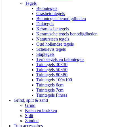
Tegels
Betontegels
Grasbetontegels
Betontegels benodigdheden
Daktegels
Keramische tegels
Keramische tegels benodigdheden
Natuursteen tegels
Oud hollandse tegels
Schellevis tegels
Staptegels
Terrastegels en betontegels
Tuintegels 30×30
Tuintegels 50×50
Tuintegels 80×80
Tuintegels 100×100
Tuintegels 6cm
Tuintegels 7cm
Tuintegels Finess
Grind, split & zand
Grind
Keien en brokken
Split
Zanden
Tuin accessoires