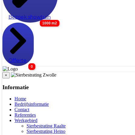
Bezoek showtuin
1000 m2
Offerte
0
×
Informatie
Home
Bedrijfsinformatie
Contact
Referenties
Werkgebied
Sierbestrating Raalte
Sierbestrating Heino