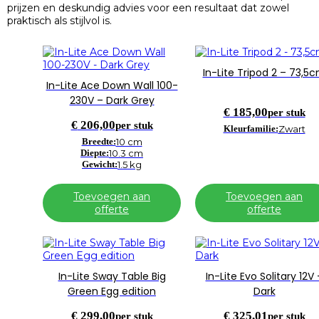
prijzen en deskundig advies voor een resultaat dat zowel
praktisch als stijlvol is.
In-Lite Tripod 2 – 73,5
In-Lite Ace Down Wall 100-
230V – Dark Grey
€
185,00
per stuk
€
206,00
per stuk
Kleurfamilie:
Zwart
Breedte:
10 cm
Diepte:
10.3 cm
Gewicht:
1.5 kg
Toevoegen aan
Toevoegen aan
offerte
offerte
In-Lite Sway Table Big
In-Lite Evo Solitary 12V 
Green Egg edition
Dark
€
299,00
€
325,01
per stuk
per stuk