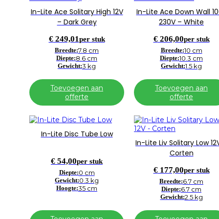
In-Lite Ace Solitary High 12V
In-Lite Ace Down Wall 1
– Dark Grey
230V – White
€
249,01
€
206,00
per stuk
per stuk
Breedte:
7.8 cm
Breedte:
10 cm
Diepte:
8.6 cm
Diepte:
10.3 cm
Gewicht:
3 kg
Gewicht:
1.5 kg
Toevoegen aan
Toevoegen aan
offerte
offerte
In-Lite Disc Tube Low
In-Lite Liv Solitary Low 12
Corten
€
54,00
per stuk
€
177,00
per stuk
Diepte:
0 cm
Gewicht:
0.3 kg
Breedte:
6.7 cm
Hoogte:
35 cm
Diepte:
6.7 cm
Gewicht:
2.5 kg