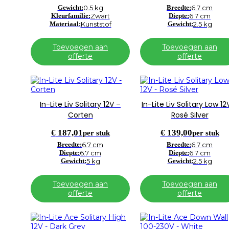
Gewicht:
0.5 kg
Breedte:
6.7 cm
Kleurfamilie:
Zwart
Diepte:
6.7 cm
Materiaal:
Kunststof
Gewicht:
2.5 kg
Toevoegen aan
Toevoegen aan
offerte
offerte
In-Lite Liv Solitary 12V –
In-Lite Liv Solitary Low 12
Corten
Rosé Silver
€
187,01
€
139,00
per stuk
per stuk
Breedte:
6.7 cm
Breedte:
6.7 cm
Diepte:
6.7 cm
Diepte:
6.7 cm
Gewicht:
5 kg
Gewicht:
2.5 kg
Toevoegen aan
Toevoegen aan
offerte
offerte