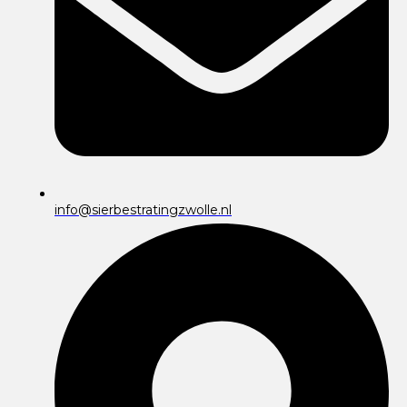
info@sierbestratingzwolle.nl