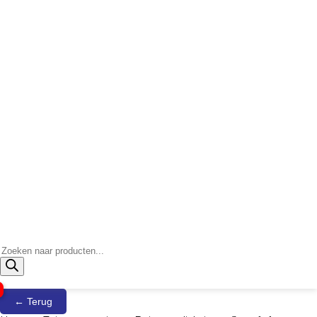
Producten
zoeken
← Terug