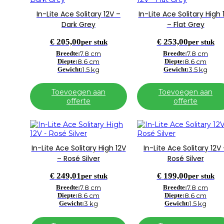
In-Lite Ace Solitary 12V –
In-Lite Ace Solitary High 
Dark Grey
– Flat Grey
€
205,00
€
253,00
per stuk
per stuk
Breedte:
7.8 cm
Breedte:
7.8 cm
Diepte:
8.6 cm
Diepte:
8.6 cm
Gewicht:
1.5 kg
Gewicht:
3.5 kg
Toevoegen aan
Toevoegen aan
offerte
offerte
In-Lite Ace Solitary High 12V
In-Lite Ace Solitary 12V
– Rosé Silver
Rosé Silver
€
249,01
€
199,00
per stuk
per stuk
Breedte:
7.8 cm
Breedte:
7.8 cm
Diepte:
8.6 cm
Diepte:
8.6 cm
Gewicht:
3 kg
Gewicht:
1.5 kg