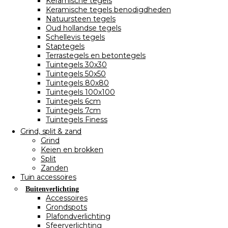
Keramische tegels
Keramische tegels benodigdheden
Natuursteen tegels
Oud hollandse tegels
Schellevis tegels
Staptegels
Terrastegels en betontegels
Tuintegels 30x30
Tuintegels 50x50
Tuintegels 80x80
Tuintegels 100x100
Tuintegels 6cm
Tuintegels 7cm
Tuintegels Finess
Grind, split & zand
Grind
Keien en brokken
Split
Zanden
Tuin accessoires
Buitenverlichting
Accessoires
Grondspots
Plafondverlichting
Sfeerverlichting