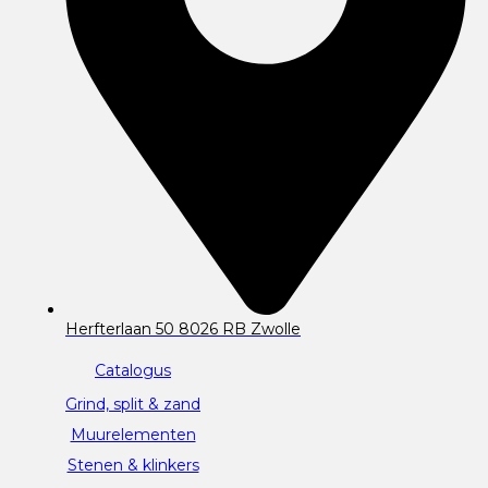
Herfterlaan 50 8026 RB Zwolle
Catalogus
Grind, split & zand
Muurelementen
Stenen & klinkers