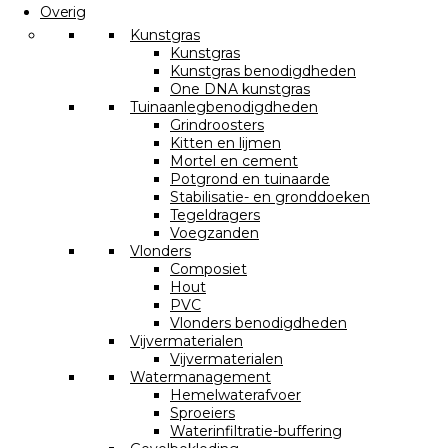
Overig
Kunstgras
Kunstgras
Kunstgras benodigdheden
One DNA kunstgras
Tuinaanlegbenodigdheden
Grindroosters
Kitten en lijmen
Mortel en cement
Potgrond en tuinaarde
Stabilisatie- en gronddoeken
Tegeldragers
Voegzanden
Vlonders
Composiet
Hout
PVC
Vlonders benodigdheden
Vijvermaterialen
Vijvermaterialen
Watermanagement
Hemelwaterafvoer
Sproeiers
Waterinfiltratie-buffering