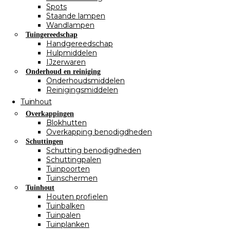
Spots
Staande lampen
Wandlampen
Tuingereedschap
Handgereedschap
Hulpmiddelen
IJzerwaren
Onderhoud en reiniging
Onderhoudsmiddelen
Reinigingsmiddelen
Tuinhout
Overkappingen
Blokhutten
Overkapping benodigdheden
Schuttingen
Schutting benodigdheden
Schuttingpalen
Tuinpoorten
Tuinschermen
Tuinhout
Houten profielen
Tuinbalken
Tuinpalen
Tuinplanken