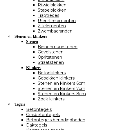
Rijwielblokken
Stapelblokken
Traptredes
U-en-L-elementen
Zitelementen
Zwembadranden
Stenen en klinkers
Stenen
Binnenmuurstenen
Gevelstenen
Opritstenen
Straatstenen
Klinkers
Betonklinkers
Gebakken klinkers
Stenen en klinkers 6cm
Stenen en klinkers 7cm
Stenen en klinkers 8cm
Zoak-klinkers
Tegels
Betontegels
Grasbetontegels
Betontegels benodigdheden
Daktegels