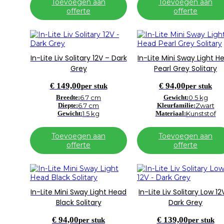
Toevoegen aan
Toevoegen aan
offerte
offerte
In-Lite Liv Solitary 12V – Dark
In-Lite Mini Sway Light H
Grey
Pearl Grey Solitary
€
149,00
€
94,00
per stuk
per stuk
Breedte:
6.7 cm
Gewicht:
0.5 kg
Diepte:
6.7 cm
Kleurfamilie:
Zwart
Gewicht:
1.5 kg
Materiaal:
Kunststof
Toevoegen aan
Toevoegen aan
offerte
offerte
In-Lite Mini Sway Light Head
In-Lite Liv Solitary Low 12
Black Solitary
Dark Grey
€
94,00
€
139,00
per stuk
per stuk