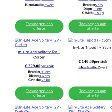
Kleurfamilie:
Zwart
Breedte:
5 cm
Diepte:
12 cm
Gewicht:
2.5 kg
Toevoegen aan
Toevoegen aan
offerte
offerte
In-Lite Tripod 1 – 35c
In-Lite Ace Solitary 12V –
Corten
€
140,00
per stuk
€
229,00
per stuk
Kleurfamilie:
Zwart
Breedte:
7.8 cm
Diepte:
8.6 cm
Gewicht:
3.5 kg
Toevoegen aan
Toevoegen aan
offerte
offerte