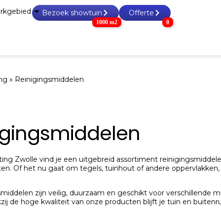
rkgebied
Bezoek showtuin
Offerte
1000 m2
0
n & tegels
Grind, split & zand
Tuin accessoires
Tuinho
ng
»
Reinigingsmiddelen
igingsmiddelen
rating Zwolle vind je een uitgebreid assortiment reinigingsmid
ten. Of het nu gaat om tegels, tuinhout of andere oppervlakk
middelen zijn veilig, duurzaam en geschikt voor verschillende ma
ij de hoge kwaliteit van onze producten blijft je tuin en buiten