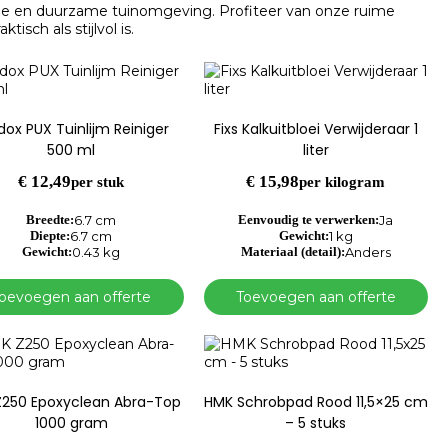
one en duurzame tuinomgeving. Profiteer van onze ruime
isch als stijlvol is.
ox PUX Tuinlijm Reiniger
Fixs Kalkuitbloei Verwijderaar 1
500 ml
liter
€
12,49
€
15,98
per stuk
per kilogram
Breedte:
6.7 cm
Eenvoudig te verwerken:
Ja
Diepte:
6.7 cm
Gewicht:
1 kg
Gewicht:
0.43 kg
Materiaal (detail):
Anders
oevoegen aan offerte
Toevoegen aan offerte
Z250 Epoxyclean Abra-Top
HMK Schrobpad Rood 11,5×25 cm
1000 gram
– 5 stuks