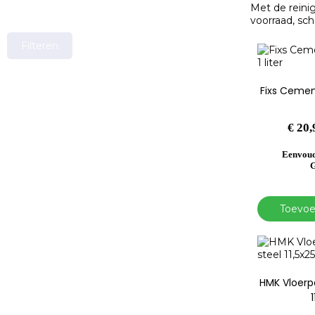
Met de reini
voorraad, sch
Filteren
Fixs Cement
€
20,
Eenvoud
G
Toevoe
HMK Vloerp