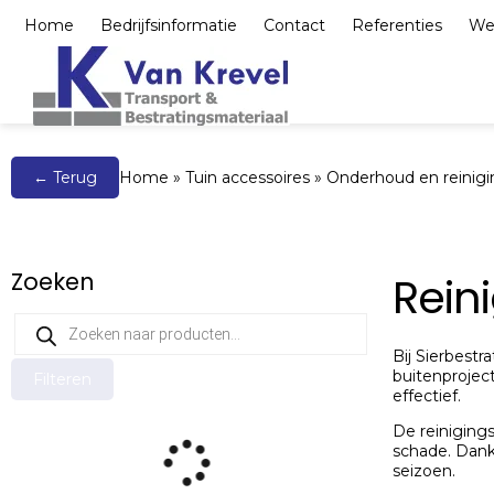
Home
Bedrijfsinformatie
Contact
Referenties
We
Bestrating, elemente
← Terug
Home
»
Tuin accessoires
»
Onderhoud en reinigi
Zoeken
Rein
Bij Sierbest
buitenprojec
Filteren
effectief.
De reinigings
schade. Dankz
seizoen.