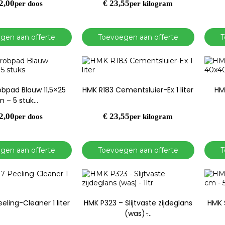
2,00
€
23,55
per doos
per kilogram
gen aan offerte
Toevoegen aan offerte
T
bpad Blauw 11,5×25
HMK R183 Cementsluier-Ex 1 liter
HM
 – 5 stuk…
2,00
€
23,55
per doos
per kilogram
gen aan offerte
Toevoegen aan offerte
T
eling-Cleaner 1 liter
HMK P323 – Slijtvaste zijdeglans
HMK 
(was) ̵…