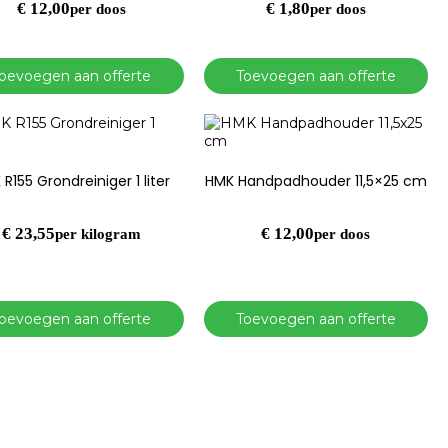
€
12,00
€
1,80
per doos
per doos
oevoegen aan offerte
Toevoegen aan offerte
R155 Grondreiniger 1 liter
HMK Handpadhouder 11,5×25 cm
€
23,55
€
12,00
per kilogram
per doos
oevoegen aan offerte
Toevoegen aan offerte