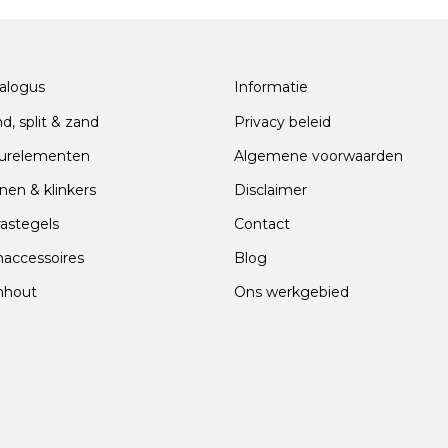
alogus
Informatie
nd, split & zand
Privacy beleid
urelementen
Algemene voorwaarden
nen & klinkers
Disclaimer
rastegels
Contact
naccessoires
Blog
nhout
Ons werkgebied