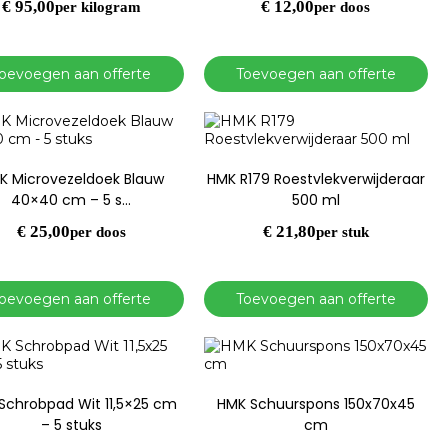
€
95,00
€
12,00
per kilogram
per doos
oevoegen aan offerte
Toevoegen aan offerte
K Microvezeldoek Blauw
HMK R179 Roestvlekverwijderaar
40×40 cm – 5 s…
500 ml
€
25,00
€
21,80
per doos
per stuk
oevoegen aan offerte
Toevoegen aan offerte
Schrobpad Wit 11,5×25 cm
HMK Schuurspons 150x70x45
– 5 stuks
cm