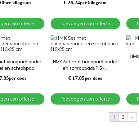
50
€
26,24
per kilogram
per kilogram
gen aan offerte
Toevoegen aan offerte
T
HMK 
et vloerpadhouder
HMK Set met handpadhouder
eel en schrobpad…
en schrobpads 11,5×…
7,85
€
17,85
per doos
per doos
gen aan offerte
Toevoegen aan offerte
T
1
2
→