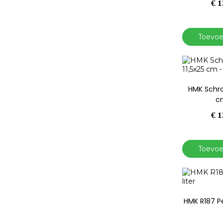
€
1
Toevoe
HMK Schro
cm
€
1
Toevoe
HMK R187 Pe