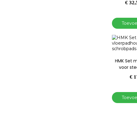
€
32,
Toevoe
HMK Set m
voor st
€
1
Toevoe