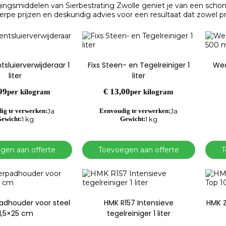
gingsmiddelen van Sierbestrating Zwolle geniet je van een sch
erpe prijzen en deskundig advies voor een resultaat dat zowel prakt
sluierverwijderaar 1
Fixs Steen- en Tegelreiniger 1
Wed
liter
liter
99
€
13,00
per kilogram
per kilogram
ig te verwerken:
Ja
Eenvoudig te verwerken:
Ja
ewicht:
1 kg
Gewicht:
1 kg
gen aan offerte
Toevoegen aan offerte
T
adhouder voor steel
HMK R157 Intensieve
HMK 
11,5×25 cm
tegelreiniger 1 liter