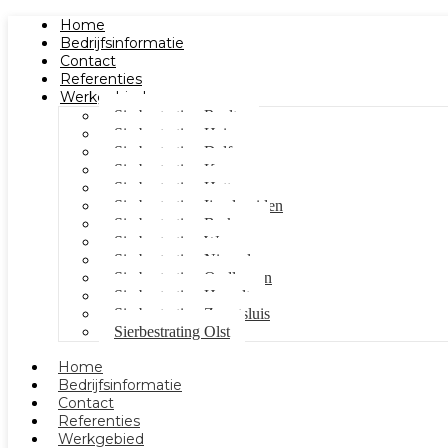
Home
Bedrijfsinformatie
Contact
Referenties
Werkgebied
Sierbestrating Raalte
Sierbestrating Heino
Sierbestrating Dalfsen
Sierbestrating Kampen
Sierbestrating Hattem
Sierbestrating Ijsselmuiden
Sierbestrating Berkum
Sierbestrating Wezep
Sierbestrating Nieuwleusen
Sierbestrating Oudleusen
Sierbestrating Hasselt
Sierbestrating Zwartsluis
Sierbestrating Olst
Home
Bedrijfsinformatie
Contact
Referenties
Werkgebied