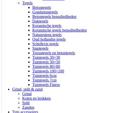
Tegels
Betontegels
Grasbetontegels
Betontegels benodigdheden
Daktegels
Keramische tegels
Keramische tegels benodigdheden
Natuursteen tegels
Oud hollandse tegels
Schellevis tegels
Staptegels
Terrastegels en betontegels
Tuintegels 30×30
Tuintegels 50×50
Tuintegels 80×80
Tuintegels 100×100
Tuintegels 6cm
Tuintegels 7cm
Tuintegels Finess
Grind, split & zand
Grind
Keien en brokken
Split
Zanden
Tuin accessoires