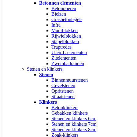
Betonnen elementen
Betonpoeren
Bielzen
Grasbetontegels
Infra
Muurblokken
Rijwielblokken
Stapelblokken
Traptredes
U-en-L-elementen
Zitelementen
Zwembadranden
Stenen en klinkers
Stenen
Binnenmuurstenen
Gevelstenen
Opritstenen
Straatstenen
Klinkers
Betonklinkers
Gebakken klinkers
Stenen en klinkers 6cm
Stenen en klinkers 7cm
Stenen en klinkers 8cm
Zoak-klinkers