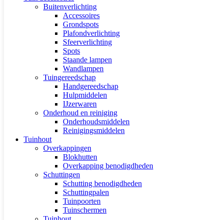
Buitenverlichting
Accessoires
Grondspots
Plafondverlichting
Sfeerverlichting
Spots
Staande lampen
Wandlampen
Tuingereedschap
Handgereedschap
Hulpmiddelen
IJzerwaren
Onderhoud en reiniging
Onderhoudsmiddelen
Reinigingsmiddelen
Tuinhout
Overkappingen
Blokhutten
Overkapping benodigdheden
Schuttingen
Schutting benodigdheden
Schuttingpalen
Tuinpoorten
Tuinschermen
Tuinhout