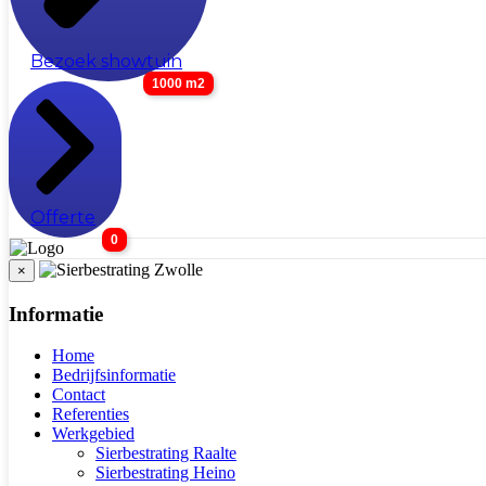
Bezoek showtuin
1000 m2
Offerte
0
×
Informatie
Home
Bedrijfsinformatie
Contact
Referenties
Werkgebied
Sierbestrating Raalte
Sierbestrating Heino