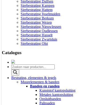
Sierbestrating Dalfsen
Sierbestrating Kampen
Sierbestrating Hattem
Sierbestrating Ijsselmuiden
Sierbestrating Berkum
Sierbestrating Wezep
Sierbestrating Nieuwleusen
Sierbestrating Oudleusen
Sierbestrating Hasselt
Sierbestrating Zwartsluis
Sierbestrating Olst
Catalogus
Producten
zoeken
Bestrating, elementen & tegels
Muurelementen & banden
Banden en randen
Kunststof kantopsluiting
Metalen kantopsluiting
Opsluitbanden
Palissaden