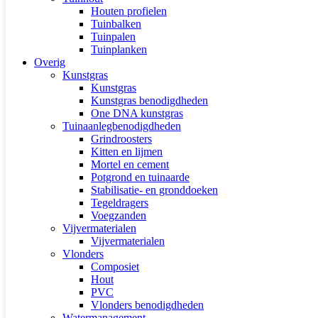
Houten profielen
Tuinbalken
Tuinpalen
Tuinplanken
Overig
Kunstgras
Kunstgras
Kunstgras benodigdheden
One DNA kunstgras
Tuinaanlegbenodigdheden
Grindroosters
Kitten en lijmen
Mortel en cement
Potgrond en tuinaarde
Stabilisatie- en gronddoeken
Tegeldragers
Voegzanden
Vijvermaterialen
Vijvermaterialen
Vlonders
Composiet
Hout
PVC
Vlonders benodigdheden
Watermanagement