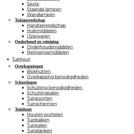
Spots
Staande lampen
Wandlampen
Tuingereedschap
Handgereedschap
Hulpmiddelen
IJzerwaren
Onderhoud en reiniging
Onderhoudsmiddelen
Reinigingsmiddelen
Tuinhout
Overkappingen
Blokhutten
Overkapping benodigdheden
Schuttingen
Schutting benodigdheden
Schuttingpalen
Tuinpoorten
Tuinschermen
Tuinhout
Houten profielen
Tuinbalken
Tuinpalen
Tuinplanken