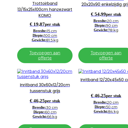
Trottoirband
20x20x90 enkelzijdig gri
13/15x25x100cm hanzezwart
€
54,99
per stuk
KOMO
Breedte:
20 cm
€
19,87
per stuk
Diepte:
90 cm
Gewicht:
78 kg
Breedte:
15 cm
Diepte:
100 cm
Gewicht:
81.5 kg
Toevoegen aan
Toevoegen aan
offerte
offerte
Inritband 12/20x45x50 
Inritband 30x60x12/20cm
tussenstuk grijs
€
46,25
per stuk
€
46,25
per stuk
Breedte:
20 cm
Diepte:
50 cm
Breedte:
30 cm
Gewicht:
84 kg
Diepte:
60 cm
Gewicht:
66 kg