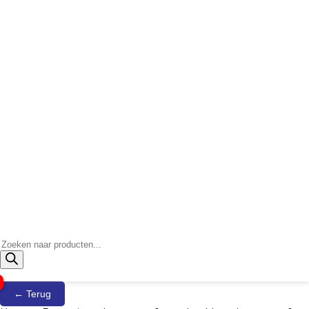
Producten
zoeken
← Terug