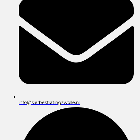
info@sierbestratingzwolle.nl