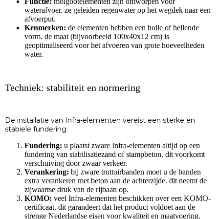
Functie:
molgootelementen zijn ontworpen voor
waterafvoer. ze geleiden regenwater op het wegdek naar een
afvoerput.
Kenmerken:
de elementen hebben een holle of hellende
vorm. de maat (bijvoorbeeld 100x40x12 cm) is
geoptimaliseerd voor het afvoeren van grote hoeveelheden
water.
Techniek: stabiliteit en normering
De installatie van Infra-elementen vereist een sterke en
stabiele fundering.
Fundering:
u plaatst zware Infra-elementen altijd op een
fundering van stabilisatiezand of stampbeton. dit voorkomt
verschuiving door zwaar verkeer.
Verankering:
bij zware trottoirbanden moet u de banden
extra verankeren met beton aan de achterzijde. dit neemt de
zijwaartse druk van de rijbaan op.
KOMO:
veel Infra-elementen beschikken over een KOMO-
certificaat. dit garandeert dat het product voldoet aan de
strenge Nederlandse eisen voor kwaliteit en maatvoering.