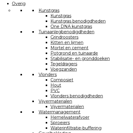
Overig
Kunstgras
Kunstgras
Kunstgras benodigdheden
One DNA kunstgras
Tuinaanlegbenodigdheden
Grindroosters
Kitten en lijmen
Mortel en cement
Potgrond en tuinaarde
Stabilisatie- en gronddoeken
Tegeldragers
Voegzanden
Vlonders
Composiet
Hout
PVC
Vlonders benodigdheden
Vijvermaterialen
Vijvermaterialen
Watermanagement
Hemelwaterafvoer
Sproeiers
Waterinfiltratie-buffering