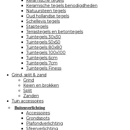
Keramische tegels
Keramische tegels benodigdheden
Natuursteen tegels
Oud hollandse tegels
Schellevis tegels
Staptegels
Terrastegels en betontegels
Tuintegels 30x30
Tuintegels 50x50
Tuintegels 80x80
Tuintegels 100x100
Tuintegels 6cm
Tuintegels 7cm
Tuintegels Finess
Grind, split & zand
Grind
Keien en brokken
Split
Zanden
Tuin accessoires
Buitenverlichting
Accessoires
Grondspots
Plafondverlichting
Sfeerverlichting