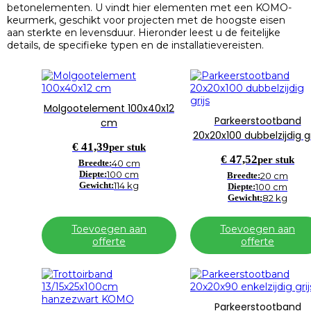
betonelementen. U vindt hier elementen met een KOMO-
keurmerk, geschikt voor projecten met de hoogste eisen
aan sterkte en levensduur. Hieronder leest u de feitelijke
details, de specifieke typen en de installatievereisten.
Molgootelement 100x40x12
Parkeerstootband
cm
20x20x100 dubbelzijdig gr
€
41,39
per stuk
€
47,52
per stuk
Breedte:
40 cm
Diepte:
100 cm
Breedte:
20 cm
Gewicht:
114 kg
Diepte:
100 cm
Gewicht:
82 kg
Toevoegen aan
Toevoegen aan
offerte
offerte
Parkeerstootband