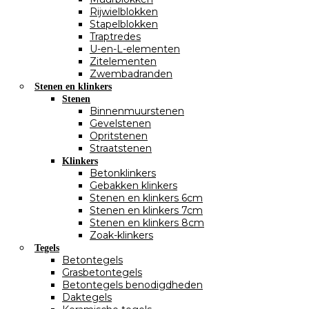
Rijwielblokken
Stapelblokken
Traptredes
U-en-L-elementen
Zitelementen
Zwembadranden
Stenen en klinkers
Stenen
Binnenmuurstenen
Gevelstenen
Opritstenen
Straatstenen
Klinkers
Betonklinkers
Gebakken klinkers
Stenen en klinkers 6cm
Stenen en klinkers 7cm
Stenen en klinkers 8cm
Zoak-klinkers
Tegels
Betontegels
Grasbetontegels
Betontegels benodigdheden
Daktegels