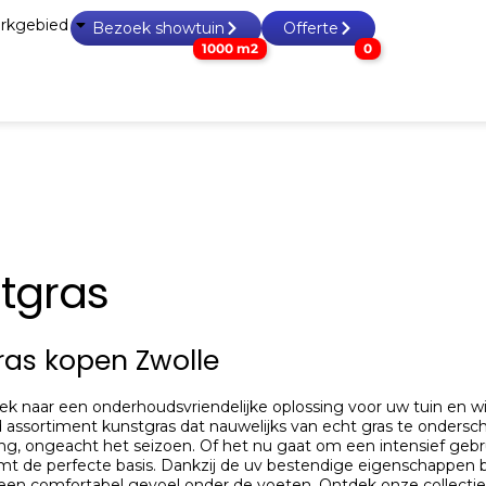
rkgebied
Bezoek showtuin
Offerte
1000 m2
0
n & tegels
Grind, split & zand
Tuin accessoires
Tuinho
tgras
ras kopen Zwolle
k naar een onderhoudsvriendelijke oplossing voor uw tuin en wil
d assortiment kunstgras dat nauwelijks van echt gras te ondersc
aling, ongeacht het seizoen. Of het nu gaat om een intensief gebr
mt de perfecte basis. Dankzij de uv bestendige eigenschappen bli
een comfortabel gevoel onder de voeten. Ontdek onze collectie e