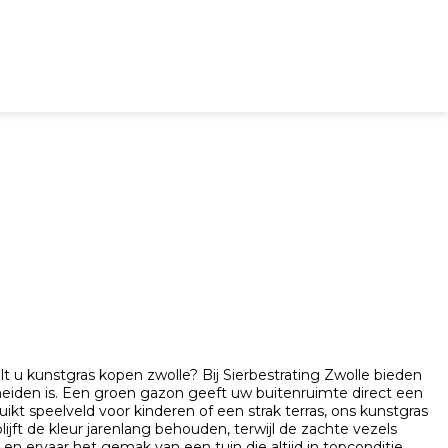
ut
Overig
t u kunstgras kopen zwolle? Bij Sierbestrating Zwolle bieden
heiden is. Een groen gazon geeft uw buitenruimte direct een
uikt speelveld voor kinderen of een strak terras, ons kunstgras
jft de kleur jarenlang behouden, terwijl de zachte vezels
n ervaar het gemak van een tuin die altijd in topconditie