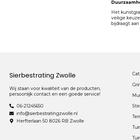
Duurzaamhei
Het kunstgra
veilige keuz
bijdraagt aan
Sierbestrating Zwolle
Cat
Gri
Wij staan voor kwaliteit van de producten,
persoonlijk contact en een goede service!
Mu
06-21245650
Ste
info@sierbestratingzwolle.nl
Ter
Herfterlaan 50 8026 RB Zwolle
Tui
Tui