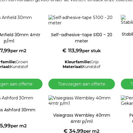
Stabi
s Anfield 30mm 4mtr
Self-adhesive-tape S100 – 20
p/m1
meter
7,99
€
113,99
per m2
per stuk
familie:
Groen
Kleurfamilie:
Grijs
riaal:
Kunststof
Materiaal:
Kunststof
gen aan offerte
Toevoegen aan offerte
T
ass Ashford 30mm
Visiegrass Wembley 40mm
P
4mtr p/m1
5,99
per m2
€
34,99
per m2