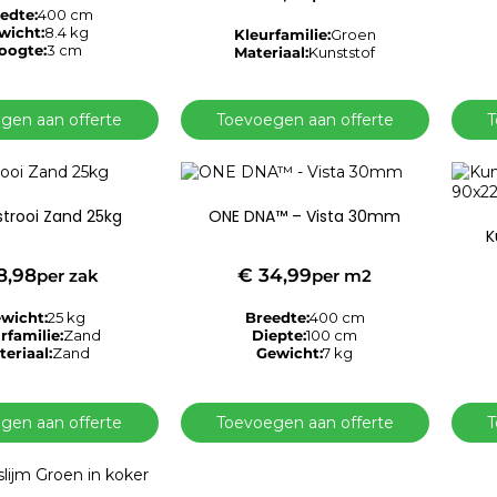
edte:
400 cm
wicht:
8.4 kg
Kleurfamilie:
Groen
oogte:
3 cm
Materiaal:
Kunststof
gen aan offerte
Toevoegen aan offerte
T
Instrooi Zand 25kg
ONE DNA™ – Vista 30mm
K
8,98
€
34,99
per zak
per m2
wicht:
25 kg
Breedte:
400 cm
rfamilie:
Zand
Diepte:
100 cm
eriaal:
Zand
Gewicht:
7 kg
gen aan offerte
Toevoegen aan offerte
T