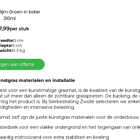
lijm Groen in koker
310ml
7,99
per stuk
reedte:
5 cm
iepte:
5 cm
wicht:
0.3 kg
gen aan offerte
unstgras materialen en installatie
est voor een kunstmatige grasmat, is de kwaliteit van de kuns
t uit meer dan alleen de zichtbare grassprieten. De backing, d
tig het product is. Bij Sierbestrating Zwolle selecteren we enk
igheden en intensieve belasting.
mat zelf zijn de juiste kunstgras materialen voor de onderbouw 
satiedoek voor een vlakke ondergrond en het tegengaan van onk
rdig instrooizand voor extra stabiliteit en koeling