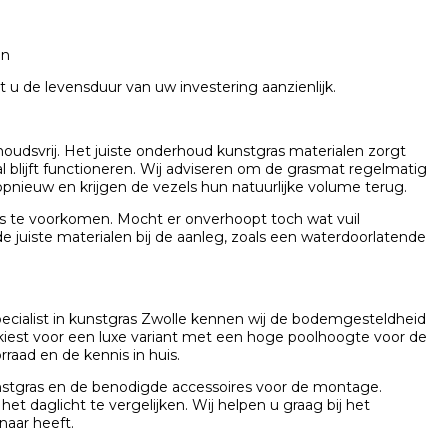
en
u de levensduur van uw investering aanzienlijk.
oudsvrij. Het juiste onderhoud kunstgras materialen zorgt
l blijft functioneren. Wij adviseren om de grasmat regelmatig
pnieuw en krijgen de vezels hun natuurlijke volume terug.
os te voorkomen. Mocht er onverhoopt toch wat vuil
de juiste materialen bij de aanleg, zoals een waterdoorlatende
specialist in kunstgras Zwolle kennen wij de bodemgesteldheid
u kiest voor een luxe variant met een hoge poolhoogte voor de
rraad en de kennis in huis.
kunstgras en de benodigde accessoires voor de montage.
et daglicht te vergelijken. Wij helpen u graag bij het
naar heeft.