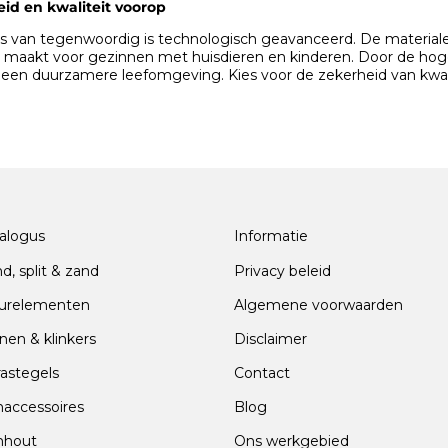
d en kwaliteit voorop
s van tegenwoordig is technologisch geavanceerd. De materialen z
e maakt voor gezinnen met huisdieren en kinderen. Door de hoge 
 een duurzamere leefomgeving. Kies voor de zekerheid van kwalit
alogus
Informatie
nd, split & zand
Privacy beleid
urelementen
Algemene voorwaarden
nen & klinkers
Disclaimer
rastegels
Contact
naccessoires
Blog
nhout
Ons werkgebied