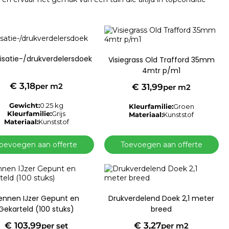
lisatie-/drukverdelersdoek
Visiegrass Old Trafford 35mm
4mtr p/m1
€
3,18
per m2
€
31,99
per m2
Gewicht:
0.25 kg
Kleurfamilie:
Groen
Kleurfamilie:
Grijs
Materiaal:
Kunststof
Materiaal:
Kunststof
oevoegen aan offerte
Toevoegen aan offerte
ennen IJzer Gepunt en
Drukverdelend Doek 2,1 meter
Gekarteld (100 stuks)
breed
€
103,99
€
3,27
per set
per m2