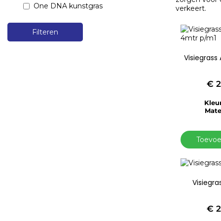
One DNA kunstgras
verkeert.
Filteren
Visiegras
€
2
Kleur
Mate
Toevoe
Visiegr
€
2