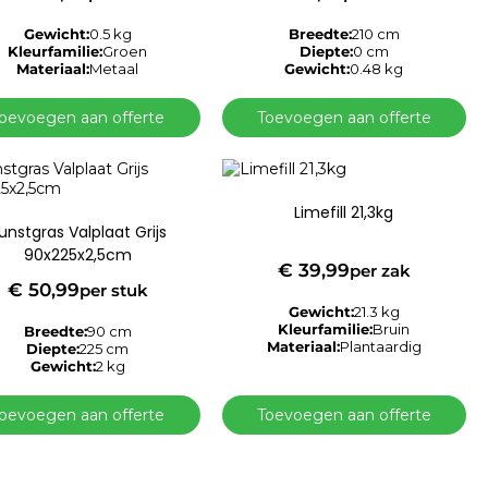
Gewicht:
0.5 kg
Breedte:
210 cm
Kleurfamilie:
Groen
Diepte:
0 cm
Materiaal:
Metaal
Gewicht:
0.48 kg
oevoegen aan offerte
Toevoegen aan offerte
Limefill 21,3kg
unstgras Valplaat Grijs
90x225x2,5cm
€
39,99
per zak
€
50,99
per stuk
Gewicht:
21.3 kg
Kleurfamilie:
Bruin
Breedte:
90 cm
Materiaal:
Plantaardig
Diepte:
225 cm
Gewicht:
2 kg
oevoegen aan offerte
Toevoegen aan offerte