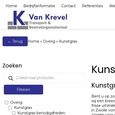
Home
Bedrijfsinformatie
Contact
Referenties
We
Bestrating, elemente
← Terug
Home
»
Overig
»
Kunstgras
Zoeken
Kuns
Kunstg
Filteren
Bent u op zoe
wij een bree
Overig
frisse uitstr
Kunstgras
in Zwolle vor
Kunstgras benodigdheden
zorgen voor 