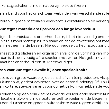
 kunstgrashaken om de mat op zijn plek te fixeren
e lijmband voor het onzichtbaar verbinden van verschillende roll
steren in goede materialen voorkomt u verzakkingen en verlengt 
unstgras materialen: tips voor een lange levensduur
gras bekendstaat als onderhoudsarm, is het niet volledig onderh
 vezels mooi rechtop blijven staan en dat de afwatering optimaa
len met een harde bezem. Hierdoor verdeelt u het instrooizand o
arnaast tijdig bladeren en organisch afval om de vorming van m
, dan is dit eenvoudig af te spoelen met water. Het gebruik van 
aakt het onderhoud een stuk eenvoudiger.
en voor kunstgras Zwolle bij onze speciaalzaak?
ise is van grote waarde bij de aanschaf van tuinproducten. Als 
en kunnen wij gericht adviseren over de beste fundering. Of u n
en kortere, stevige variant voor op het balkon, wij hebben de voo
ns rekenen op een eerlijk advies over de verschillende soorten 
ocatie in Zwolle om de texturen zelf te voelen en de kleuren in h
an een duurzame en groene buitenruimte waar u geen omkijken 