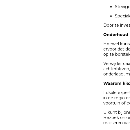
Stevige
Special
Door te inve
Onderhoud k
Hoewel kunst
ervoor dat de
op te borste
Verwijder da
achterblijven
onderlaag, m
Waarom kiez
Lokale expert
in de regio 
voortuin of e
U kunt bij o
Bezoek onze l
realiseren v