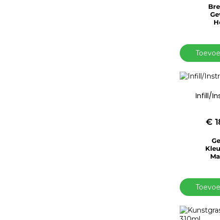
Bre
Ge
H
Toevoe
Infill/
€
1
Ge
Kleu
Mat
Toevoe