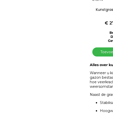
Kunstgras
€
2
B
D
Ge
Toevoe
Alles over k
Wanneer u ki
gazon bestaa
hoe veerkrach
weersomstand
Naast de gras
Stabili
Hoogwaa