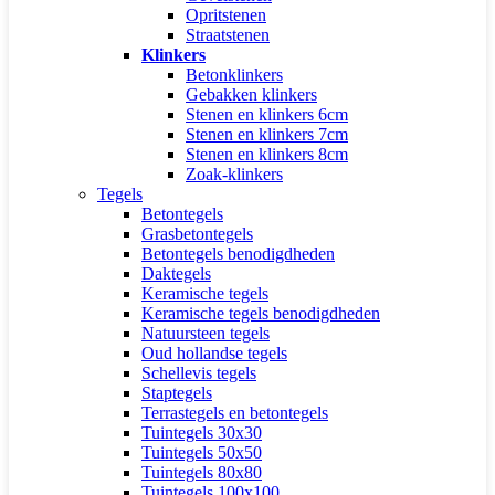
Opritstenen
Straatstenen
Klinkers
Betonklinkers
Gebakken klinkers
Stenen en klinkers 6cm
Stenen en klinkers 7cm
Stenen en klinkers 8cm
Zoak-klinkers
Tegels
Betontegels
Grasbetontegels
Betontegels benodigdheden
Daktegels
Keramische tegels
Keramische tegels benodigdheden
Natuursteen tegels
Oud hollandse tegels
Schellevis tegels
Staptegels
Terrastegels en betontegels
Tuintegels 30x30
Tuintegels 50x50
Tuintegels 80x80
Tuintegels 100x100