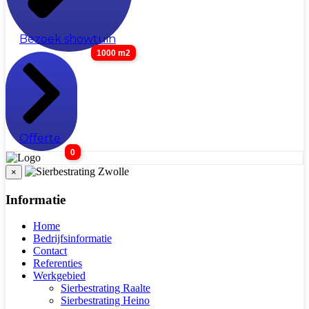
Bezoek showtuin
1000 m2
Offerte
0
×
Informatie
Home
Bedrijfsinformatie
Contact
Referenties
Werkgebied
Sierbestrating Raalte
Sierbestrating Heino