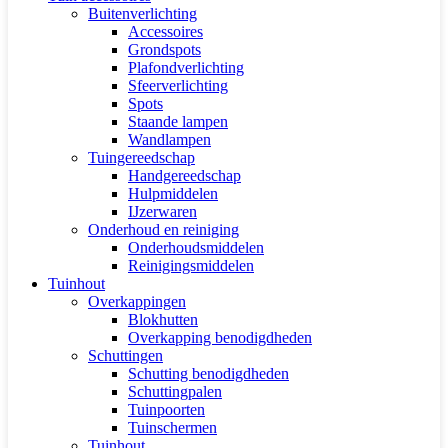
Buitenverlichting
Accessoires
Grondspots
Plafondverlichting
Sfeerverlichting
Spots
Staande lampen
Wandlampen
Tuingereedschap
Handgereedschap
Hulpmiddelen
IJzerwaren
Onderhoud en reiniging
Onderhoudsmiddelen
Reinigingsmiddelen
Tuinhout
Overkappingen
Blokhutten
Overkapping benodigdheden
Schuttingen
Schutting benodigdheden
Schuttingpalen
Tuinpoorten
Tuinschermen
Tuinhout