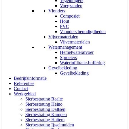
Tegeldragers
Voegzanden
Vlonders
Composiet
Hout
PVC
Vlonders benodigdheden
Vijvermaterialen
Vijvermaterialen
Watermanagement
Hemelwaterafvoer
Sproeiers
Waterinfiltratie-buffering
Gevelbekleding
Gevelbekleding
Bedrijfsinformatie
Referenties
Contact
Werkgebied
Sierbestrating Raalte
Sierbestrating Heino
Sierbestrating Dalfsen
Sierbestrating Kampen
Sierbestrating Hattem
Sierbestrating Ijsselmuiden