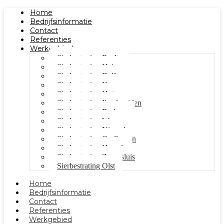
Home
Bedrijfsinformatie
Contact
Referenties
Werkgebied
Sierbestrating Raalte
Sierbestrating Heino
Sierbestrating Dalfsen
Sierbestrating Kampen
Sierbestrating Hattem
Sierbestrating Ijsselmuiden
Sierbestrating Berkum
Sierbestrating Wezep
Sierbestrating Nieuwleusen
Sierbestrating Oudleusen
Sierbestrating Hasselt
Sierbestrating Zwartsluis
Sierbestrating Olst
Home
Bedrijfsinformatie
Contact
Referenties
Werkgebied