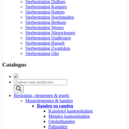
Sierbestrating Dalfsen
Sierbestrating Kampen
Sierbestrating Hattem
Sierbestrating Ijsselmuiden
Sierbestrating Berkum
Sierbestrating Wezep
Sierbestrating Nieuwleusen
Sierbestrating Oudleusen
Sierbestrating Hasselt
Sierbestrating Zwartsluis
Sierbestrating Olst
Catalogus
Producten
zoeken
Bestrating, elementen & tegels
Muurelementen & banden
Banden en randen
Kunststof kantopsluiting
Metalen kantopsluiting
Opsluitbanden
Palissaden