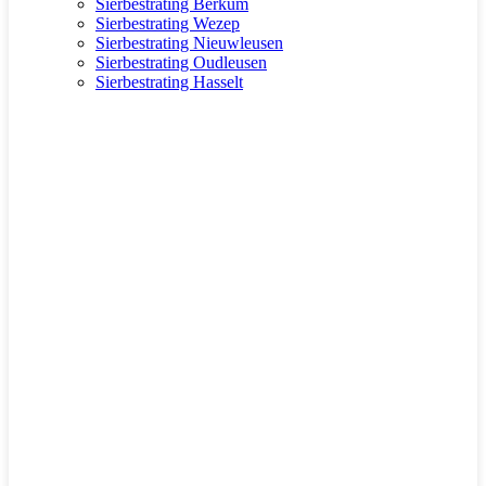
Sierbestrating Berkum
Sierbestrating Wezep
Sierbestrating Nieuwleusen
Sierbestrating Oudleusen
Sierbestrating Hasselt