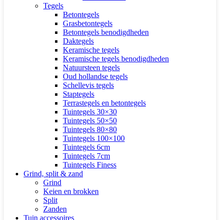
Tegels
Betontegels
Grasbetontegels
Betontegels benodigdheden
Daktegels
Keramische tegels
Keramische tegels benodigdheden
Natuursteen tegels
Oud hollandse tegels
Schellevis tegels
Staptegels
Terrastegels en betontegels
Tuintegels 30×30
Tuintegels 50×50
Tuintegels 80×80
Tuintegels 100×100
Tuintegels 6cm
Tuintegels 7cm
Tuintegels Finess
Grind, split & zand
Grind
Keien en brokken
Split
Zanden
Tuin accessoires