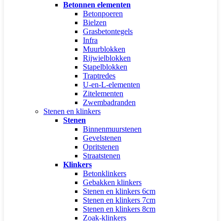
Betonnen elementen
Betonpoeren
Bielzen
Grasbetontegels
Infra
Muurblokken
Rijwielblokken
Stapelblokken
Traptredes
U-en-L-elementen
Zitelementen
Zwembadranden
Stenen en klinkers
Stenen
Binnenmuurstenen
Gevelstenen
Opritstenen
Straatstenen
Klinkers
Betonklinkers
Gebakken klinkers
Stenen en klinkers 6cm
Stenen en klinkers 7cm
Stenen en klinkers 8cm
Zoak-klinkers