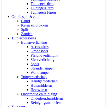
Tuintegels 6cm
Tuintegels 7cm
Tuintegels Finess
Grind, split & zand
Grind
Keien en brokken
Split
Zanden
Tuin accessoires
Buitenverlichting
Accessoires
Grondspots
Plafondverlichting
Sfeerverlichting
Spots
Staande lampen
Wandlampen
Tuingereedschap
Handgereedschap
Hulpmiddelen
IJzerwaren
Onderhoud en reiniging
Onderhoudsmiddelen
Reinigingsmiddelen
Tuinhout