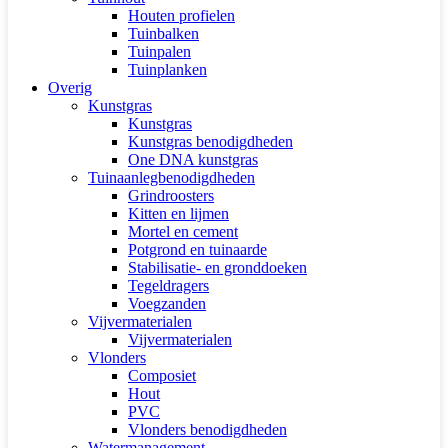
Houten profielen
Tuinbalken
Tuinpalen
Tuinplanken
Overig
Kunstgras
Kunstgras
Kunstgras benodigdheden
One DNA kunstgras
Tuinaanlegbenodigdheden
Grindroosters
Kitten en lijmen
Mortel en cement
Potgrond en tuinaarde
Stabilisatie- en gronddoeken
Tegeldragers
Voegzanden
Vijvermaterialen
Vijvermaterialen
Vlonders
Composiet
Hout
PVC
Vlonders benodigdheden
Watermanagement