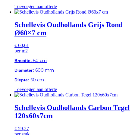
Toevoegen aan offerte
Schellevis Oudhollands Grijs Rond
Ø60×7 cm
€
60,61
per m2
Breedte:
60 cm
Diameter:
600 mm
Diepte:
60 cm
Toevoegen aan offerte
Schellevis Oudhollands Carbon Tegel
120x60x7cm
€
59,27
per stuk