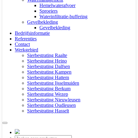
Hemelwaterafvoer
Sproeiers
Waterinfiltratie-buffering
Gevelbekleding
Gevelbekleding
Bedrijfsinformatie
Referenties
Contact
Werkgebied
Sierbestrating Raalte
Sierbestrating Heino
Sierbestrating Dalfsen
Sierbestrating Kampen
Sierbestrating Hattem
Sierbestrating Ijsselmuiden
Sierbestrating Berkum
Sierbestrating Wezep
Sierbestrating Nieuwleusen
Sierbestrating Oudleusen
Sierbestrating Hasselt
Producten