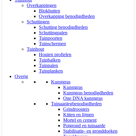
Overkappingen
Blokhutten
Overkapping benodigdheden
Schuttingen
Schutting benodigdheden
Schuttingpalen
Tuinpoorten
Tuinschermen
Tuinhout
Houten profielen
Tuinbalken
Tuinpalen
Tuinplanken
Overig
Kunstgras
Kunstgras
Kunstgras benodigdheden
One DNA kunstgras
Tuinaanlegbenodigdheden
Grindroosters
Kitten en lijmen
Mortel en cement
Potgrond en tuinaarde
Stabilisatie- en gronddoeken