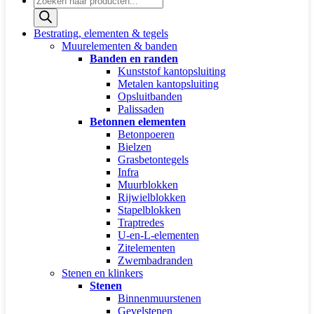
zoeken
Bestrating, elementen & tegels
Muurelementen & banden
Banden en randen
Kunststof kantopsluiting
Metalen kantopsluiting
Opsluitbanden
Palissaden
Betonnen elementen
Betonpoeren
Bielzen
Grasbetontegels
Infra
Muurblokken
Rijwielblokken
Stapelblokken
Traptredes
U-en-L-elementen
Zitelementen
Zwembadranden
Stenen en klinkers
Stenen
Binnenmuurstenen
Gevelstenen