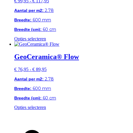
Prijsklasse:
€
99,95
-
€
117,95
€ 99,95
2.78
Aantal per m2:
tot
€ 117,95
600 mm
Breedte:
60 cm
Breedte (cm):
Dit
Opties selecteren
product
heeft
meerdere
GeoCeramica® Flow
variaties.
Deze
Prijsklasse:
€
76,95
-
€
89,95
optie
€ 76,95
kan
2.78
Aantal per m2:
tot
gekozen
€ 89,95
worden
600 mm
Breedte:
op
de
60 cm
Breedte (cm):
productpagina
Dit
Opties selecteren
product
heeft
meerdere
variaties.