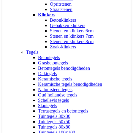
Opritstenen
Straatstenen
Klinkers
Betonklinkers
Gebakken klinkers
Stenen en klinkers 6cm
Stenen en klinkers 7cm
Stenen en klinkers 8cm
Zoak-klinkers
Tegels
Betontegels
Grasbetontegels
Betontegels benodigdheden
Daktegels
Keramische tegels
Keramische tegels benodigdheden
Natuursteen tegels
Oud hollandse tegels
Schellevis tegels
Staptegels
Terrastegels en betontegels
Tuintegels 30x30
Tuintegels 50x50
Tuintegels 80x80
Tuintegels 100x100