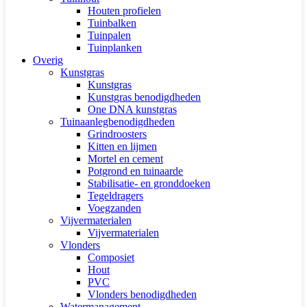
Houten profielen
Tuinbalken
Tuinpalen
Tuinplanken
Overig
Kunstgras
Kunstgras
Kunstgras benodigdheden
One DNA kunstgras
Tuinaanlegbenodigdheden
Grindroosters
Kitten en lijmen
Mortel en cement
Potgrond en tuinaarde
Stabilisatie- en gronddoeken
Tegeldragers
Voegzanden
Vijvermaterialen
Vijvermaterialen
Vlonders
Composiet
Hout
PVC
Vlonders benodigdheden
Watermanagement