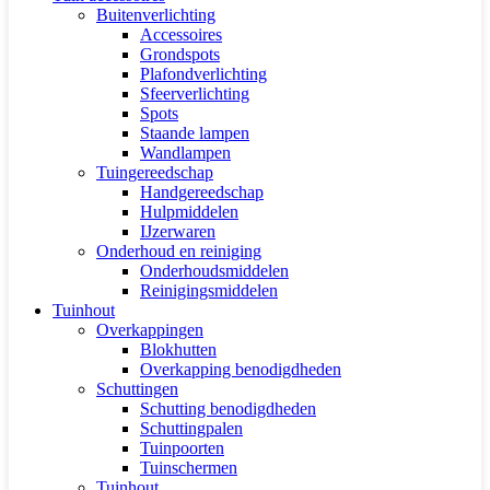
Buitenverlichting
Accessoires
Grondspots
Plafondverlichting
Sfeerverlichting
Spots
Staande lampen
Wandlampen
Tuingereedschap
Handgereedschap
Hulpmiddelen
IJzerwaren
Onderhoud en reiniging
Onderhoudsmiddelen
Reinigingsmiddelen
Tuinhout
Overkappingen
Blokhutten
Overkapping benodigdheden
Schuttingen
Schutting benodigdheden
Schuttingpalen
Tuinpoorten
Tuinschermen
Tuinhout