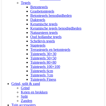
Tegels
Betontegels
Grasbetontegels
Betontegels benodigdheden
Daktegels
Keramische tegels
Keramische tegels benodigdheden
Natuursteen tegels
Oud hollandse tegels
Schellevis tegels
Staptegels
Terrastegels en betontegels
Tuintegels 30×30
Tuintegels 50×50
Tuintegels 80×80
Tuintegels 100×100
Tuintegels 6cm
Tuintegels 7cm
Tuintegels Finess
Grind, split & zand
Grind
Keien en brokken
Split
Zanden
Tuin accessoires