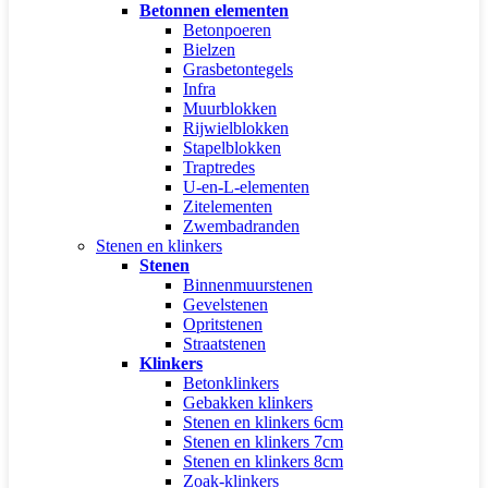
Betonnen elementen
Betonpoeren
Bielzen
Grasbetontegels
Infra
Muurblokken
Rijwielblokken
Stapelblokken
Traptredes
U-en-L-elementen
Zitelementen
Zwembadranden
Stenen en klinkers
Stenen
Binnenmuurstenen
Gevelstenen
Opritstenen
Straatstenen
Klinkers
Betonklinkers
Gebakken klinkers
Stenen en klinkers 6cm
Stenen en klinkers 7cm
Stenen en klinkers 8cm
Zoak-klinkers