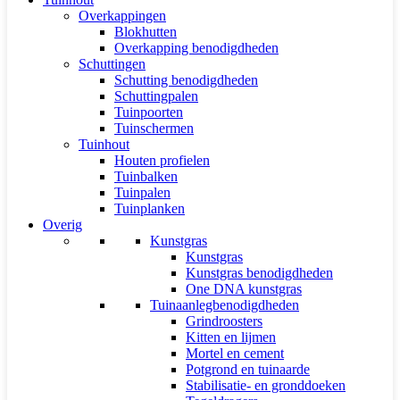
Overkappingen
Blokhutten
Overkapping benodigdheden
Schuttingen
Schutting benodigdheden
Schuttingpalen
Tuinpoorten
Tuinschermen
Tuinhout
Houten profielen
Tuinbalken
Tuinpalen
Tuinplanken
Overig
Kunstgras
Kunstgras
Kunstgras benodigdheden
One DNA kunstgras
Tuinaanlegbenodigdheden
Grindroosters
Kitten en lijmen
Mortel en cement
Potgrond en tuinaarde
Stabilisatie- en gronddoeken