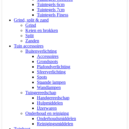
Tuintegels 6cm
Tuintegels 7cm
Tuintegels Finess
Grind, split & zand
Grind
Keien en brokken
Split
Zanden
Tuin accessoires
Buitenverlichting
Accessoires
Grondspots
Plafondverlichting
Sfeerverlichting
Spots
Staande lampen
Wandlampen
Tuingereedschap
Handgereedschap
Hulpmiddelen
IJzerwaren
Onderhoud en reiniging
Onderhoudsmiddelen
Reinigingsmiddelen
Tuinhout