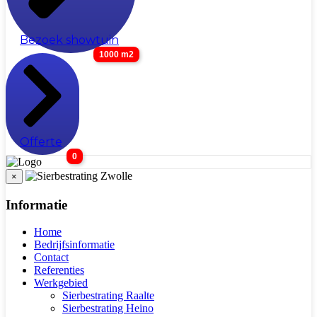
Bezoek showtuin
1000 m2
Offerte
0
×
Informatie
Home
Bedrijfsinformatie
Contact
Referenties
Werkgebied
Sierbestrating Raalte
Sierbestrating Heino