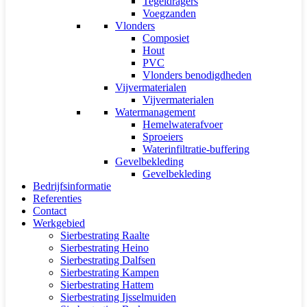
Tegeldragers
Voegzanden
Vlonders
Composiet
Hout
PVC
Vlonders benodigdheden
Vijvermaterialen
Vijvermaterialen
Watermanagement
Hemelwaterafvoer
Sproeiers
Waterinfiltratie-buffering
Gevelbekleding
Gevelbekleding
Bedrijfsinformatie
Referenties
Contact
Werkgebied
Sierbestrating Raalte
Sierbestrating Heino
Sierbestrating Dalfsen
Sierbestrating Kampen
Sierbestrating Hattem
Sierbestrating Ijsselmuiden