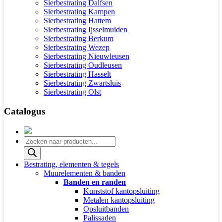
Sierbestrating Dalfsen
Sierbestrating Kampen
Sierbestrating Hattem
Sierbestrating Ijsselmuiden
Sierbestrating Berkum
Sierbestrating Wezep
Sierbestrating Nieuwleusen
Sierbestrating Oudleusen
Sierbestrating Hasselt
Sierbestrating Zwartsluis
Sierbestrating Olst
Catalogus
Producten
zoeken
Bestrating, elementen & tegels
Muurelementen & banden
Banden en randen
Kunststof kantopsluiting
Metalen kantopsluiting
Opsluitbanden
Palissaden