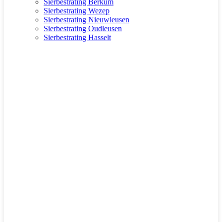
Sierbestrating Berkum
Sierbestrating Wezep
Sierbestrating Nieuwleusen
Sierbestrating Oudleusen
Sierbestrating Hasselt