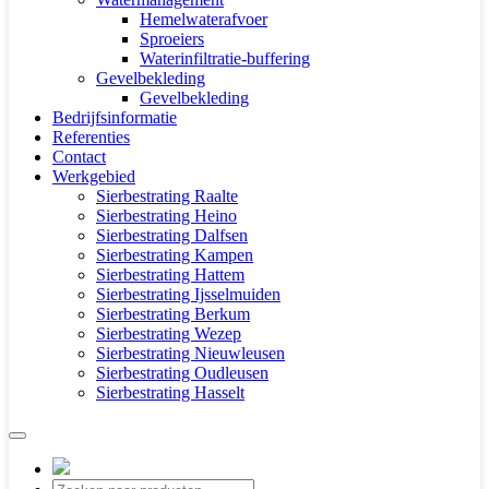
Hemelwaterafvoer
Sproeiers
Waterinfiltratie-buffering
Gevelbekleding
Gevelbekleding
Bedrijfsinformatie
Referenties
Contact
Werkgebied
Sierbestrating Raalte
Sierbestrating Heino
Sierbestrating Dalfsen
Sierbestrating Kampen
Sierbestrating Hattem
Sierbestrating Ijsselmuiden
Sierbestrating Berkum
Sierbestrating Wezep
Sierbestrating Nieuwleusen
Sierbestrating Oudleusen
Sierbestrating Hasselt
Producten