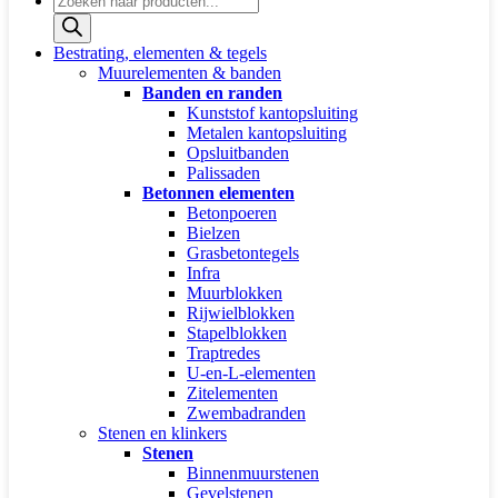
zoeken
Bestrating, elementen & tegels
Muurelementen & banden
Banden en randen
Kunststof kantopsluiting
Metalen kantopsluiting
Opsluitbanden
Palissaden
Betonnen elementen
Betonpoeren
Bielzen
Grasbetontegels
Infra
Muurblokken
Rijwielblokken
Stapelblokken
Traptredes
U-en-L-elementen
Zitelementen
Zwembadranden
Stenen en klinkers
Stenen
Binnenmuurstenen
Gevelstenen