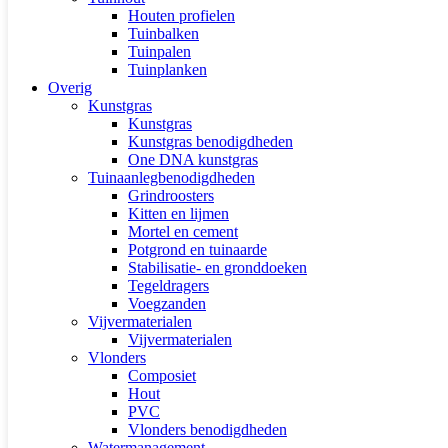
Houten profielen
Tuinbalken
Tuinpalen
Tuinplanken
Overig
Kunstgras
Kunstgras
Kunstgras benodigdheden
One DNA kunstgras
Tuinaanlegbenodigdheden
Grindroosters
Kitten en lijmen
Mortel en cement
Potgrond en tuinaarde
Stabilisatie- en gronddoeken
Tegeldragers
Voegzanden
Vijvermaterialen
Vijvermaterialen
Vlonders
Composiet
Hout
PVC
Vlonders benodigdheden
Watermanagement