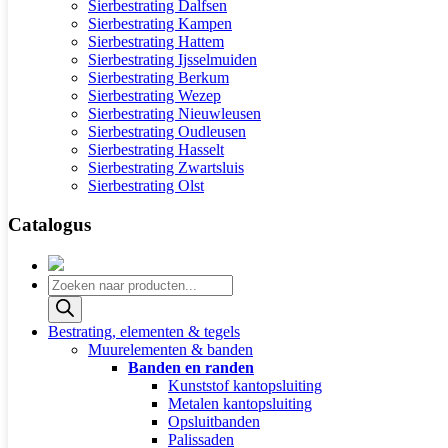
Sierbestrating Dalfsen
Sierbestrating Kampen
Sierbestrating Hattem
Sierbestrating Ijsselmuiden
Sierbestrating Berkum
Sierbestrating Wezep
Sierbestrating Nieuwleusen
Sierbestrating Oudleusen
Sierbestrating Hasselt
Sierbestrating Zwartsluis
Sierbestrating Olst
Catalogus
Producten
zoeken
Bestrating, elementen & tegels
Muurelementen & banden
Banden en randen
Kunststof kantopsluiting
Metalen kantopsluiting
Opsluitbanden
Palissaden