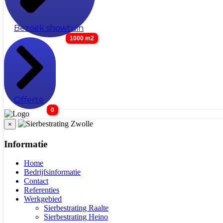
Bezoek showtuin
1000 m2
Offerte
0
×
Informatie
Home
Bedrijfsinformatie
Contact
Referenties
Werkgebied
Sierbestrating Raalte
Sierbestrating Heino