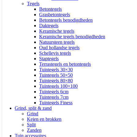
Tegels
Betontegels
Grasbetontegels
Betontegels benodigdheden
Daktegels
Keramische tegels
Keramische tegels benodigdheden
Natuursteen tegels
Oud hollandse tegels
Schellevis tegels
Staptegels
Terrastegels en betontegels
Tuintegels 30×30
Tuintegels 50×50
Tuintegels 80×80
Tuintegels 100×100
Tuintegels 6cm
Tuintegels 7cm
Tuintegels Finess
Grind, split & zand
Grind
Keien en brokken
Split
Zanden
Tuin accessoires