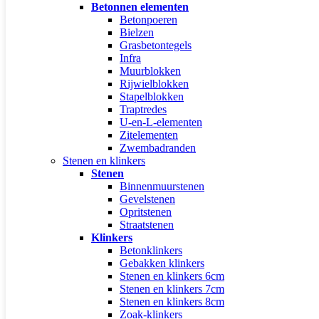
Betonnen elementen
Betonpoeren
Bielzen
Grasbetontegels
Infra
Muurblokken
Rijwielblokken
Stapelblokken
Traptredes
U-en-L-elementen
Zitelementen
Zwembadranden
Stenen en klinkers
Stenen
Binnenmuurstenen
Gevelstenen
Opritstenen
Straatstenen
Klinkers
Betonklinkers
Gebakken klinkers
Stenen en klinkers 6cm
Stenen en klinkers 7cm
Stenen en klinkers 8cm
Zoak-klinkers