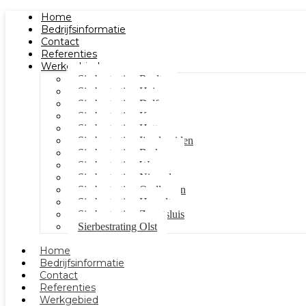
Home
Bedrijfsinformatie
Contact
Referenties
Werkgebied
Sierbestrating Raalte
Sierbestrating Heino
Sierbestrating Dalfsen
Sierbestrating Kampen
Sierbestrating Hattem
Sierbestrating Ijsselmuiden
Sierbestrating Berkum
Sierbestrating Wezep
Sierbestrating Nieuwleusen
Sierbestrating Oudleusen
Sierbestrating Hasselt
Sierbestrating Zwartsluis
Sierbestrating Olst
Home
Bedrijfsinformatie
Contact
Referenties
Werkgebied