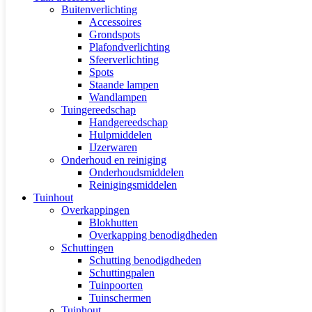
Buitenverlichting
Accessoires
Grondspots
Plafondverlichting
Sfeerverlichting
Spots
Staande lampen
Wandlampen
Tuingereedschap
Handgereedschap
Hulpmiddelen
IJzerwaren
Onderhoud en reiniging
Onderhoudsmiddelen
Reinigingsmiddelen
Tuinhout
Overkappingen
Blokhutten
Overkapping benodigdheden
Schuttingen
Schutting benodigdheden
Schuttingpalen
Tuinpoorten
Tuinschermen
Tuinhout