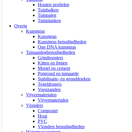
Houten profielen
Tuinbalken
Tuinpalen
Tuinplanken
Overig
Kunstgras
Kunstgras
Kunstgras benodigdheden
One DNA kunstgras
Tuinaanlegbenodigdheden
Grindroosters
Kitten en lijmen
Mortel en cement
Potgrond en tuinaarde
Stabilisatie- en gronddoeken
Tegeldragers
Voegzanden
Vijvermaterialen
Vijvermaterialen
Vlonders
Composiet
Hout
PVC
Vlonders benodigdheden
Watermanagement