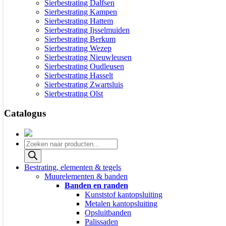
Sierbestrating Dalfsen
Sierbestrating Kampen
Sierbestrating Hattem
Sierbestrating Ijsselmuiden
Sierbestrating Berkum
Sierbestrating Wezep
Sierbestrating Nieuwleusen
Sierbestrating Oudleusen
Sierbestrating Hasselt
Sierbestrating Zwartsluis
Sierbestrating Olst
Catalogus
Producten
zoeken
Bestrating, elementen & tegels
Muurelementen & banden
Banden en randen
Kunststof kantopsluiting
Metalen kantopsluiting
Opsluitbanden
Palissaden