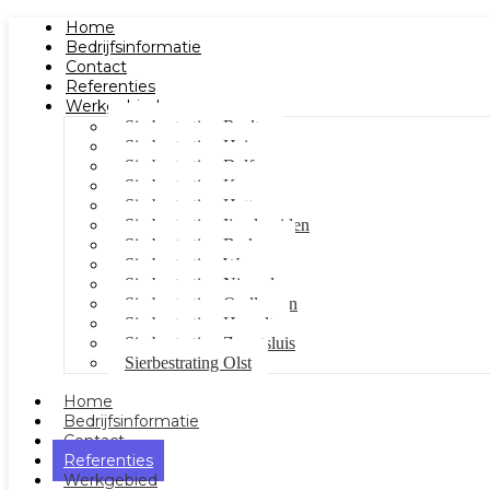
Home
Bedrijfsinformatie
Contact
Referenties
Werkgebied
Sierbestrating Raalte
Sierbestrating Heino
Sierbestrating Dalfsen
Sierbestrating Kampen
Sierbestrating Hattem
Sierbestrating Ijsselmuiden
Sierbestrating Berkum
Sierbestrating Wezep
Sierbestrating Nieuwleusen
Sierbestrating Oudleusen
Sierbestrating Hasselt
Sierbestrating Zwartsluis
Sierbestrating Olst
Home
Bedrijfsinformatie
Contact
Referenties
Werkgebied