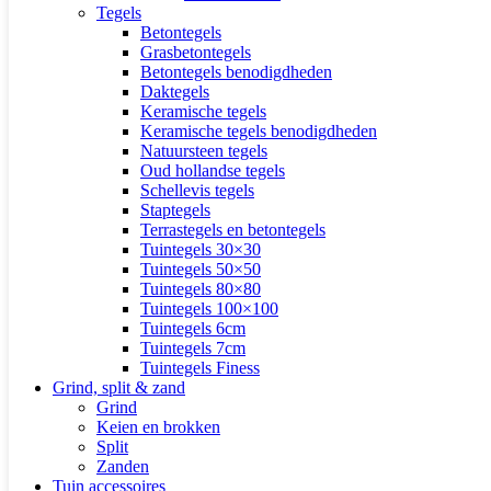
Tegels
Betontegels
Grasbetontegels
Betontegels benodigdheden
Daktegels
Keramische tegels
Keramische tegels benodigdheden
Natuursteen tegels
Oud hollandse tegels
Schellevis tegels
Staptegels
Terrastegels en betontegels
Tuintegels 30×30
Tuintegels 50×50
Tuintegels 80×80
Tuintegels 100×100
Tuintegels 6cm
Tuintegels 7cm
Tuintegels Finess
Grind, split & zand
Grind
Keien en brokken
Split
Zanden
Tuin accessoires