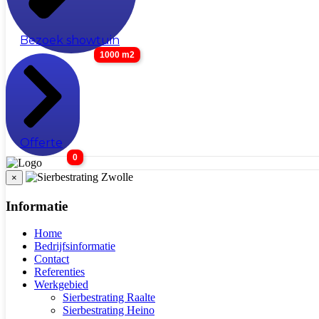
Bezoek showtuin
1000 m2
Offerte
0
×
Informatie
Home
Bedrijfsinformatie
Contact
Referenties
Werkgebied
Sierbestrating Raalte
Sierbestrating Heino