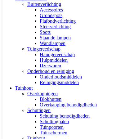
Buitenverlichting
Accessoires
Grondspots
Plafondverlichting
Sfeerverlichting
Spots
Staande lampen
Wandlampen
Tuingereedschap
Handgereedschap
Hulpmiddelen
IJzerwaren
Onderhoud en reiniging
Onderhoudsmiddelen
Reinigingsmiddelen
Tuinhout
Overkappingen
Blokhutten
Overkapping benodigdheden
Schuttingen
Schutting benodigdheden
Schuttingpalen
Tuinpoorten
Tuinschermen
Tuinhout