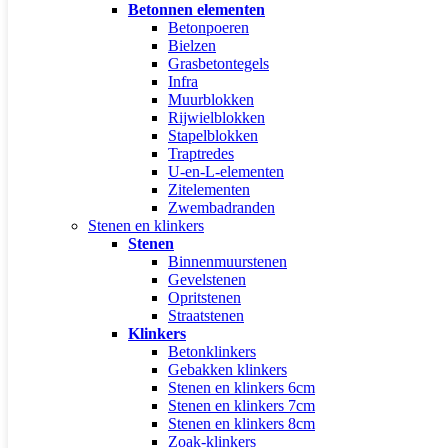
Betonnen elementen
Betonpoeren
Bielzen
Grasbetontegels
Infra
Muurblokken
Rijwielblokken
Stapelblokken
Traptredes
U-en-L-elementen
Zitelementen
Zwembadranden
Stenen en klinkers
Stenen
Binnenmuurstenen
Gevelstenen
Opritstenen
Straatstenen
Klinkers
Betonklinkers
Gebakken klinkers
Stenen en klinkers 6cm
Stenen en klinkers 7cm
Stenen en klinkers 8cm
Zoak-klinkers