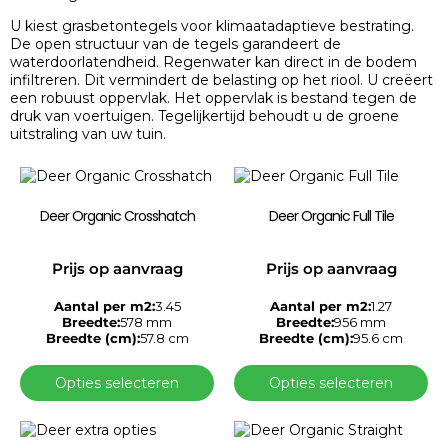
U kiest grasbetontegels voor klimaatadaptieve bestrating.
De open structuur van de tegels garandeert de
waterdoorlatendheid. Regenwater kan direct in de bodem
infiltreren. Dit vermindert de belasting op het riool. U creëert
een robuust oppervlak. Het oppervlak is bestand tegen de
druk van voertuigen. Tegelijkertijd behoudt u de groene
uitstraling van uw tuin.
Deer Organic Crosshatch
Deer Organic Full Tile
Prijs op aanvraag
Prijs op aanvraag
Aantal per m2:
3.45
Aantal per m2:
1.27
Breedte:
578 mm
Breedte:
956 mm
Breedte (cm):
57.8 cm
Breedte (cm):
95.6 cm
Opties selecteren
Opties selecteren