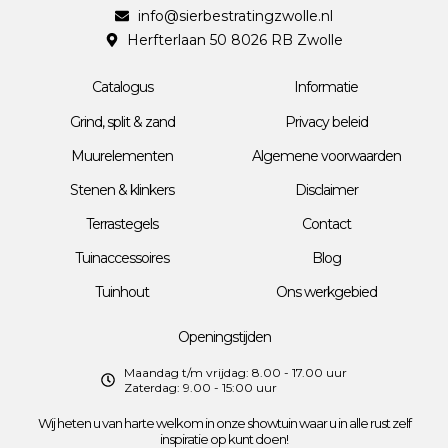
info@sierbestratingzwolle.nl
Herfterlaan 50 8026 RB Zwolle
Catalogus
Informatie
Grind, split & zand
Privacy beleid
Muurelementen
Algemene voorwaarden
Stenen & klinkers
Disclaimer
Terrastegels
Contact
Tuinaccessoires
Blog
Tuinhout
Ons werkgebied
Openingstijden
Maandag t/m vrijdag: 8.00 - 17.00 uur
Zaterdag: 9.00 - 15:00 uur
Wij heten u van harte welkom in onze showtuin waar u in alle rust zelf
inspiratie op kunt doen!