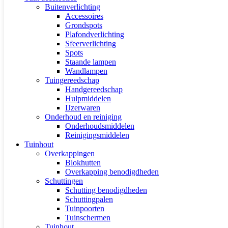
Buitenverlichting
Accessoires
Grondspots
Plafondverlichting
Sfeerverlichting
Spots
Staande lampen
Wandlampen
Tuingereedschap
Handgereedschap
Hulpmiddelen
IJzerwaren
Onderhoud en reiniging
Onderhoudsmiddelen
Reinigingsmiddelen
Tuinhout
Overkappingen
Blokhutten
Overkapping benodigdheden
Schuttingen
Schutting benodigdheden
Schuttingpalen
Tuinpoorten
Tuinschermen
Tuinhout