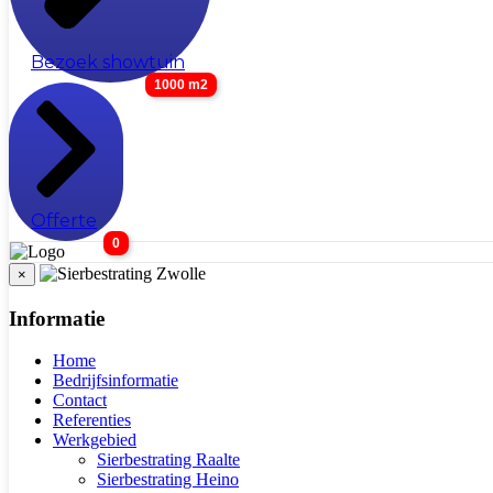
Bezoek showtuin
1000 m2
Offerte
0
×
Informatie
Home
Bedrijfsinformatie
Contact
Referenties
Werkgebied
Sierbestrating Raalte
Sierbestrating Heino