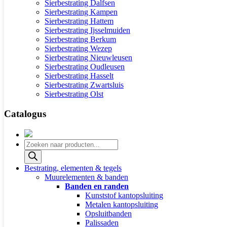
Sierbestrating Dalfsen
Sierbestrating Kampen
Sierbestrating Hattem
Sierbestrating Ijsselmuiden
Sierbestrating Berkum
Sierbestrating Wezep
Sierbestrating Nieuwleusen
Sierbestrating Oudleusen
Sierbestrating Hasselt
Sierbestrating Zwartsluis
Sierbestrating Olst
Catalogus
Producten
zoeken
Bestrating, elementen & tegels
Muurelementen & banden
Banden en randen
Kunststof kantopsluiting
Metalen kantopsluiting
Opsluitbanden
Palissaden