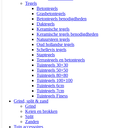
Tegels
Betontegels
Grasbetontegels
Betontegels benodigdheden
Daktegels
Keramische tegels
Keramische tegels benodigdheden
Natuursteen tegels
Oud hollandse tegels
Schellevis tegels
Staptegels
Terrastegels en betontegels
Tuintegels 30×30
Tuintegels 50×50
Tuintegels 80×80
Tuintegels 100×100
Tuintegels 6cm
Tuintegels 7cm
Tuintegels Finess
Grind, split & zand
Grind
Keien en brokken
Split
Zanden
Tuin accessoires