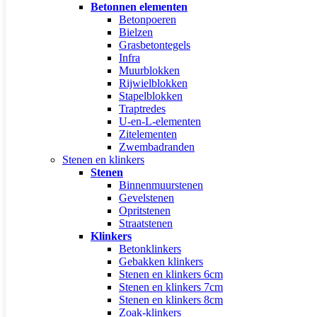
Betonnen elementen
Betonpoeren
Bielzen
Grasbetontegels
Infra
Muurblokken
Rijwielblokken
Stapelblokken
Traptredes
U-en-L-elementen
Zitelementen
Zwembadranden
Stenen en klinkers
Stenen
Binnenmuurstenen
Gevelstenen
Opritstenen
Straatstenen
Klinkers
Betonklinkers
Gebakken klinkers
Stenen en klinkers 6cm
Stenen en klinkers 7cm
Stenen en klinkers 8cm
Zoak-klinkers