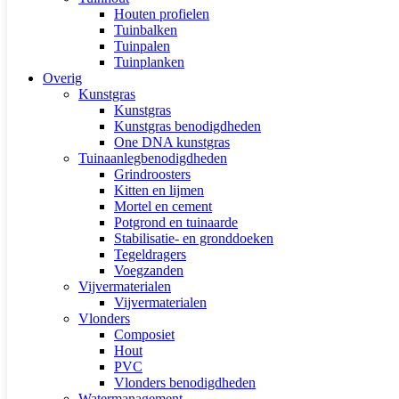
Houten profielen
Tuinbalken
Tuinpalen
Tuinplanken
Overig
Kunstgras
Kunstgras
Kunstgras benodigdheden
One DNA kunstgras
Tuinaanlegbenodigdheden
Grindroosters
Kitten en lijmen
Mortel en cement
Potgrond en tuinaarde
Stabilisatie- en gronddoeken
Tegeldragers
Voegzanden
Vijvermaterialen
Vijvermaterialen
Vlonders
Composiet
Hout
PVC
Vlonders benodigdheden
Watermanagement