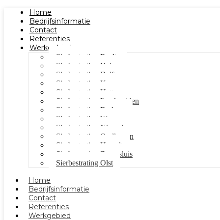
Home
Bedrijfsinformatie
Contact
Referenties
Werkgebied
Sierbestrating Raalte
Sierbestrating Heino
Sierbestrating Dalfsen
Sierbestrating Kampen
Sierbestrating Hattem
Sierbestrating Ijsselmuiden
Sierbestrating Berkum
Sierbestrating Wezep
Sierbestrating Nieuwleusen
Sierbestrating Oudleusen
Sierbestrating Hasselt
Sierbestrating Zwartsluis
Sierbestrating Olst
Home
Bedrijfsinformatie
Contact
Referenties
Werkgebied