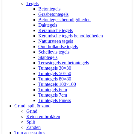
Tegels
Betontegels
Grasbetontegels
Betontegels benodigdheden
Daktegels
Keramische tegels
Keramische tegels benodigdheden
Natuursteen tegels
Oud hollandse tegels
Schellevis tegels
Staptegels
Terrastegels en betontegels
Tuintegels 30×30
Tuintegels 50×50
Tuintegels 80×80
Tuintegels 100×100
Tuintegels 6cm
Tuintegels 7cm
Tuintegels Finess
Grind, split & zand
Grind
Keien en brokken
Split
Zanden
Tuin accessoires