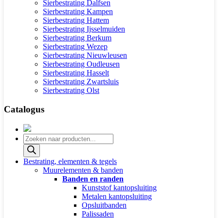
Sierbestrating Dalfsen
Sierbestrating Kampen
Sierbestrating Hattem
Sierbestrating Ijsselmuiden
Sierbestrating Berkum
Sierbestrating Wezep
Sierbestrating Nieuwleusen
Sierbestrating Oudleusen
Sierbestrating Hasselt
Sierbestrating Zwartsluis
Sierbestrating Olst
Catalogus
Producten
zoeken
Bestrating, elementen & tegels
Muurelementen & banden
Banden en randen
Kunststof kantopsluiting
Metalen kantopsluiting
Opsluitbanden
Palissaden