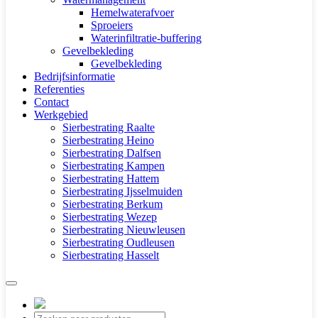
Hemelwaterafvoer
Sproeiers
Waterinfiltratie-buffering
Gevelbekleding
Gevelbekleding
Bedrijfsinformatie
Referenties
Contact
Werkgebied
Sierbestrating Raalte
Sierbestrating Heino
Sierbestrating Dalfsen
Sierbestrating Kampen
Sierbestrating Hattem
Sierbestrating Ijsselmuiden
Sierbestrating Berkum
Sierbestrating Wezep
Sierbestrating Nieuwleusen
Sierbestrating Oudleusen
Sierbestrating Hasselt
Producten