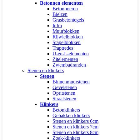
Betonnen elementen
Betonpoeren
Bielzen
Grasbetontegels
Infra
Muurblokken
Rijwielblokken
Stapelblokken
Traptredes
U-en-L-elementen
Zitelementen
Zwembadranden
Stenen en klinkers
Stenen
Binnenmuurstenen
Gevelstenen
Opritstenen
Straatstenen
Klinkers
Betonklinkers
Gebakken klinkers
Stenen en klinkers 6cm
Stenen en klinkers 7cm
Stenen en klinkers 8cm
Zoak-klinkers