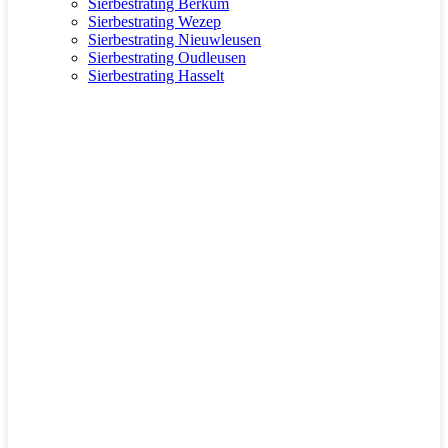
Sierbestrating Berkum
Sierbestrating Wezep
Sierbestrating Nieuwleusen
Sierbestrating Oudleusen
Sierbestrating Hasselt