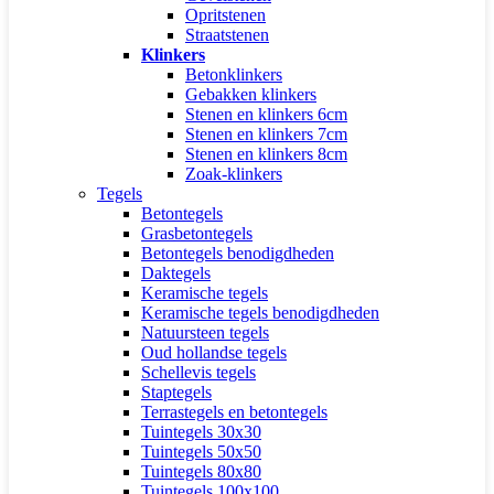
Opritstenen
Straatstenen
Klinkers
Betonklinkers
Gebakken klinkers
Stenen en klinkers 6cm
Stenen en klinkers 7cm
Stenen en klinkers 8cm
Zoak-klinkers
Tegels
Betontegels
Grasbetontegels
Betontegels benodigdheden
Daktegels
Keramische tegels
Keramische tegels benodigdheden
Natuursteen tegels
Oud hollandse tegels
Schellevis tegels
Staptegels
Terrastegels en betontegels
Tuintegels 30x30
Tuintegels 50x50
Tuintegels 80x80
Tuintegels 100x100