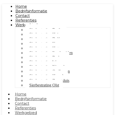
Home
Bedrijfsinformatie
Contact
Referenties
Werkgebied
Sierbestrating Raalte
Sierbestrating Heino
Sierbestrating Dalfsen
Sierbestrating Kampen
Sierbestrating Hattem
Sierbestrating Ijsselmuiden
Sierbestrating Berkum
Sierbestrating Wezep
Sierbestrating Nieuwleusen
Sierbestrating Oudleusen
Sierbestrating Hasselt
Sierbestrating Zwartsluis
Sierbestrating Olst
Home
Bedrijfsinformatie
Contact
Referenties
Werkgebied