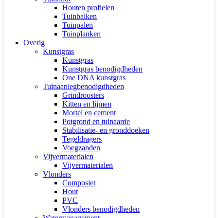
Houten profielen
Tuinbalken
Tuinpalen
Tuinplanken
Overig
Kunstgras
Kunstgras
Kunstgras benodigdheden
One DNA kunstgras
Tuinaanlegbenodigdheden
Grindroosters
Kitten en lijmen
Mortel en cement
Potgrond en tuinaarde
Stabilisatie- en gronddoeken
Tegeldragers
Voegzanden
Vijvermaterialen
Vijvermaterialen
Vlonders
Composiet
Hout
PVC
Vlonders benodigdheden
Watermanagement