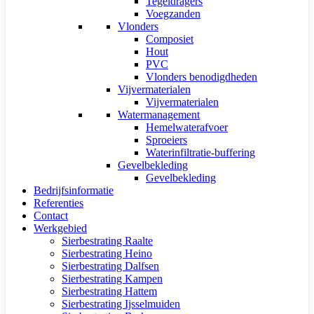
Tegeldragers
Voegzanden
Vlonders
Composiet
Hout
PVC
Vlonders benodigdheden
Vijvermaterialen
Vijvermaterialen
Watermanagement
Hemelwaterafvoer
Sproeiers
Waterinfiltratie-buffering
Gevelbekleding
Gevelbekleding
Bedrijfsinformatie
Referenties
Contact
Werkgebied
Sierbestrating Raalte
Sierbestrating Heino
Sierbestrating Dalfsen
Sierbestrating Kampen
Sierbestrating Hattem
Sierbestrating Ijsselmuiden