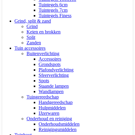
Tuintegels 6cm
Tuintegels 7cm
Tuintegels Finess
Grind, split & zand
Grind
Keien en brokken
Split
Zanden
Tuin accessoires
Buitenverlichting
Accessoires
Grondspots
Plafondverlichting
Sfeerverlichting
Spots
Staande lampen
Wandlampen
Tuingereedschap
Handgereedschap
Hulpmiddelen
IJzerwaren
Onderhoud en reiniging
Onderhoudsmiddelen
Reinigingsmiddelen
Tuinhout