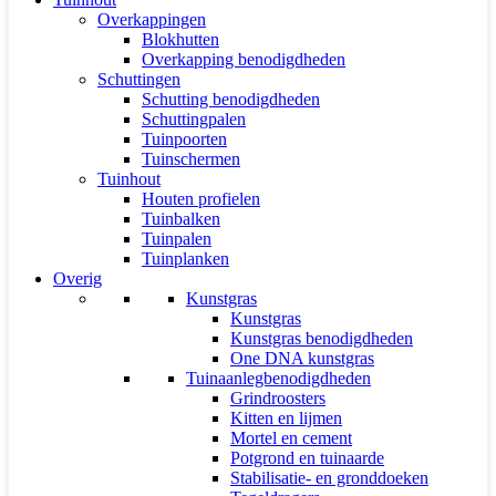
Overkappingen
Blokhutten
Overkapping benodigdheden
Schuttingen
Schutting benodigdheden
Schuttingpalen
Tuinpoorten
Tuinschermen
Tuinhout
Houten profielen
Tuinbalken
Tuinpalen
Tuinplanken
Overig
Kunstgras
Kunstgras
Kunstgras benodigdheden
One DNA kunstgras
Tuinaanlegbenodigdheden
Grindroosters
Kitten en lijmen
Mortel en cement
Potgrond en tuinaarde
Stabilisatie- en gronddoeken