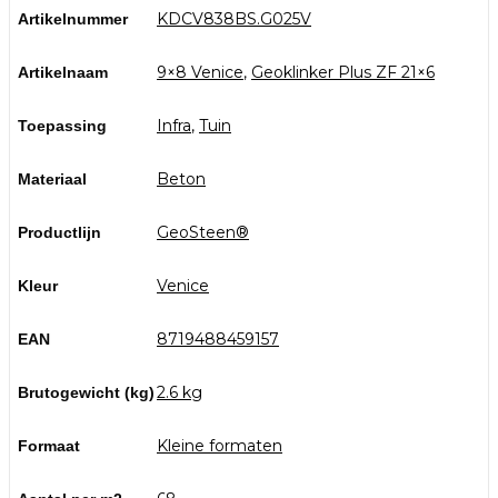
KDCV838BS.G025V
Artikelnummer
9×8 Venice
,
Geoklinker Plus ZF 21×6
Artikelnaam
Infra
,
Tuin
Toepassing
Beton
Materiaal
GeoSteen®
Productlijn
Venice
Kleur
8719488459157
EAN
2.6 kg
Brutogewicht (kg)
Kleine formaten
Formaat