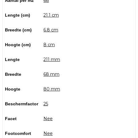
68
Aantal per m2
21.1 cm
Lengte (cm)
6.8 cm
Breedte (cm)
8 cm
Hoogte (cm)
211 mm
Lengte
68 mm
Breedte
80 mm
Hoogte
25
Beschermfactor
Nee
Facet
Nee
Footcomfort