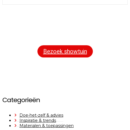
Bezoek onze showtuin
In onze
ontdekt u een uitgebreid
1000m² grote showtuin
assortiment aan sierbestrating, tuintegels en andere
materialen om uw buitenruimte compleet te maken.
Bezoek showtuin
Categorieën
Doe-het-zelf & advies
Inspiratie & trends
Materialen & toepassingen