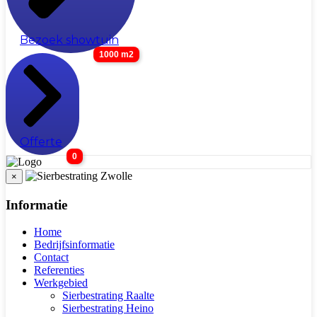
Bezoek showtuin
1000 m2
Offerte
0
×
Informatie
Home
Bedrijfsinformatie
Contact
Referenties
Werkgebied
Sierbestrating Raalte
Sierbestrating Heino