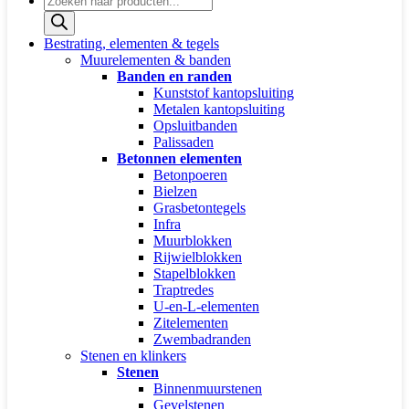
zoeken
Bestrating, elementen & tegels
Muurelementen & banden
Banden en randen
Kunststof kantopsluiting
Metalen kantopsluiting
Opsluitbanden
Palissaden
Betonnen elementen
Betonpoeren
Bielzen
Grasbetontegels
Infra
Muurblokken
Rijwielblokken
Stapelblokken
Traptredes
U-en-L-elementen
Zitelementen
Zwembadranden
Stenen en klinkers
Stenen
Binnenmuurstenen
Gevelstenen