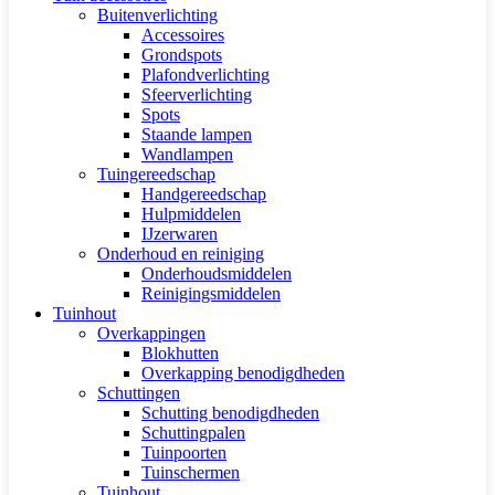
Buitenverlichting
Accessoires
Grondspots
Plafondverlichting
Sfeerverlichting
Spots
Staande lampen
Wandlampen
Tuingereedschap
Handgereedschap
Hulpmiddelen
IJzerwaren
Onderhoud en reiniging
Onderhoudsmiddelen
Reinigingsmiddelen
Tuinhout
Overkappingen
Blokhutten
Overkapping benodigdheden
Schuttingen
Schutting benodigdheden
Schuttingpalen
Tuinpoorten
Tuinschermen
Tuinhout