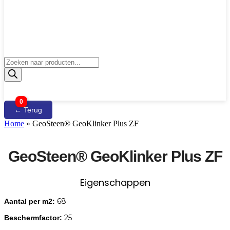
Producten
zoeken
0
← Terug
Home
»
GeoSteen® GeoKlinker Plus ZF
GeoSteen® GeoKlinker Plus ZF
Eigenschappen
68
Aantal per m2:
25
Beschermfactor: