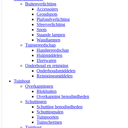
Buitenverlichting
Accessoires
Grondspots
Plafondverlichting
Sfeerverlichting
Spots
Staande lampen
Wandlampen
Tuingereedschap
Handgereedschap
Hulpmiddelen
IJzerwaren
Onderhoud en reiniging
Onderhoudsmiddelen
Reinigingsmiddelen
Tuinhout
Overkappingen
Blokhutten
Overkapping benodigdheden
Schuttingen
Schutting benodigdheden
Schuttingpalen
Tuinpoorten
Tuinschermen
Tuinhout