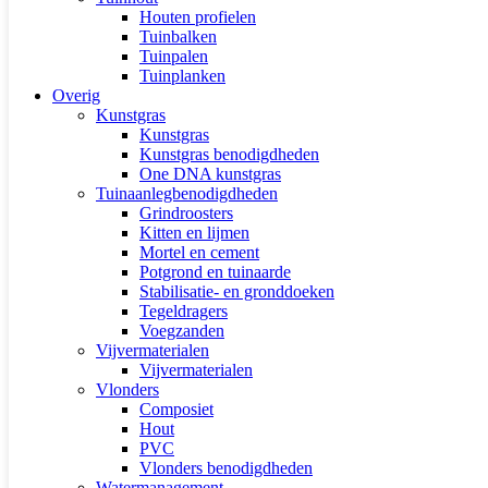
Houten profielen
Tuinbalken
Tuinpalen
Tuinplanken
Overig
Kunstgras
Kunstgras
Kunstgras benodigdheden
One DNA kunstgras
Tuinaanlegbenodigdheden
Grindroosters
Kitten en lijmen
Mortel en cement
Potgrond en tuinaarde
Stabilisatie- en gronddoeken
Tegeldragers
Voegzanden
Vijvermaterialen
Vijvermaterialen
Vlonders
Composiet
Hout
PVC
Vlonders benodigdheden
Watermanagement