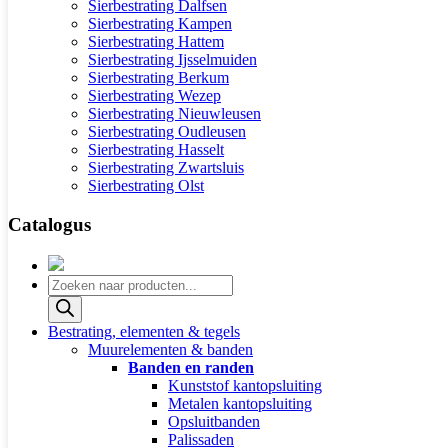
Sierbestrating Dalfsen
Sierbestrating Kampen
Sierbestrating Hattem
Sierbestrating Ijsselmuiden
Sierbestrating Berkum
Sierbestrating Wezep
Sierbestrating Nieuwleusen
Sierbestrating Oudleusen
Sierbestrating Hasselt
Sierbestrating Zwartsluis
Sierbestrating Olst
Catalogus
Producten
zoeken
Bestrating, elementen & tegels
Muurelementen & banden
Banden en randen
Kunststof kantopsluiting
Metalen kantopsluiting
Opsluitbanden
Palissaden