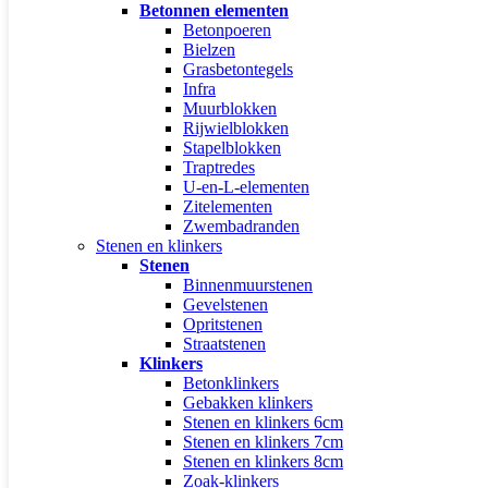
Betonnen elementen
Betonpoeren
Bielzen
Grasbetontegels
Infra
Muurblokken
Rijwielblokken
Stapelblokken
Traptredes
U-en-L-elementen
Zitelementen
Zwembadranden
Stenen en klinkers
Stenen
Binnenmuurstenen
Gevelstenen
Opritstenen
Straatstenen
Klinkers
Betonklinkers
Gebakken klinkers
Stenen en klinkers 6cm
Stenen en klinkers 7cm
Stenen en klinkers 8cm
Zoak-klinkers