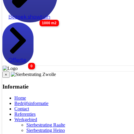
Bezoek showtuin
1000 m2
Offerte
0
×
Informatie
Home
Bedrijfsinformatie
Contact
Referenties
Werkgebied
Sierbestrating Raalte
Sierbestrating Heino