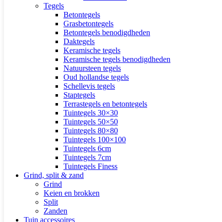
Tegels
Betontegels
Grasbetontegels
Betontegels benodigdheden
Daktegels
Keramische tegels
Keramische tegels benodigdheden
Natuursteen tegels
Oud hollandse tegels
Schellevis tegels
Staptegels
Terrastegels en betontegels
Tuintegels 30×30
Tuintegels 50×50
Tuintegels 80×80
Tuintegels 100×100
Tuintegels 6cm
Tuintegels 7cm
Tuintegels Finess
Grind, split & zand
Grind
Keien en brokken
Split
Zanden
Tuin accessoires