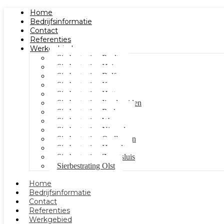
Home
Bedrijfsinformatie
Contact
Referenties
Werkgebied
Sierbestrating Raalte
Sierbestrating Heino
Sierbestrating Dalfsen
Sierbestrating Kampen
Sierbestrating Hattem
Sierbestrating Ijsselmuiden
Sierbestrating Berkum
Sierbestrating Wezep
Sierbestrating Nieuwleusen
Sierbestrating Oudleusen
Sierbestrating Hasselt
Sierbestrating Zwartsluis
Sierbestrating Olst
Home
Bedrijfsinformatie
Contact
Referenties
Werkgebied