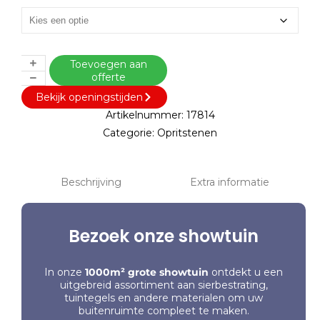
Toevoegen aan
offerte
Bekijk openingstijden
Artikelnummer:
17814
Categorie:
Opritstenen
Beschrijving
Extra informatie
Bezoek onze showtuin
In onze
1000m² grote showtuin
ontdekt u een
uitgebreid assortiment aan sierbestrating,
tuintegels en andere materialen om uw
buitenruimte compleet te maken.