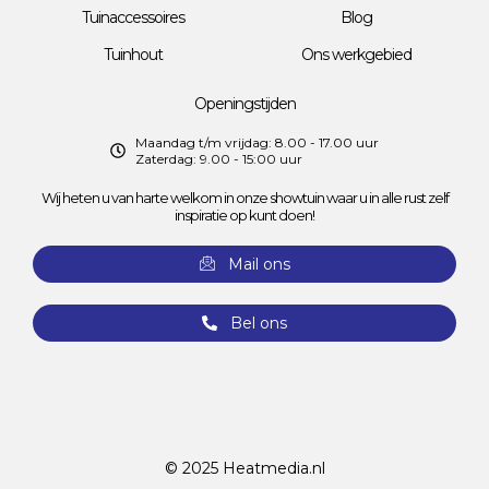
Tuinaccessoires
Blog
Tuinhout
Ons werkgebied
Openingstijden
Maandag t/m vrijdag: 8.00 - 17.00 uur
Zaterdag: 9.00 - 15:00 uur
Wij heten u van harte welkom in onze showtuin waar u in alle rust zelf
inspiratie op kunt doen!
Mail ons
Bel ons
© 2025
Heatmedia.nl