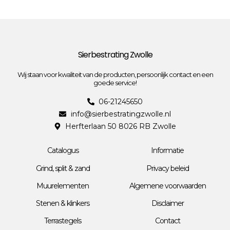
Sierbestrating Zwolle
Wij staan voor kwaliteit van de producten, persoonlijk contact en een
goede service!
06-21245650
info@sierbestratingzwolle.nl
Herfterlaan 50 8026 RB Zwolle
Catalogus
Informatie
Grind, split & zand
Privacy beleid
Muurelementen
Algemene voorwaarden
Stenen & klinkers
Disclaimer
Terrastegels
Contact