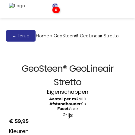
0
← Terug
Home
»
GeoSteen® GeoLineair Stretto
GeoSteen® GeoLineair
Stretto
Eigenschappen
Aantal per m2:
100
Afstandhouder:
Ja
Facet:
Nee
Prijs
€
59,95
Kleuren