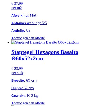
€
37,99
per m2
Mat
Afwerking:
3/5
Anti-mos werking:
U3
Antislip:
Toevoegen aan offerte
Staptegel Hexagons Basalto
Ø60x52x2cm
€
23,99
per stuk
60 cm
Breedte:
52 cm
Diepte:
10.2 kg
Gewicht:
Toevoegen aan offerte