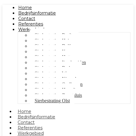
Home
Bedrijfsinformatie
Contact
Referenties
Werkgebied
Sierbestrating Raalte
Sierbestrating Heino
Sierbestrating Dalfsen
Sierbestrating Kampen
Sierbestrating Hattem
Sierbestrating Ijsselmuiden
Sierbestrating Berkum
Sierbestrating Wezep
Sierbestrating Nieuwleusen
Sierbestrating Oudleusen
Sierbestrating Hasselt
Sierbestrating Zwartsluis
Sierbestrating Olst
Home
Bedrijfsinformatie
Contact
Referenties
Werkgebied