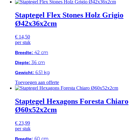
Staptegel Flex Stones Holz Grigio
Ø42x36x2cm
€
14,50
per stuk
42 cm
Breedte:
36 cm
Diepte:
6.51 kg
Gewicht:
Toevoegen aan offerte
Staptegel Hexagons Foresta Chiaro
Ø60x52x2cm
€
23,99
per stuk
60 cm
Breedte: