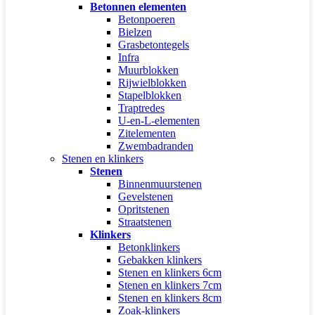
Betonnen elementen
Betonpoeren
Bielzen
Grasbetontegels
Infra
Muurblokken
Rijwielblokken
Stapelblokken
Traptredes
U-en-L-elementen
Zitelementen
Zwembadranden
Stenen en klinkers
Stenen
Binnenmuurstenen
Gevelstenen
Opritstenen
Straatstenen
Klinkers
Betonklinkers
Gebakken klinkers
Stenen en klinkers 6cm
Stenen en klinkers 7cm
Stenen en klinkers 8cm
Zoak-klinkers