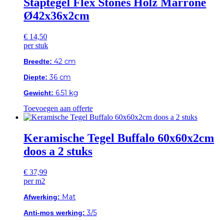
Staptegel Flex Stones Holz Marrone
Ø42x36x2cm
€
14,50
per stuk
42 cm
Breedte:
36 cm
Diepte:
6.51 kg
Gewicht:
Toevoegen aan offerte
Keramische Tegel Buffalo 60x60x2cm
doos a 2 stuks
€
37,99
per m2
Mat
Afwerking:
3/5
Anti-mos werking: