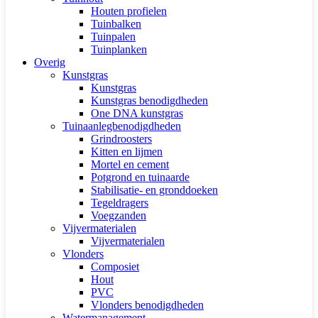
Houten profielen
Tuinbalken
Tuinpalen
Tuinplanken
Overig
Kunstgras
Kunstgras
Kunstgras benodigdheden
One DNA kunstgras
Tuinaanlegbenodigdheden
Grindroosters
Kitten en lijmen
Mortel en cement
Potgrond en tuinaarde
Stabilisatie- en gronddoeken
Tegeldragers
Voegzanden
Vijvermaterialen
Vijvermaterialen
Vlonders
Composiet
Hout
PVC
Vlonders benodigdheden
Watermanagement