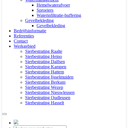
Hemelwaterafvoer
Sproeiers
Waterinfiltratie-buffering
Gevelbekleding
Gevelbekleding
Bedrijfsinformatie
Referenties
Contact
Werkgebied
Sierbestrating Raalte
Sierbestrating Heino
Sierbestrating Dalfsen
Sierbestrating Kampen
Sierbestrating Hattem
Sierbestrating Ijsselmuiden
Sierbestrating Berkum
Sierbestrating Wezep
Sierbestrating Nieuwleusen
Sierbestrating Oudleusen
Sierbestrating Hasselt
Producten