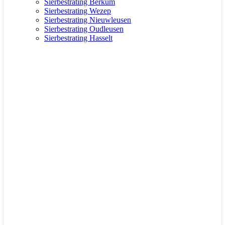
Sierbestrating Berkum
Sierbestrating Wezep
Sierbestrating Nieuwleusen
Sierbestrating Oudleusen
Sierbestrating Hasselt