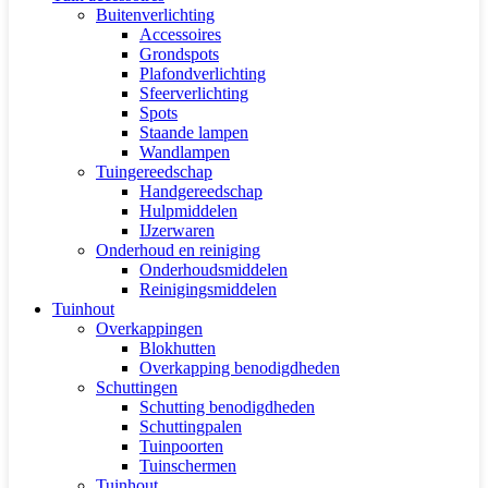
Buitenverlichting
Accessoires
Grondspots
Plafondverlichting
Sfeerverlichting
Spots
Staande lampen
Wandlampen
Tuingereedschap
Handgereedschap
Hulpmiddelen
IJzerwaren
Onderhoud en reiniging
Onderhoudsmiddelen
Reinigingsmiddelen
Tuinhout
Overkappingen
Blokhutten
Overkapping benodigdheden
Schuttingen
Schutting benodigdheden
Schuttingpalen
Tuinpoorten
Tuinschermen
Tuinhout