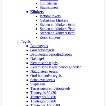
Opritstenen
Straatstenen
Klinkers
Betonklinkers
Gebakken klinkers
Stenen en klinkers 6cm
Stenen en klinkers 7cm
Stenen en klinkers 8cm
Zoak-klinkers
Tegels
Betontegels
Grasbetontegels
Betontegels benodigdheden
Daktegels
Keramische tegels
Keramische tegels benodigdheden
Natuursteen tegels
Oud hollandse tegels
Schellevis tegels
Staptegels
Terrastegels en betontegels
Tuintegels 30x30
Tuintegels 50x50
Tuintegels 80x80
Tuintegels 100x100