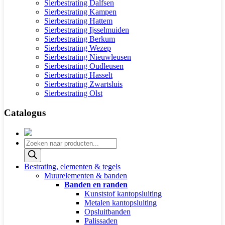
Sierbestrating Dalfsen
Sierbestrating Kampen
Sierbestrating Hattem
Sierbestrating Ijsselmuiden
Sierbestrating Berkum
Sierbestrating Wezep
Sierbestrating Nieuwleusen
Sierbestrating Oudleusen
Sierbestrating Hasselt
Sierbestrating Zwartsluis
Sierbestrating Olst
Catalogus
Producten
zoeken
Bestrating, elementen & tegels
Muurelementen & banden
Banden en randen
Kunststof kantopsluiting
Metalen kantopsluiting
Opsluitbanden
Palissaden