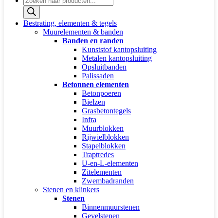
zoeken
Bestrating, elementen & tegels
Muurelementen & banden
Banden en randen
Kunststof kantopsluiting
Metalen kantopsluiting
Opsluitbanden
Palissaden
Betonnen elementen
Betonpoeren
Bielzen
Grasbetontegels
Infra
Muurblokken
Rijwielblokken
Stapelblokken
Traptredes
U-en-L-elementen
Zitelementen
Zwembadranden
Stenen en klinkers
Stenen
Binnenmuurstenen
Gevelstenen