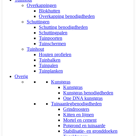
Overkappingen
Blokhutten
Overkapping benodigdheden
Schuttingen
Schutting benodigdheden
Schuttingpalen
Tuinpoorten
Tuinschermen
Tuinhout
Houten profielen
Tuinbalken
Tuinpalen
Tuinplanken
Overig
Kunstgras
Kunstgras
Kunstgras benodigdheden
One DNA kunstgras
Tuinaanlegbenodigdheden
Grindroosters
Kitten en lijmen
Mortel en cement
Potgrond en tuinaarde
Stabilisatie- en gronddoeken