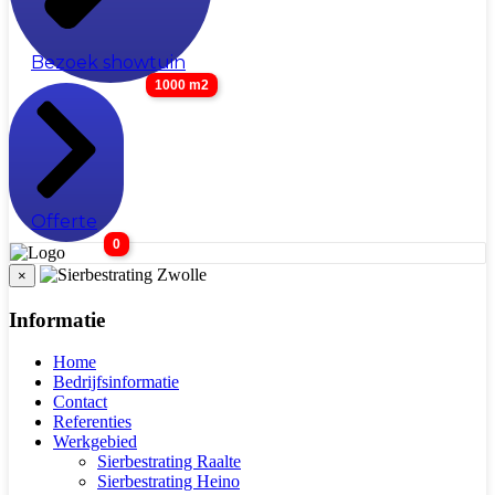
Bezoek showtuin
1000 m2
Offerte
0
×
Informatie
Home
Bedrijfsinformatie
Contact
Referenties
Werkgebied
Sierbestrating Raalte
Sierbestrating Heino