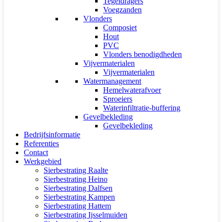
Tegeldragers
Voegzanden
Vlonders
Composiet
Hout
PVC
Vlonders benodigdheden
Vijvermaterialen
Vijvermaterialen
Watermanagement
Hemelwaterafvoer
Sproeiers
Waterinfiltratie-buffering
Gevelbekleding
Gevelbekleding
Bedrijfsinformatie
Referenties
Contact
Werkgebied
Sierbestrating Raalte
Sierbestrating Heino
Sierbestrating Dalfsen
Sierbestrating Kampen
Sierbestrating Hattem
Sierbestrating Ijsselmuiden