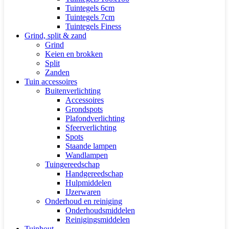
Tuintegels 6cm
Tuintegels 7cm
Tuintegels Finess
Grind, split & zand
Grind
Keien en brokken
Split
Zanden
Tuin accessoires
Buitenverlichting
Accessoires
Grondspots
Plafondverlichting
Sfeerverlichting
Spots
Staande lampen
Wandlampen
Tuingereedschap
Handgereedschap
Hulpmiddelen
IJzerwaren
Onderhoud en reiniging
Onderhoudsmiddelen
Reinigingsmiddelen
Tuinhout