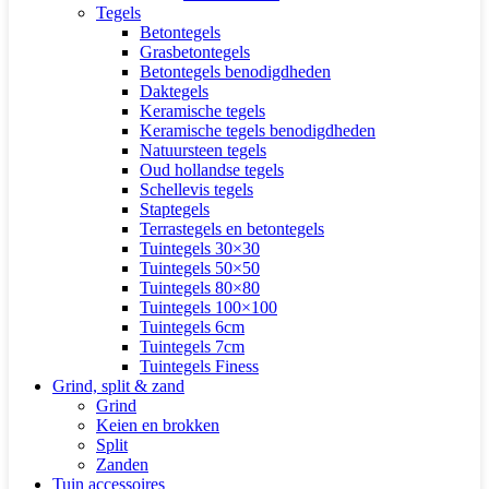
Tegels
Betontegels
Grasbetontegels
Betontegels benodigdheden
Daktegels
Keramische tegels
Keramische tegels benodigdheden
Natuursteen tegels
Oud hollandse tegels
Schellevis tegels
Staptegels
Terrastegels en betontegels
Tuintegels 30×30
Tuintegels 50×50
Tuintegels 80×80
Tuintegels 100×100
Tuintegels 6cm
Tuintegels 7cm
Tuintegels Finess
Grind, split & zand
Grind
Keien en brokken
Split
Zanden
Tuin accessoires