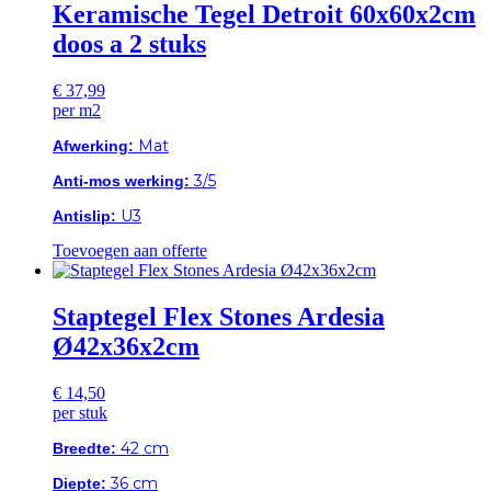
Keramische Tegel Detroit 60x60x2cm
doos a 2 stuks
€
37,99
per m2
Mat
Afwerking:
3/5
Anti-mos werking:
U3
Antislip:
Toevoegen aan offerte
Staptegel Flex Stones Ardesia
Ø42x36x2cm
€
14,50
per stuk
42 cm
Breedte:
36 cm
Diepte: