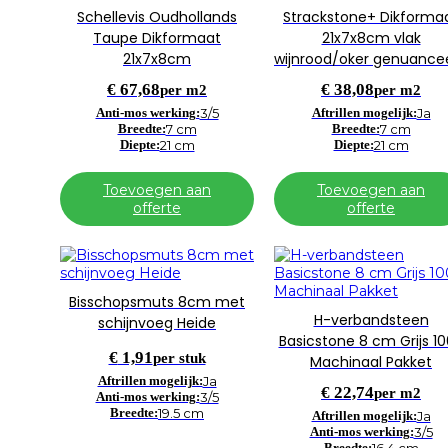
Schellevis Oudhollands
Strackstone+ Dikforma
Taupe Dikformaat
21x7x8cm vlak
21x7x8cm
wijnrood/oker genuance
€
67,68
€
38,08
per m2
per m2
Anti-mos werking:
3/5
Aftrillen mogelijk:
Ja
Breedte:
7 cm
Breedte:
7 cm
Diepte:
21 cm
Diepte:
21 cm
Toevoegen aan
Toevoegen aan
offerte
offerte
Bisschopsmuts 8cm met
H-verbandsteen
schijnvoeg Heide
Basicstone 8 cm Grijs 1
€
1,91
per stuk
Machinaal Pakket
Aftrillen mogelijk:
Ja
€
22,74
per m2
Anti-mos werking:
3/5
Breedte:
19.5 cm
Aftrillen mogelijk:
Ja
Anti-mos werking:
3/5
Breedte: