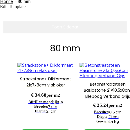
Home
»
80 mm
Edit Template
Toon Sidebar
80 mm
Strackstone+ Dikformaat
Betonstraatsteen
21x7x8cm vlak oker
Basicstone 21×10,5x8c
€
34,68
per m2
Elleboog Verband Grijs
Aftrillen mogelijk:
Ja
€
25,24
per m2
Breedte:
7 cm
Diepte:
21 cm
Breedte:
10.5 cm
Diepte:
21 cm
Gewicht:
4 kg