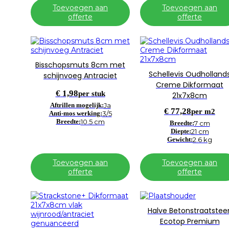
Toevoegen aan
Toevoegen aan
offerte
offerte
Bisschopsmuts 8cm met
Schellevis Oudholland
schijnvoeg Antraciet
Creme Dikformaat
€
1,98
per stuk
21x7x8cm
Aftrillen mogelijk:
Ja
€
77,28
per m2
Anti-mos werking:
3/5
Breedte:
10.5 cm
Breedte:
7 cm
Diepte:
21 cm
Gewicht:
2.6 kg
Toevoegen aan
Toevoegen aan
offerte
offerte
Halve Betonstraatstee
Ecotop Premium