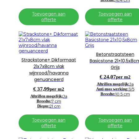
16.4 cm
Toevoegen aan
Toevoegen aan
offerte
offerte
Betonstraatsteen
Strackstone+ Dikformaat
Basicstone 21×10,5x8c
21x7x8cm vlak
Grijs
wijnrood/havanna
€
24,07
per m2
genuanceerd
Aftrillen mogelijk:
Ja
€
37,99
per m2
Anti-mos werking:
3/5
Breedte:
10.5 cm
Aftrillen mogelijk:
Ja
Breedte:
7 cm
Diepte:
21 cm
Toevoegen aan
Toevoegen aan
offerte
offerte