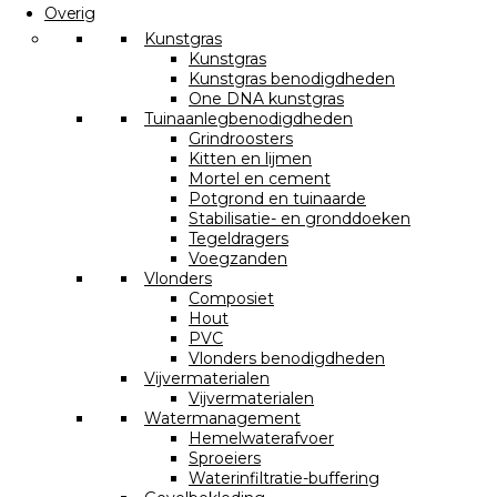
Overig
Kunstgras
Kunstgras
Kunstgras benodigdheden
One DNA kunstgras
Tuinaanlegbenodigdheden
Grindroosters
Kitten en lijmen
Mortel en cement
Potgrond en tuinaarde
Stabilisatie- en gronddoeken
Tegeldragers
Voegzanden
Vlonders
Composiet
Hout
PVC
Vlonders benodigdheden
Vijvermaterialen
Vijvermaterialen
Watermanagement
Hemelwaterafvoer
Sproeiers
Waterinfiltratie-buffering