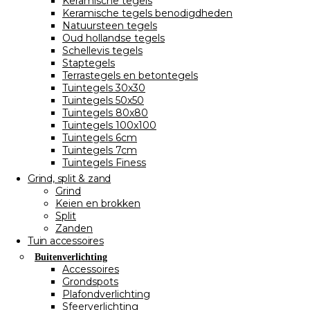
Keramische tegels
Keramische tegels benodigdheden
Natuursteen tegels
Oud hollandse tegels
Schellevis tegels
Staptegels
Terrastegels en betontegels
Tuintegels 30x30
Tuintegels 50x50
Tuintegels 80x80
Tuintegels 100x100
Tuintegels 6cm
Tuintegels 7cm
Tuintegels Finess
Grind, split & zand
Grind
Keien en brokken
Split
Zanden
Tuin accessoires
Buitenverlichting
Accessoires
Grondspots
Plafondverlichting
Sfeerverlichting