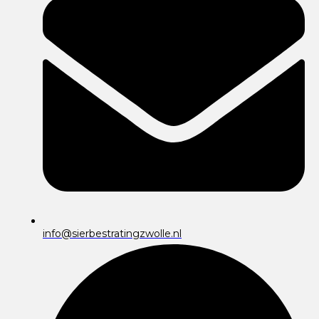
info@sierbestratingzwolle.nl