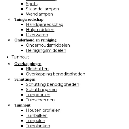
Spots
Staande lampen
Wandlampen
Tuingereedschap
Handgereedschap
Hulpmiddelen
IJzerwaren
Onderhoud en reiniging
Onderhoudsmiddelen
Reinigingsmiddelen
Tuinhout
Overkappingen
Blokhutten
Overkapping benodigdheden
Schuttingen
Schutting benodigdheden
Schuttingpalen
Tuinpoorten
Tuinschermen
Tuinhout
Houten profielen
Tuinbalken
Tuinpalen
Tuinplanken