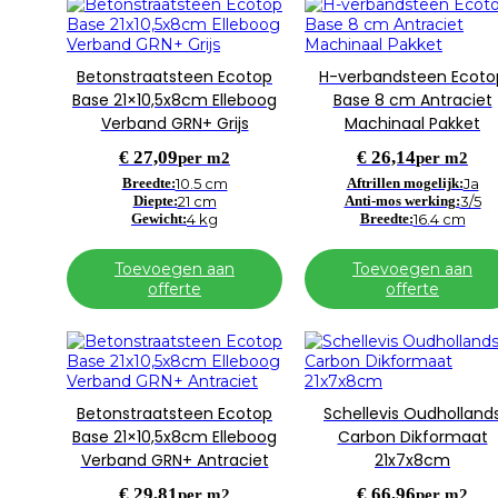
Betonstraatsteen Ecotop
H-verbandsteen Ecoto
Base 21×10,5x8cm Elleboog
Base 8 cm Antraciet
Verband GRN+ Grijs
Machinaal Pakket
€
27,09
€
26,14
per m2
per m2
Breedte:
10.5 cm
Aftrillen mogelijk:
Ja
Diepte:
21 cm
Anti-mos werking:
3/5
Gewicht:
4 kg
Breedte:
16.4 cm
Toevoegen aan
Toevoegen aan
offerte
offerte
Betonstraatsteen Ecotop
Schellevis Oudholland
Base 21×10,5x8cm Elleboog
Carbon Dikformaat
Verband GRN+ Antraciet
21x7x8cm
€
29,81
€
66,96
per m2
per m2