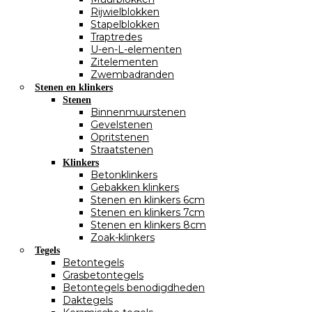
Rijwielblokken
Stapelblokken
Traptredes
U-en-L-elementen
Zitelementen
Zwembadranden
Stenen en klinkers
Stenen
Binnenmuurstenen
Gevelstenen
Opritstenen
Straatstenen
Klinkers
Betonklinkers
Gebakken klinkers
Stenen en klinkers 6cm
Stenen en klinkers 7cm
Stenen en klinkers 8cm
Zoak-klinkers
Tegels
Betontegels
Grasbetontegels
Betontegels benodigdheden
Daktegels