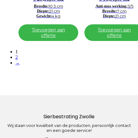
Breedte:
10.5 cm
Anti-mos werking:
3/5
Diepte:
21 cm
Breedte:
7 cm
Gewicht:
4 kg
Diepte:
21 cm
Toevoegen aan
Toevoegen aan
offerte
offerte
1
2
→
Sierbestrating Zwolle
Wij staan voor kwaliteit van de producten, persoonlijk contact
en een goede service!