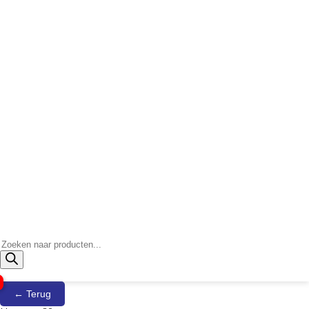
Producten
zoeken
← Terug