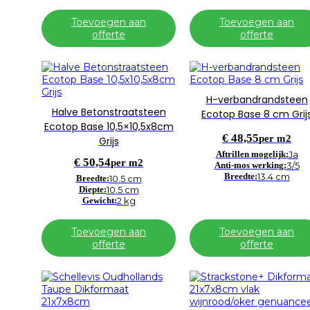
Toevoegen aan
Toevoegen aan
offerte
offerte
H-verbandrandsteen
Halve Betonstraatsteen
Ecotop Base 8 cm Grij
Ecotop Base 10,5×10,5x8cm
€
48,55
per m2
Grijs
Aftrillen mogelijk:
Ja
€
50,54
per m2
Anti-mos werking:
3/5
Breedte:
13.4 cm
Breedte:
10.5 cm
Diepte:
10.5 cm
Gewicht:
2 kg
Toevoegen aan
Toevoegen aan
offerte
offerte