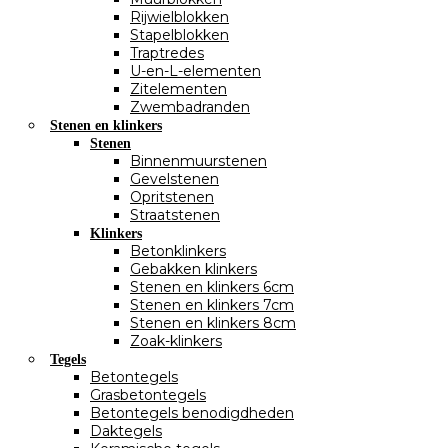
Rijwielblokken
Stapelblokken
Traptredes
U-en-L-elementen
Zitelementen
Zwembadranden
Stenen en klinkers
Stenen
Binnenmuurstenen
Gevelstenen
Opritstenen
Straatstenen
Klinkers
Betonklinkers
Gebakken klinkers
Stenen en klinkers 6cm
Stenen en klinkers 7cm
Stenen en klinkers 8cm
Zoak-klinkers
Tegels
Betontegels
Grasbetontegels
Betontegels benodigdheden
Daktegels