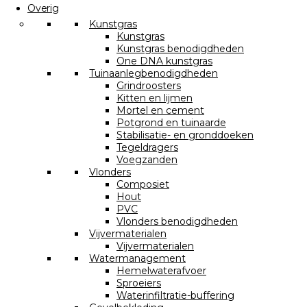
Overig
Kunstgras
Kunstgras
Kunstgras benodigdheden
One DNA kunstgras
Tuinaanlegbenodigdheden
Grindroosters
Kitten en lijmen
Mortel en cement
Potgrond en tuinaarde
Stabilisatie- en gronddoeken
Tegeldragers
Voegzanden
Vlonders
Composiet
Hout
PVC
Vlonders benodigdheden
Vijvermaterialen
Vijvermaterialen
Watermanagement
Hemelwaterafvoer
Sproeiers
Waterinfiltratie-buffering