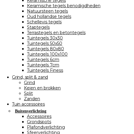
Keramische tegels
Keramische tegels benodigdheden
Natuursteen tegels
Oud hollandse tegels
Schellevis tegels
Staptegels
Terrastegels en betontegels
Tuintegels 30x30
Tuintegels 50x50
Tuintegels 80x80
Tuintegels 100x100
Tuintegels 6cm
Tuintegels 7cm
Tuintegels Finess
Grind, split & zand
Grind
Keien en brokken
Split
Zanden
Tuin accessoires
Buitenverlichting
Accessoires
Grondspots
Plafondverlichting
Sfeerverlichting