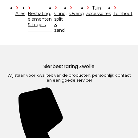
Tuin
Alles
Bestrating,
Grind,
Overig
accessoires
Tuinhout
elementen
split
& tegels
&
zand
Sierbestrating Zwolle
Wij staan voor kwaliteit van de producten, persoonlijk contact
en een goede service!