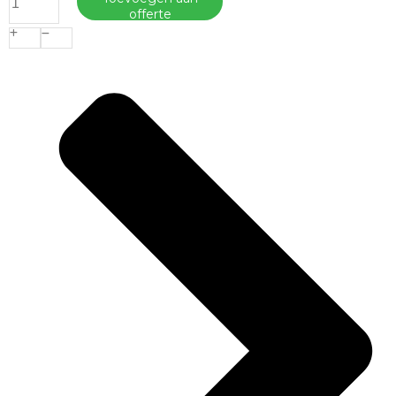
Betonstraatsteen
offerte
Ecotop
Base
10,5x10,5x8cm
Grijs
aantal