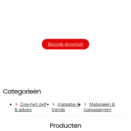
Bezoek onze showtuin
In onze
ontdekt u een uitgebreid
1000m² grote showtuin
assortiment aan sierbestrating, tuintegels en andere
materialen om uw buitenruimte compleet te maken.
Bezoek showtuin
Categorieën
Doe-het-zelf
Inspiratie &
Materialen &
& advies
trends
toepassingen
Producten