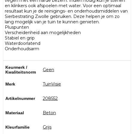
vegen met een harde bezem. Indien nodig kun je stenen
en klinkers ook afspoelen met water. Voor een optimaal
resultaat kun je de reinigings- en onderhoudsmiddelen van
Sierbestrating Zwolle gebruiken. Deze helpen je om zo
lang mogelijk van je tuin te kunnen genieten.
Pluspunten
Verscheidenheid aan mogelijkheden
Stabiel en grip
Waterdoorlatend
Onderhoudsarm
Keurmerk /
Geen
Kwaliteitsnorm
TuinVisie
Merk
208552
Artikelnummer
Beton
Materiaal
Grijs
Kleurfamilie