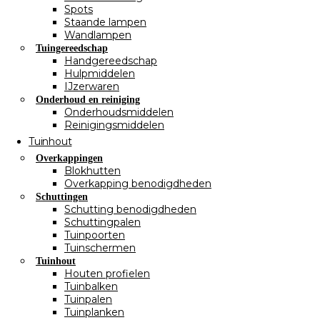
Spots
Staande lampen
Wandlampen
Tuingereedschap
Handgereedschap
Hulpmiddelen
IJzerwaren
Onderhoud en reiniging
Onderhoudsmiddelen
Reinigingsmiddelen
Tuinhout
Overkappingen
Blokhutten
Overkapping benodigdheden
Schuttingen
Schutting benodigdheden
Schuttingpalen
Tuinpoorten
Tuinschermen
Tuinhout
Houten profielen
Tuinbalken
Tuinpalen
Tuinplanken