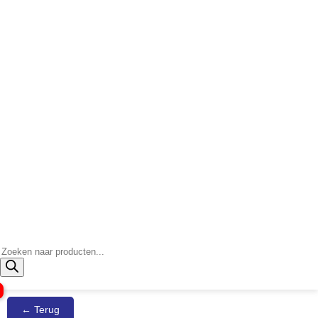
Producten
zoeken
← Terug