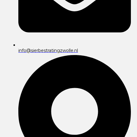
info@sierbestratingzwolle.nl