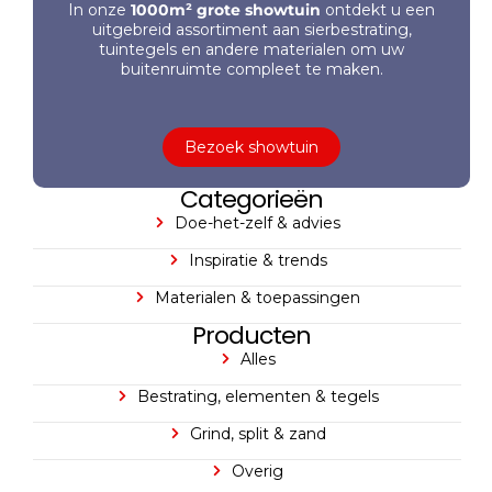
In onze
1000m² grote showtuin
ontdekt u een
uitgebreid assortiment aan sierbestrating,
tuintegels en andere materialen om uw
buitenruimte compleet te maken.
Bezoek showtuin
Categorieën
Doe-het-zelf & advies
Inspiratie & trends
Materialen & toepassingen
Producten
Alles
Bestrating, elementen & tegels
Grind, split & zand
Overig