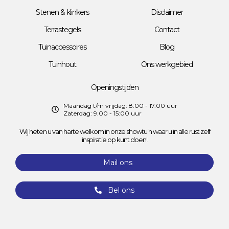
Stenen & klinkers
Disclaimer
Terrastegels
Contact
Tuinaccessoires
Blog
Tuinhout
Ons werkgebied
Openingstijden
Maandag t/m vrijdag: 8.00 - 17.00 uur
Zaterdag: 9.00 - 15:00 uur
Wij heten u van harte welkom in onze showtuin waar u in alle rust zelf
inspiratie op kunt doen!
Mail ons
Bel ons