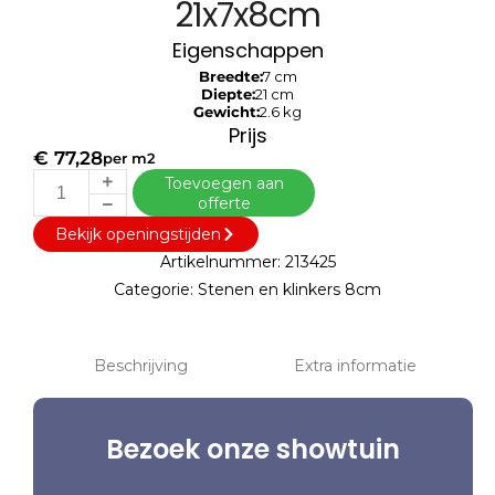
21x7x8cm
Eigenschappen
Breedte:
7 cm
Diepte:
21 cm
Gewicht:
2.6 kg
Prijs
€
77,28
per m2
Toevoegen aan
offerte
Bekijk openingstijden
Artikelnummer:
213425
Categorie:
Stenen en klinkers 8cm
Beschrijving
Extra informatie
Bezoek onze showtuin