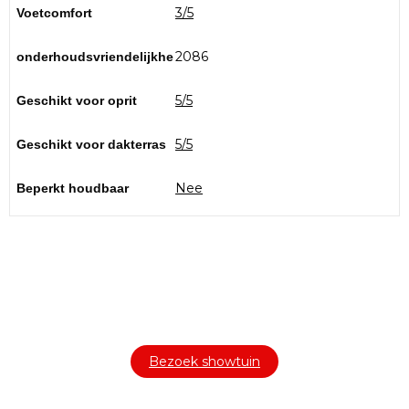
3/5
Voetcomfort
2086
onderhoudsvriendelijkhe
5/5
Geschikt voor oprit
5/5
Geschikt voor dakterras
Nee
Beperkt houdbaar
Bezoek onze showtuin
In onze
ontdekt u een uitgebreid
1000m² grote showtuin
assortiment aan sierbestrating, tuintegels en andere
materialen om uw buitenruimte compleet te maken.
Bezoek showtuin