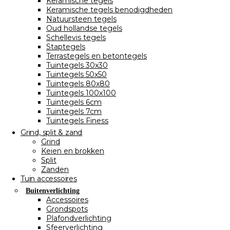
Keramische tegels
Keramische tegels benodigdheden
Natuursteen tegels
Oud hollandse tegels
Schellevis tegels
Staptegels
Terrastegels en betontegels
Tuintegels 30x30
Tuintegels 50x50
Tuintegels 80x80
Tuintegels 100x100
Tuintegels 6cm
Tuintegels 7cm
Tuintegels Finess
Grind, split & zand
Grind
Keien en brokken
Split
Zanden
Tuin accessoires
Buitenverlichting
Accessoires
Grondspots
Plafondverlichting
Sfeerverlichting