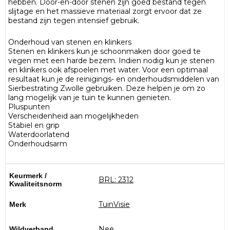
hebben. Door-en-door stenen zijn goed bestand tegen
slijtage en het massieve materiaal zorgt ervoor dat ze
bestand zijn tegen intensief gebruik.
Onderhoud van stenen en klinkers
Stenen en klinkers kun je schoonmaken door goed te
vegen met een harde bezem. Indien nodig kun je stenen
en klinkers ook afspoelen met water. Voor een optimaal
resultaat kun je de reinigings- en onderhoudsmiddelen van
Sierbestrating Zwolle gebruiken. Deze helpen je om zo
lang mogelijk van je tuin te kunnen genieten.
Pluspunten
Verscheidenheid aan mogelijkheden
Stabiel en grip
Waterdoorlatend
Onderhoudsarm
Keurmerk /
BRL: 2312
Kwaliteitsnorm
TuinVisie
Merk
Nee
Wildverband