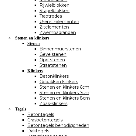
Rijwielblokken
Stapelblokken
Traptredes
U-en-L-elementen
Zitelementen
Zwembadranden
Stenen en klinkers
Stenen
Binnenmuurstenen
Gevelstenen
Opritstenen
Straatstenen
Klinkers
Betonklinkers
Gebakken klinkers
Stenen en klinkers 6cm
Stenen en klinkers 7cm
Stenen en klinkers 8cm
Zoak-klinkers
Tegels
Betontegels
Grasbetontegels
Betontegels benodigdheden
Daktegels