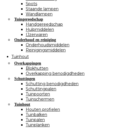
Spots
Staande lampen
Wandlampen
Tuingereedschap
Handgereedschap
Hulpmiddelen
IJzerwaren
Onderhoud en reiniging
Onderhoudsmiddelen
Reinigingsmiddelen
Tuinhout
Overkappingen
Blokhutten
Overkapping benodigdheden
Schuttingen
Schutting benodigdheden
Schuttingpalen
Tuinpoorten
Tuinschermen
Tuinhout
Houten profielen
Tuinbalken
Tuinpalen
Tuinplanken