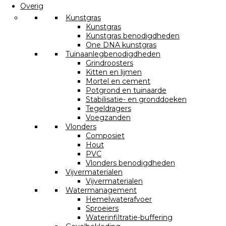
Overig
Kunstgras
Kunstgras
Kunstgras benodigdheden
One DNA kunstgras
Tuinaanlegbenodigdheden
Grindroosters
Kitten en lijmen
Mortel en cement
Potgrond en tuinaarde
Stabilisatie- en gronddoeken
Tegeldragers
Voegzanden
Vlonders
Composiet
Hout
PVC
Vlonders benodigdheden
Vijvermaterialen
Vijvermaterialen
Watermanagement
Hemelwaterafvoer
Sproeiers
Waterinfiltratie-buffering