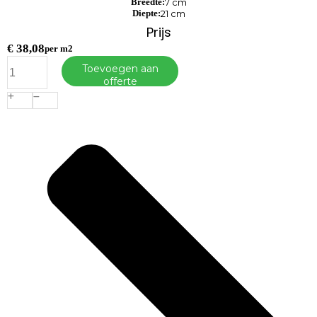
Breedte:
7 cm
Diepte:
21 cm
Prijs
€
38,08
per m2
Strackstone+
Toevoegen aan
Dikformaat
offerte
21x7x8cm
vlak
wijnrood/oker
genuanceerd
aantal