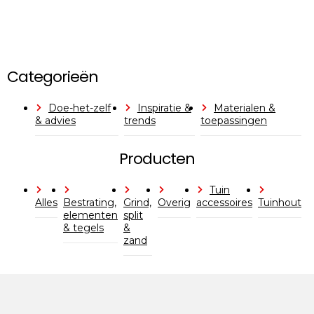
Categorieën
Doe-het-zelf
Inspiratie &
Materialen &
& advies
trends
toepassingen
Producten
Tuin
Alles
Bestrating,
Grind,
Overig
accessoires
Tuinhout
elementen
split
& tegels
&
zand