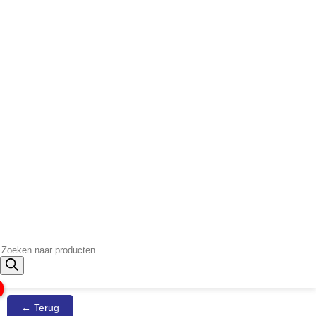
Producten
zoeken
← Terug