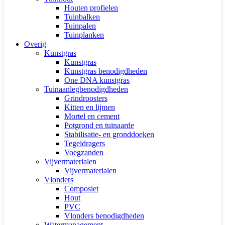
Houten profielen
Tuinbalken
Tuinpalen
Tuinplanken
Overig
Kunstgras
Kunstgras
Kunstgras benodigdheden
One DNA kunstgras
Tuinaanlegbenodigdheden
Grindroosters
Kitten en lijmen
Mortel en cement
Potgrond en tuinaarde
Stabilisatie- en gronddoeken
Tegeldragers
Voegzanden
Vijvermaterialen
Vijvermaterialen
Vlonders
Composiet
Hout
PVC
Vlonders benodigdheden
Watermanagement