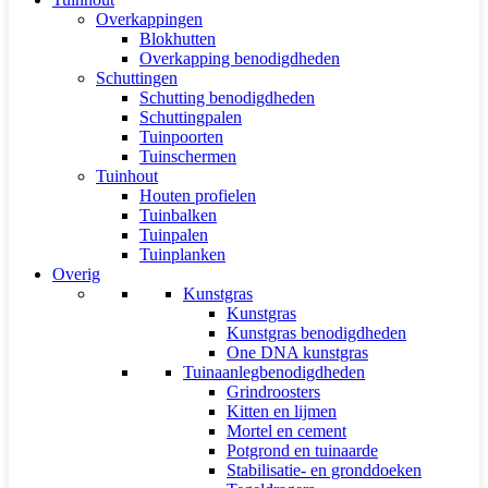
Overkappingen
Blokhutten
Overkapping benodigdheden
Schuttingen
Schutting benodigdheden
Schuttingpalen
Tuinpoorten
Tuinschermen
Tuinhout
Houten profielen
Tuinbalken
Tuinpalen
Tuinplanken
Overig
Kunstgras
Kunstgras
Kunstgras benodigdheden
One DNA kunstgras
Tuinaanlegbenodigdheden
Grindroosters
Kitten en lijmen
Mortel en cement
Potgrond en tuinaarde
Stabilisatie- en gronddoeken