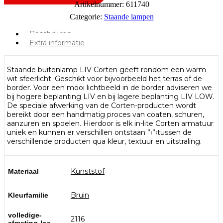
Artikelnummer:
611740
Categorie:
Staande lampen
Beschrijving
Extra informatie
Staande buitenlamp LIV Corten geeft rondom een warm
wit sfeerlicht. Geschikt voor bijvoorbeeld het terras of de
border. Voor een mooi lichtbeeld in de border adviseren we
bij hogere beplanting LIV en bij lagere beplanting LIV LOW.
De speciale afwerking van de Corten-producten wordt
bereikt door een handmatig proces van coaten, schuren,
aanzuren en spoelen. Hierdoor is elk in-lite Corten armatuur
uniek en kunnen er verschillen ontstaan ”‹”‹tussen de
verschillende producten qua kleur, textuur en uitstraling.
Kunststof
Materiaal
Bruin
Kleurfamilie
volledige-
2116
afmeting-los-