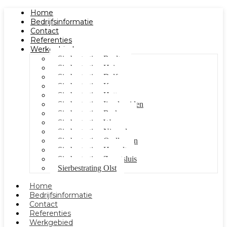
Home
Bedrijfsinformatie
Contact
Referenties
Werkgebied
Sierbestrating Raalte
Sierbestrating Heino
Sierbestrating Dalfsen
Sierbestrating Kampen
Sierbestrating Hattem
Sierbestrating Ijsselmuiden
Sierbestrating Berkum
Sierbestrating Wezep
Sierbestrating Nieuwleusen
Sierbestrating Oudleusen
Sierbestrating Hasselt
Sierbestrating Zwartsluis
Sierbestrating Olst
Home
Bedrijfsinformatie
Contact
Referenties
Werkgebied