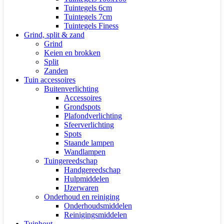
Tuintegels 6cm
Tuintegels 7cm
Tuintegels Finess
Grind, split & zand
Grind
Keien en brokken
Split
Zanden
Tuin accessoires
Buitenverlichting
Accessoires
Grondspots
Plafondverlichting
Sfeerverlichting
Spots
Staande lampen
Wandlampen
Tuingereedschap
Handgereedschap
Hulpmiddelen
IJzerwaren
Onderhoud en reiniging
Onderhoudsmiddelen
Reinigingsmiddelen
Tuinhout