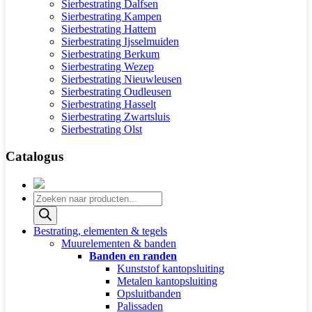
Sierbestrating Dalfsen
Sierbestrating Kampen
Sierbestrating Hattem
Sierbestrating Ijsselmuiden
Sierbestrating Berkum
Sierbestrating Wezep
Sierbestrating Nieuwleusen
Sierbestrating Oudleusen
Sierbestrating Hasselt
Sierbestrating Zwartsluis
Sierbestrating Olst
Catalogus
Producten
zoeken
Bestrating, elementen & tegels
Muurelementen & banden
Banden en randen
Kunststof kantopsluiting
Metalen kantopsluiting
Opsluitbanden
Palissaden