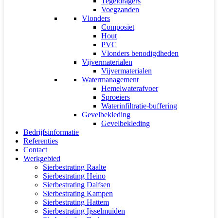
Tegeldragers
Voegzanden
Vlonders
Composiet
Hout
PVC
Vlonders benodigdheden
Vijvermaterialen
Vijvermaterialen
Watermanagement
Hemelwaterafvoer
Sproeiers
Waterinfiltratie-buffering
Gevelbekleding
Gevelbekleding
Bedrijfsinformatie
Referenties
Contact
Werkgebied
Sierbestrating Raalte
Sierbestrating Heino
Sierbestrating Dalfsen
Sierbestrating Kampen
Sierbestrating Hattem
Sierbestrating Ijsselmuiden