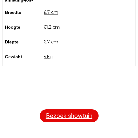
6.7 cm
Breedte
61.2 cm
Hoogte
6.7 cm
Diepte
5 kg
Gewicht
Bezoek onze showtuin
In onze
ontdekt u een uitgebreid
1000m² grote showtuin
assortiment aan sierbestrating, tuintegels en andere
materialen om uw buitenruimte compleet te maken.
Bezoek showtuin