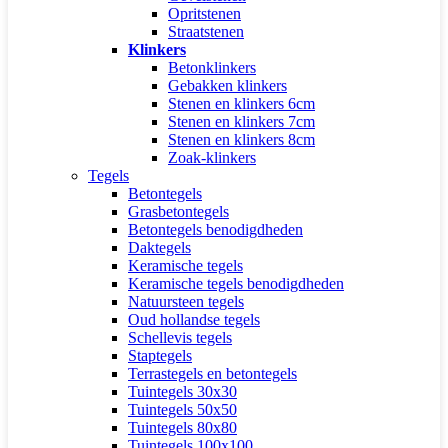
Opritstenen
Straatstenen
Klinkers
Betonklinkers
Gebakken klinkers
Stenen en klinkers 6cm
Stenen en klinkers 7cm
Stenen en klinkers 8cm
Zoak-klinkers
Tegels
Betontegels
Grasbetontegels
Betontegels benodigdheden
Daktegels
Keramische tegels
Keramische tegels benodigdheden
Natuursteen tegels
Oud hollandse tegels
Schellevis tegels
Staptegels
Terrastegels en betontegels
Tuintegels 30x30
Tuintegels 50x50
Tuintegels 80x80
Tuintegels 100x100