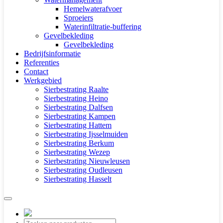
Hemelwaterafvoer
Sproeiers
Waterinfiltratie-buffering
Gevelbekleding
Gevelbekleding
Bedrijfsinformatie
Referenties
Contact
Werkgebied
Sierbestrating Raalte
Sierbestrating Heino
Sierbestrating Dalfsen
Sierbestrating Kampen
Sierbestrating Hattem
Sierbestrating Ijsselmuiden
Sierbestrating Berkum
Sierbestrating Wezep
Sierbestrating Nieuwleusen
Sierbestrating Oudleusen
Sierbestrating Hasselt
Producten