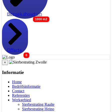
Bezoek showtuin
1000 m2
Offerte
0
×
Informatie
Home
Bedrijfsinformatie
Contact
Referenties
Werkgebied
Sierbestrating Raalte
Sierbestrating Heino