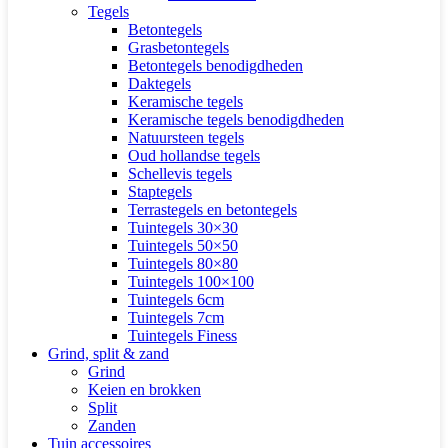
Tegels
Betontegels
Grasbetontegels
Betontegels benodigdheden
Daktegels
Keramische tegels
Keramische tegels benodigdheden
Natuursteen tegels
Oud hollandse tegels
Schellevis tegels
Staptegels
Terrastegels en betontegels
Tuintegels 30×30
Tuintegels 50×50
Tuintegels 80×80
Tuintegels 100×100
Tuintegels 6cm
Tuintegels 7cm
Tuintegels Finess
Grind, split & zand
Grind
Keien en brokken
Split
Zanden
Tuin accessoires