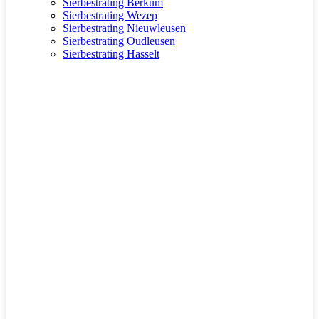
Sierbestrating Berkum
Sierbestrating Wezep
Sierbestrating Nieuwleusen
Sierbestrating Oudleusen
Sierbestrating Hasselt