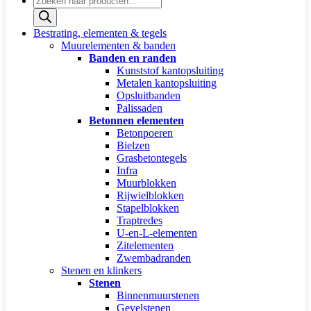
zoeken
Bestrating, elementen & tegels
Muurelementen & banden
Banden en randen
Kunststof kantopsluiting
Metalen kantopsluiting
Opsluitbanden
Palissaden
Betonnen elementen
Betonpoeren
Bielzen
Grasbetontegels
Infra
Muurblokken
Rijwielblokken
Stapelblokken
Traptredes
U-en-L-elementen
Zitelementen
Zwembadranden
Stenen en klinkers
Stenen
Binnenmuurstenen
Gevelstenen