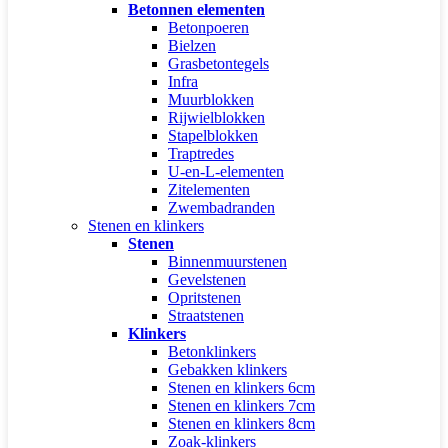
Betonnen elementen
Betonpoeren
Bielzen
Grasbetontegels
Infra
Muurblokken
Rijwielblokken
Stapelblokken
Traptredes
U-en-L-elementen
Zitelementen
Zwembadranden
Stenen en klinkers
Stenen
Binnenmuurstenen
Gevelstenen
Opritstenen
Straatstenen
Klinkers
Betonklinkers
Gebakken klinkers
Stenen en klinkers 6cm
Stenen en klinkers 7cm
Stenen en klinkers 8cm
Zoak-klinkers