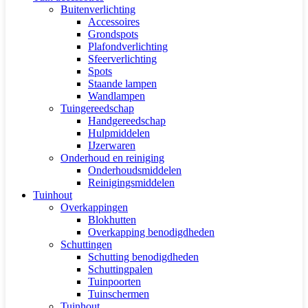
Buitenverlichting
Accessoires
Grondspots
Plafondverlichting
Sfeerverlichting
Spots
Staande lampen
Wandlampen
Tuingereedschap
Handgereedschap
Hulpmiddelen
IJzerwaren
Onderhoud en reiniging
Onderhoudsmiddelen
Reinigingsmiddelen
Tuinhout
Overkappingen
Blokhutten
Overkapping benodigdheden
Schuttingen
Schutting benodigdheden
Schuttingpalen
Tuinpoorten
Tuinschermen
Tuinhout