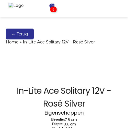
0
← Terug
Home
»
In-Lite Ace Solitary 12V – Rosé Silver
In-Lite Ace Solitary 12V -
Rosé Silver
Eigenschappen
Breedte:
7.8 cm
Diepte:
8.6 cm