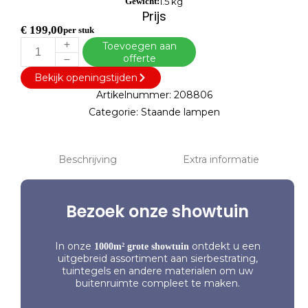
Gewicht:
1.5 kg
Prijs
€
199,00
per stuk
Toevoegen aan
offerte
Bekijk openingstijden
Artikelnummer:
208806
Categorie:
Staande lampen
Beschrijving
Extra informatie
Bezoek onze showtuin
In onze
ontdekt u een
1000m² grote showtuin
uitgebreid assortiment aan sierbestrating,
tuintegels en andere materialen om uw
buitenruimte compleet te maken.