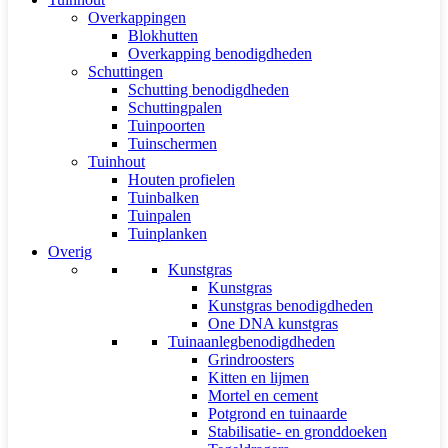
Overkappingen
Blokhutten
Overkapping benodigdheden
Schuttingen
Schutting benodigdheden
Schuttingpalen
Tuinpoorten
Tuinschermen
Tuinhout
Houten profielen
Tuinbalken
Tuinpalen
Tuinplanken
Overig
Kunstgras
Kunstgras
Kunstgras benodigdheden
One DNA kunstgras
Tuinaanlegbenodigdheden
Grindroosters
Kitten en lijmen
Mortel en cement
Potgrond en tuinaarde
Stabilisatie- en gronddoeken