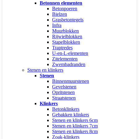
Betonnen elementen
Betonpoeren
Bielzen
Grasbetontegels
Infra
Muurblokken
Rijwielblokken
Stapelblokken
Traptredes
U-en-L-elementen
Zitelementen
Zwembadranden
Stenen en klinkers
Stenen
Binnenmuurstenen
Gevelstenen
Opritstenen
Straatstenen
Klinkers
Betonklinkers
Gebakken klinkers
Stenen en klinkers 6cm
Stenen en klinkers 7cm
Stenen en klinkers 8cm
Zoak-klinkers