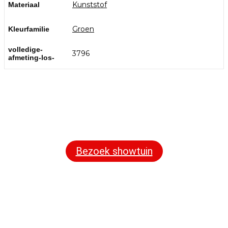
Kunststof
Materiaal
Groen
Kleurfamilie
volledige-
3796
afmeting-los-
Bezoek onze showtuin
In onze
ontdekt u een uitgebreid
1000m² grote showtuin
assortiment aan sierbestrating, tuintegels en andere
materialen om uw buitenruimte compleet te maken.
Bezoek showtuin