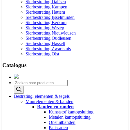
Sierbestrating Dalfsen
Sierbestrating Kampen
Sierbestrating Hattem
Sierbestrating Ijsselmuiden
Sierbestrating Berkum
Sierbestrating Wezep
Sierbestrating Nieuwleusen
Sierbestrating Oudleusen
Sierbestrating Hasselt
Sierbestrating Zwartsluis
Sierbestrating Olst
Catalogus
Producten
zoeken
Bestrating, elementen & tegels
Muurelementen & banden
Banden en randen
Kunststof kantopsluiting
Metalen kantopsluiting
Opsluitbanden
Palissaden