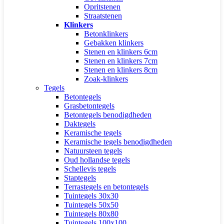
Opritstenen
Straatstenen
Klinkers
Betonklinkers
Gebakken klinkers
Stenen en klinkers 6cm
Stenen en klinkers 7cm
Stenen en klinkers 8cm
Zoak-klinkers
Tegels
Betontegels
Grasbetontegels
Betontegels benodigdheden
Daktegels
Keramische tegels
Keramische tegels benodigdheden
Natuursteen tegels
Oud hollandse tegels
Schellevis tegels
Staptegels
Terrastegels en betontegels
Tuintegels 30x30
Tuintegels 50x50
Tuintegels 80x80
Tuintegels 100x100