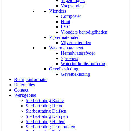
Tegeldragers
Voegzanden
Vlonders
Composiet
Hout
PVC
Vlonders benodigdheden
Vijvermaterialen
Vijvermaterialen
Watermanagement
Hemelwaterafvoer
Sproeiers
Waterinfiltratie-buffering
Gevelbekleding
Gevelbekleding
Bedrijfsinformatie
Referenties
Contact
Werkgebied
Sierbestrating Raalte
Sierbestrating Heino
Sierbestrating Dalfsen
Sierbestrating Kampen
Sierbestrating Hattem
Sierbestrating Ijsselmuiden