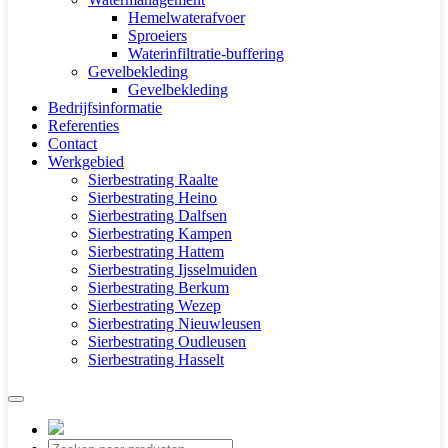
Hemelwaterafvoer
Sproeiers
Waterinfiltratie-buffering
Gevelbekleding
Gevelbekleding
Bedrijfsinformatie
Referenties
Contact
Werkgebied
Sierbestrating Raalte
Sierbestrating Heino
Sierbestrating Dalfsen
Sierbestrating Kampen
Sierbestrating Hattem
Sierbestrating Ijsselmuiden
Sierbestrating Berkum
Sierbestrating Wezep
Sierbestrating Nieuwleusen
Sierbestrating Oudleusen
Sierbestrating Hasselt
Producten