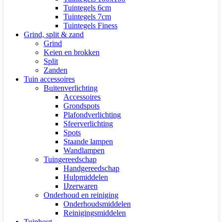
Tuintegels 6cm
Tuintegels 7cm
Tuintegels Finess
Grind, split & zand
Grind
Keien en brokken
Split
Zanden
Tuin accessoires
Buitenverlichting
Accessoires
Grondspots
Plafondverlichting
Sfeerverlichting
Spots
Staande lampen
Wandlampen
Tuingereedschap
Handgereedschap
Hulpmiddelen
IJzerwaren
Onderhoud en reiniging
Onderhoudsmiddelen
Reinigingsmiddelen
Tuinhout