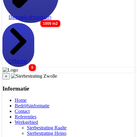
Bezoek showtuin
1000 m2
Offerte
0
×
Informatie
Home
Bedrijfsinformatie
Contact
Referenties
Werkgebied
Sierbestrating Raalte
Sierbestrating Heino