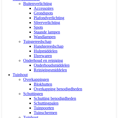
Buitenverlichting
Accessoires
Grondspots
Plafondverlichting
Sfeerverlichting
Spots
Staande lampen
Wandlampen
Tuingereedschap
Handgereedschap
Hulpmiddelen
IJzerwaren
Onderhoud en reiniging
Onderhoudsmiddelen
Reinigingsmiddelen
Tuinhout
Overkappingen
Blokhutten
Overkapping benodigdheden
Schuttingen
Schutting benodigdheden
Schuttingpalen
Tuinpoorten
Tuinschermen
Tuinhout