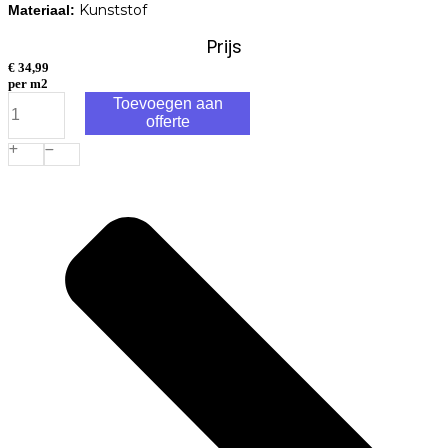
Kunststof
Materiaal:
Prijs
€
34,99
per m2
Visiegrass
Toevoegen aan
Wembley
offerte
40mm
4mtr
p/m1
aantal