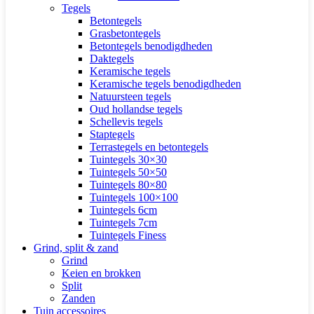
Tegels
Betontegels
Grasbetontegels
Betontegels benodigdheden
Daktegels
Keramische tegels
Keramische tegels benodigdheden
Natuursteen tegels
Oud hollandse tegels
Schellevis tegels
Staptegels
Terrastegels en betontegels
Tuintegels 30×30
Tuintegels 50×50
Tuintegels 80×80
Tuintegels 100×100
Tuintegels 6cm
Tuintegels 7cm
Tuintegels Finess
Grind, split & zand
Grind
Keien en brokken
Split
Zanden
Tuin accessoires