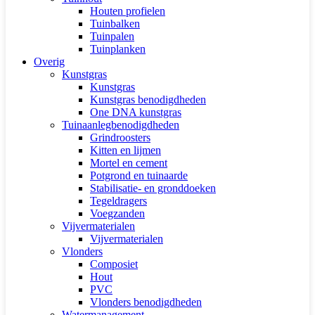
Houten profielen
Tuinbalken
Tuinpalen
Tuinplanken
Overig
Kunstgras
Kunstgras
Kunstgras benodigdheden
One DNA kunstgras
Tuinaanlegbenodigdheden
Grindroosters
Kitten en lijmen
Mortel en cement
Potgrond en tuinaarde
Stabilisatie- en gronddoeken
Tegeldragers
Voegzanden
Vijvermaterialen
Vijvermaterialen
Vlonders
Composiet
Hout
PVC
Vlonders benodigdheden
Watermanagement