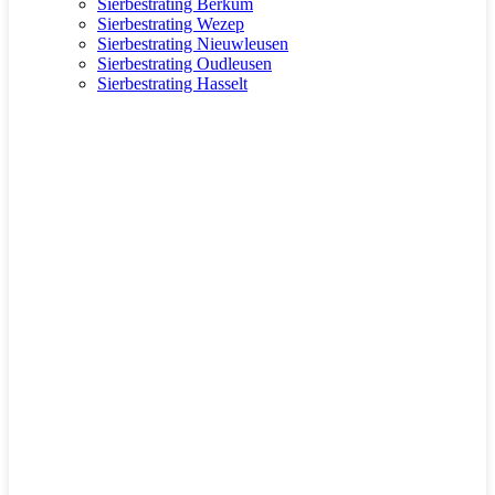
Sierbestrating Berkum
Sierbestrating Wezep
Sierbestrating Nieuwleusen
Sierbestrating Oudleusen
Sierbestrating Hasselt