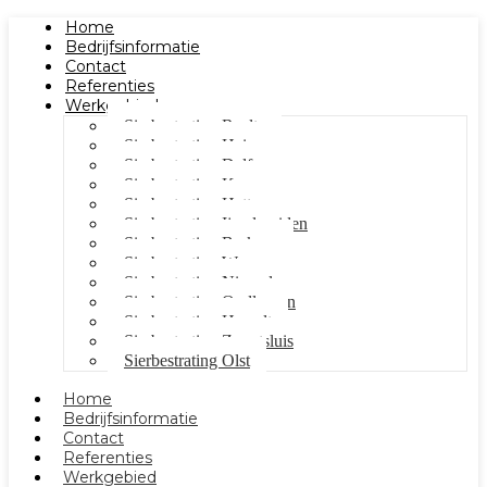
Home
Bedrijfsinformatie
Contact
Referenties
Werkgebied
Sierbestrating Raalte
Sierbestrating Heino
Sierbestrating Dalfsen
Sierbestrating Kampen
Sierbestrating Hattem
Sierbestrating Ijsselmuiden
Sierbestrating Berkum
Sierbestrating Wezep
Sierbestrating Nieuwleusen
Sierbestrating Oudleusen
Sierbestrating Hasselt
Sierbestrating Zwartsluis
Sierbestrating Olst
Home
Bedrijfsinformatie
Contact
Referenties
Werkgebied