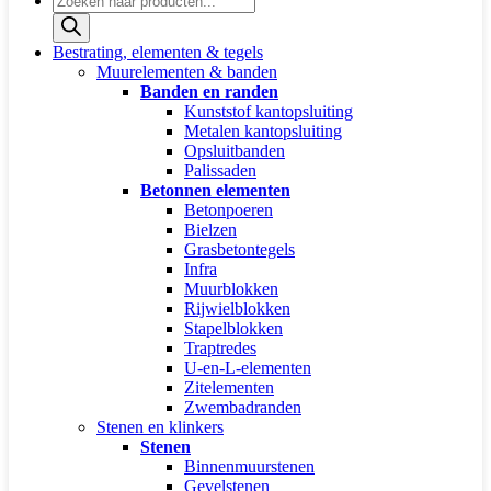
zoeken
Bestrating, elementen & tegels
Muurelementen & banden
Banden en randen
Kunststof kantopsluiting
Metalen kantopsluiting
Opsluitbanden
Palissaden
Betonnen elementen
Betonpoeren
Bielzen
Grasbetontegels
Infra
Muurblokken
Rijwielblokken
Stapelblokken
Traptredes
U-en-L-elementen
Zitelementen
Zwembadranden
Stenen en klinkers
Stenen
Binnenmuurstenen
Gevelstenen