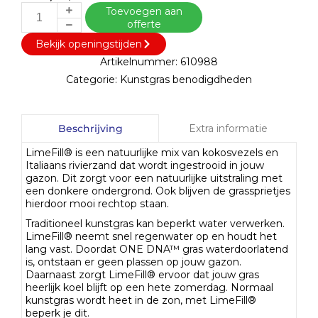
Toevoegen aan
offerte
Bekijk openingstijden
Artikelnummer:
610988
Categorie:
Kunstgras benodigdheden
Extra informatie
Beschrijving
LimeFill® is een natuurlijke mix van kokosvezels en
Italiaans rivierzand dat wordt ingestrooid in jouw
gazon. Dit zorgt voor een natuurlijke uitstraling met
een donkere ondergrond. Ook blijven de grassprietjes
hierdoor mooi rechtop staan.
Traditioneel kunstgras kan beperkt water verwerken.
LimeFill® neemt snel regenwater op en houdt het
lang vast. Doordat ONE DNA™ gras waterdoorlatend
is, ontstaan er geen plassen op jouw gazon.
Daarnaast zorgt LimeFill® ervoor dat jouw gras
heerlijk koel blijft op een hete zomerdag. Normaal
kunstgras wordt heet in de zon, met LimeFill®
beperk je dit.