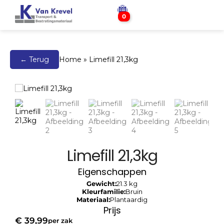
0
← Terug
Home
»
Limefill 21,3kg
Limefill 21,3kg
Eigenschappen
Gewicht:
21.3 kg
Kleurfamilie:
Bruin
Materiaal:
Plantaardig
Prijs
€
39,99
per zak