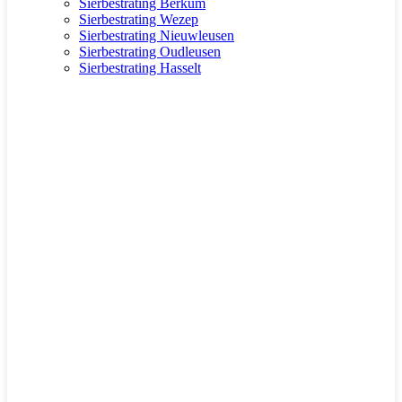
Sierbestrating Berkum
Sierbestrating Wezep
Sierbestrating Nieuwleusen
Sierbestrating Oudleusen
Sierbestrating Hasselt