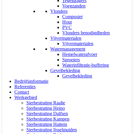
Tegeldragers
Voegzanden
Vlonders
Composiet
Hout
PVC
Vlonders benodigdheden
Vijvermaterialen
Vijvermaterialen
Watermanagement
Hemelwaterafvoer
Sproeiers
Waterinfiltratie-buffering
Gevelbekleding
Gevelbekleding
Bedrijfsinformatie
Referenties
Contact
Werkgebied
Sierbestrating Raalte
Sierbestrating Heino
Sierbestrating Dalfsen
Sierbestrating Kampen
Sierbestrating Hattem
Sierbestrating Ijsselmuiden