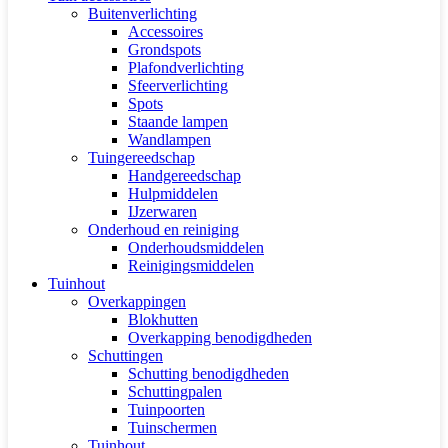
Buitenverlichting
Accessoires
Grondspots
Plafondverlichting
Sfeerverlichting
Spots
Staande lampen
Wandlampen
Tuingereedschap
Handgereedschap
Hulpmiddelen
IJzerwaren
Onderhoud en reiniging
Onderhoudsmiddelen
Reinigingsmiddelen
Tuinhout
Overkappingen
Blokhutten
Overkapping benodigdheden
Schuttingen
Schutting benodigdheden
Schuttingpalen
Tuinpoorten
Tuinschermen
Tuinhout