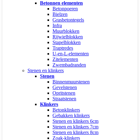
Betonnen elementen
Betonpoeren
Bielzen
Grasbetontegels
Infra
Muurblokken
Rijwielblokken
Stapelblokken
Traptredes
U-en-L-elementen
Zitelementen
Zwembadranden
Stenen en klinkers
Stenen
Binnenmuurstenen
Gevelstenen
Opritstenen
Straatstenen
Klinkers
Betonklinkers
Gebakken klinkers
Stenen en klinkers 6cm
Stenen en klinkers 7cm
Stenen en klinkers 8cm
Zoak-klinkers