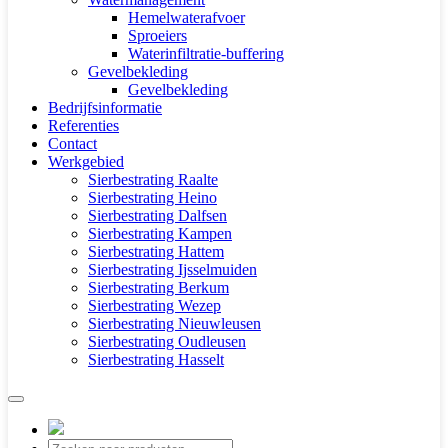
Hemelwaterafvoer
Sproeiers
Waterinfiltratie-buffering
Gevelbekleding
Gevelbekleding
Bedrijfsinformatie
Referenties
Contact
Werkgebied
Sierbestrating Raalte
Sierbestrating Heino
Sierbestrating Dalfsen
Sierbestrating Kampen
Sierbestrating Hattem
Sierbestrating Ijsselmuiden
Sierbestrating Berkum
Sierbestrating Wezep
Sierbestrating Nieuwleusen
Sierbestrating Oudleusen
Sierbestrating Hasselt
Producten