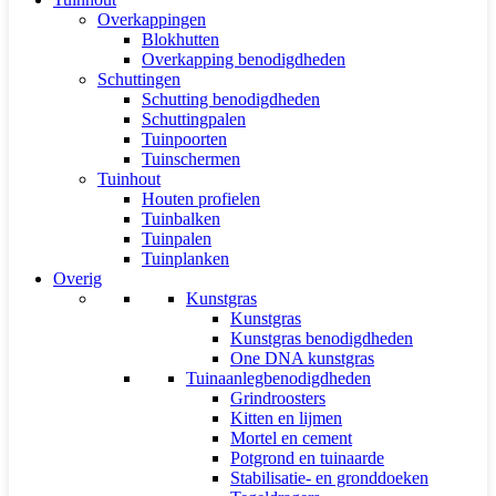
Overkappingen
Blokhutten
Overkapping benodigdheden
Schuttingen
Schutting benodigdheden
Schuttingpalen
Tuinpoorten
Tuinschermen
Tuinhout
Houten profielen
Tuinbalken
Tuinpalen
Tuinplanken
Overig
Kunstgras
Kunstgras
Kunstgras benodigdheden
One DNA kunstgras
Tuinaanlegbenodigdheden
Grindroosters
Kitten en lijmen
Mortel en cement
Potgrond en tuinaarde
Stabilisatie- en gronddoeken