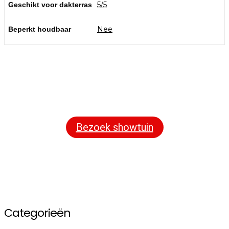
5/5
Geschikt voor dakterras
Nee
Beperkt houdbaar
Bezoek onze showtuin
In onze
ontdekt u een uitgebreid
1000m² grote showtuin
assortiment aan sierbestrating, tuintegels en andere
materialen om uw buitenruimte compleet te maken.
Bezoek showtuin
Categorieën