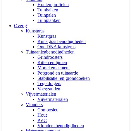
Houten profielen
Tuinbalken
Tuinpalen
Tuinplanken
Overig
Kunstgras
Kunstgras
Kunstgras benodigdheden
One DNA kunstgras
Tuinaanlegbenodigdheden
Grindroosters
Kitten en lijmen
Mortel en cement
Potgrond en tuinaarde
Stabilisatie- en gronddoeken
Tegeldragers
Voegzanden
Vijvermaterialen
Vijvermaterialen
Vlonders
Composiet
Hout
PVC
Vlonders benodigdheden
Watermanagement