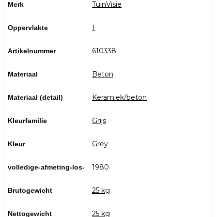
TuinVisie
Merk
1
Oppervlakte
610338
Artikelnummer
Beton
Materiaal
Keramiek/beton
Materiaal (detail)
Grijs
Kleurfamilie
Grey
Kleur
1980
volledige-afmeting-los-
25 kg
Brutogewicht
25 kg
Nettogewicht