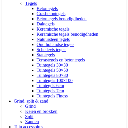
Tegels
Betontegels
Grasbetontegels
Betontegels benodigdheden
Daktegels
Keramische tegels
Keramische tegels benodigdheden
Natuursteen tegels
Oud hollandse tegels
Schellevis tegels
Staptegels
Terrastegels en betontegels
Tuintegels 30×30
Tuintegels 50×50
Tuintegels 80×80
Tuintegels 100×100
Tuintegels 6cm
Tuintegels 7cm
Tuintegels Finess
Grind, split & zand
Grind
Keien en brokken
Split
Zanden
Tuin accessoires