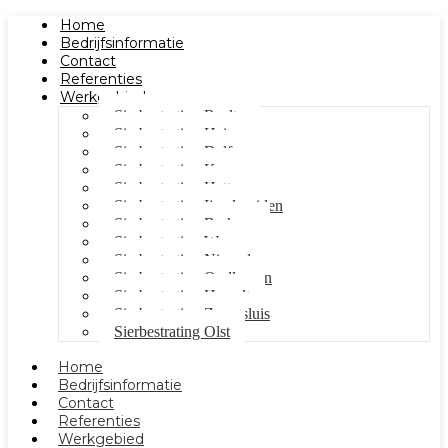
Home
Bedrijfsinformatie
Contact
Referenties
Werkgebied
Sierbestrating Raalte
Sierbestrating Heino
Sierbestrating Dalfsen
Sierbestrating Kampen
Sierbestrating Hattem
Sierbestrating Ijsselmuiden
Sierbestrating Berkum
Sierbestrating Wezep
Sierbestrating Nieuwleusen
Sierbestrating Oudleusen
Sierbestrating Hasselt
Sierbestrating Zwartsluis
Sierbestrating Olst
Home
Bedrijfsinformatie
Contact
Referenties
Werkgebied