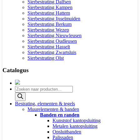
Sierbestrating Dalfsen
Sierbestrating Kampen
Sierbestrating Hattem
Sierbestrating Ijsselmuiden
Sierbestrating Berkum
Sierbestrating Wezep
Sierbestrating Nieuwleusen
Sierbestrating Oudleusen
Sierbestrating Hasselt
Sierbestrating Zwartsluis
Sierbestrating Olst
Catalogus
Producten
zoeken
Bestrating, elementen & tegels
Muurelementen & banden
Banden en randen
Kunststof kantopsluiting
Metalen kantopsluiting
Opsluitbanden
Palissaden