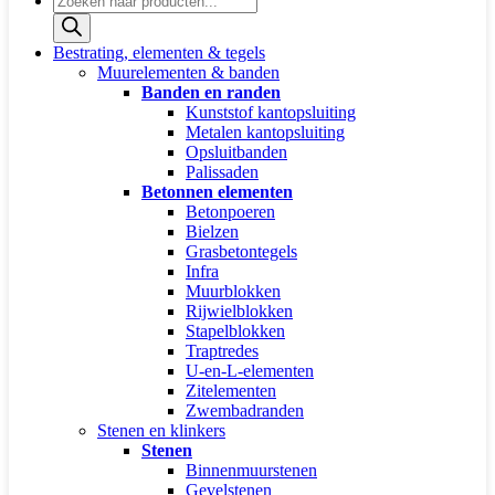
zoeken
Bestrating, elementen & tegels
Muurelementen & banden
Banden en randen
Kunststof kantopsluiting
Metalen kantopsluiting
Opsluitbanden
Palissaden
Betonnen elementen
Betonpoeren
Bielzen
Grasbetontegels
Infra
Muurblokken
Rijwielblokken
Stapelblokken
Traptredes
U-en-L-elementen
Zitelementen
Zwembadranden
Stenen en klinkers
Stenen
Binnenmuurstenen
Gevelstenen