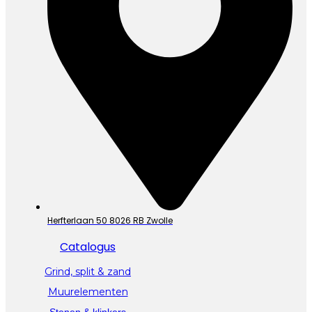
Herfterlaan 50 8026 RB Zwolle
Catalogus
Grind, split & zand
Muurelementen
Stenen & klinkers