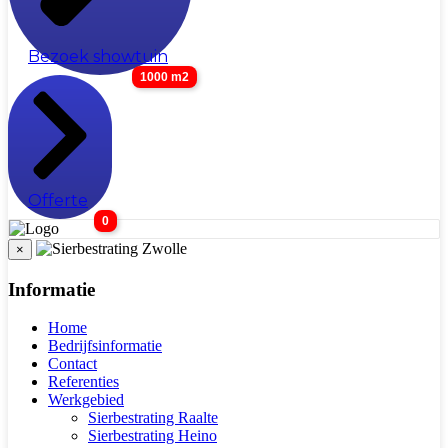
Bezoek showtuin
1000 m2
Offerte
0
×
Informatie
Home
Bedrijfsinformatie
Contact
Referenties
Werkgebied
Sierbestrating Raalte
Sierbestrating Heino