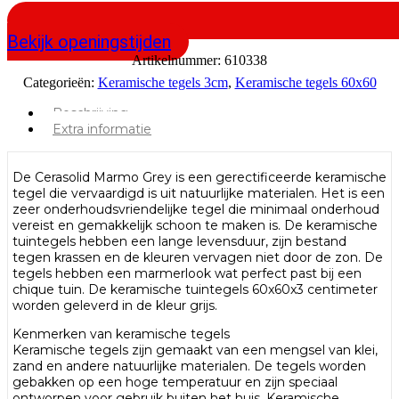
Bekijk openingstijden
Artikelnummer:
610338
Categorieën:
Keramische tegels 3cm
,
Keramische tegels 60x60
Beschrijving
Extra informatie
De Cerasolid Marmo Grey is een gerectificeerde keramische
tegel die vervaardigd is uit natuurlijke materialen. Het is een
zeer onderhoudsvriendelijke tegel die minimaal onderhoud
vereist en gemakkelijk schoon te maken is. De keramische
tuintegels hebben een lange levensduur, zijn bestand
tegen krassen en de kleuren vervagen niet door de zon. De
tegels hebben een marmerlook wat perfect past bij een
chique tuin. De keramische tuintegels 60x60x3 centimeter
worden geleverd in de kleur grijs.
Kenmerken van keramische tegels
Keramische tegels zijn gemaakt van een mengsel van klei,
zand en andere natuurlijke materialen. De tegels worden
gebakken op een hoge temperatuur en zijn speciaal
ontworpen voor gebruik buiten het huis. Keramische