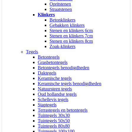
Opritstenen
Straatstenen
Klinkers
Betonklinkers
Gebakken klinkers
Stenen en klinkers 6cm
Stenen en klinkers 7cm
Stenen en klinkers 8cm
Zoak-klinkers
Tegels
Betontegels
Grasbetontegels
Betontegels benodigdheden
Daktegels
Keramische tegels
Keramische tegels benodigdheden
Natuursteen tegels
Oud hollandse tegels
Schellevis tegels
Staptegels
Terrastegels en betontegels
Tuintegels 30x30
Tuintegels 50x50
Tuintegels 80x80
Tuintegels 100x100