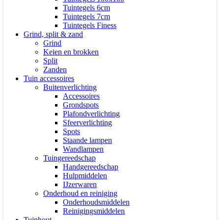
Tuintegels 6cm
Tuintegels 7cm
Tuintegels Finess
Grind, split & zand
Grind
Keien en brokken
Split
Zanden
Tuin accessoires
Buitenverlichting
Accessoires
Grondspots
Plafondverlichting
Sfeerverlichting
Spots
Staande lampen
Wandlampen
Tuingereedschap
Handgereedschap
Hulpmiddelen
IJzerwaren
Onderhoud en reiniging
Onderhoudsmiddelen
Reinigingsmiddelen
Tuinhout