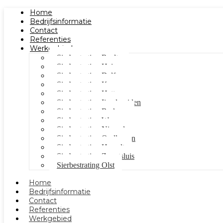
Home
Bedrijfsinformatie
Contact
Referenties
Werkgebied
Sierbestrating Raalte
Sierbestrating Heino
Sierbestrating Dalfsen
Sierbestrating Kampen
Sierbestrating Hattem
Sierbestrating Ijsselmuiden
Sierbestrating Berkum
Sierbestrating Wezep
Sierbestrating Nieuwleusen
Sierbestrating Oudleusen
Sierbestrating Hasselt
Sierbestrating Zwartsluis
Sierbestrating Olst
Home
Bedrijfsinformatie
Contact
Referenties
Werkgebied