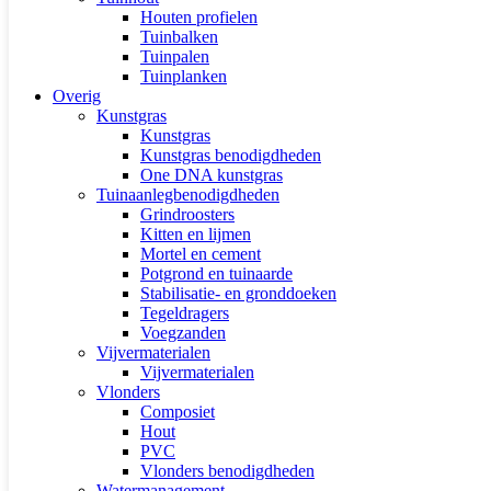
Houten profielen
Tuinbalken
Tuinpalen
Tuinplanken
Overig
Kunstgras
Kunstgras
Kunstgras benodigdheden
One DNA kunstgras
Tuinaanlegbenodigdheden
Grindroosters
Kitten en lijmen
Mortel en cement
Potgrond en tuinaarde
Stabilisatie- en gronddoeken
Tegeldragers
Voegzanden
Vijvermaterialen
Vijvermaterialen
Vlonders
Composiet
Hout
PVC
Vlonders benodigdheden
Watermanagement