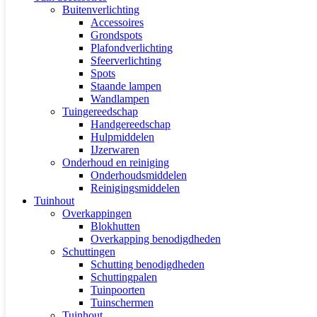
Buitenverlichting
Accessoires
Grondspots
Plafondverlichting
Sfeerverlichting
Spots
Staande lampen
Wandlampen
Tuingereedschap
Handgereedschap
Hulpmiddelen
IJzerwaren
Onderhoud en reiniging
Onderhoudsmiddelen
Reinigingsmiddelen
Tuinhout
Overkappingen
Blokhutten
Overkapping benodigdheden
Schuttingen
Schutting benodigdheden
Schuttingpalen
Tuinpoorten
Tuinschermen
Tuinhout