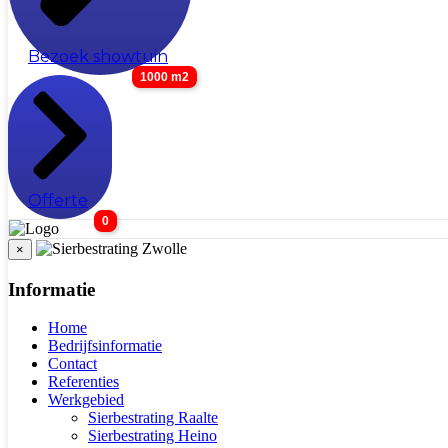
Bezoek showtuin
1000 m2
Offerte
0
×
Informatie
Home
Bedrijfsinformatie
Contact
Referenties
Werkgebied
Sierbestrating Raalte
Sierbestrating Heino