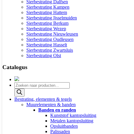
Sierbestrating Dalfsen
Sierbestrating Kampen
Sierbestrating Hattem
Sierbestrating Ijsselmuiden
Sierbestrating Berkum
Sierbestrating Wezep
Sierbestrating Nieuwleusen
Sierbestrating Oudleusen
Sierbestrating Hasselt
Sierbestrating Zwartsluis
Sierbestrating Olst
Catalogus
Producten
zoeken
Bestrating, elementen & tegels
Muurelementen & banden
Banden en randen
Kunststof kantopsluiting
Metalen kantopsluiting
Opsluitbanden
Palissaden