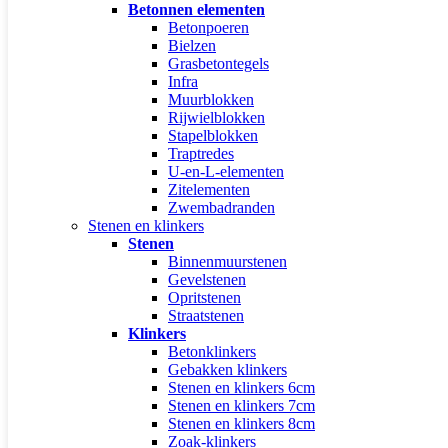
Betonnen elementen
Betonpoeren
Bielzen
Grasbetontegels
Infra
Muurblokken
Rijwielblokken
Stapelblokken
Traptredes
U-en-L-elementen
Zitelementen
Zwembadranden
Stenen en klinkers
Stenen
Binnenmuurstenen
Gevelstenen
Opritstenen
Straatstenen
Klinkers
Betonklinkers
Gebakken klinkers
Stenen en klinkers 6cm
Stenen en klinkers 7cm
Stenen en klinkers 8cm
Zoak-klinkers