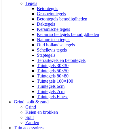
Tegels
Betontegels
Grasbetontegels
Betontegels benodigdheden
Daktegels
Keramische tegels
Keramische tegels benodigdheden
Natuursteen tegels
Oud hollandse tegels
Schellevis tegels
Staptegels
Terrastegels en betontegels
Tuintegels 30×30
Tuintegels 50×50
Tuintegels 80×80
Tuintegels 100×100
Tuintegels 6cm
Tuintegels 7cm
Tuintegels Finess
Grind, split & zand
Grind
Keien en brokken
Split
Zanden
Tuin accessoires