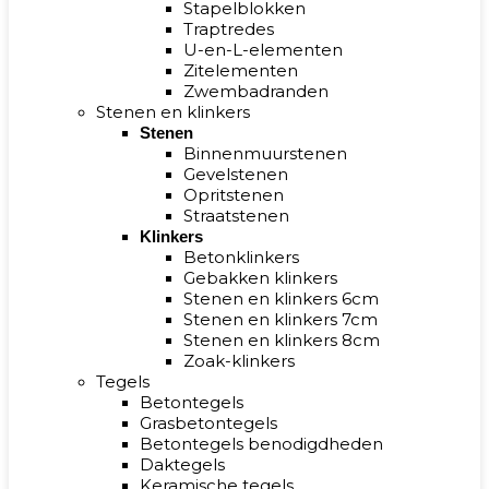
Stapelblokken
Traptredes
U-en-L-elementen
Zitelementen
Zwembadranden
Stenen en klinkers
Stenen
Binnenmuurstenen
Gevelstenen
Opritstenen
Straatstenen
Klinkers
Betonklinkers
Gebakken klinkers
Stenen en klinkers 6cm
Stenen en klinkers 7cm
Stenen en klinkers 8cm
Zoak-klinkers
Tegels
Betontegels
Grasbetontegels
Betontegels benodigdheden
Daktegels
Keramische tegels