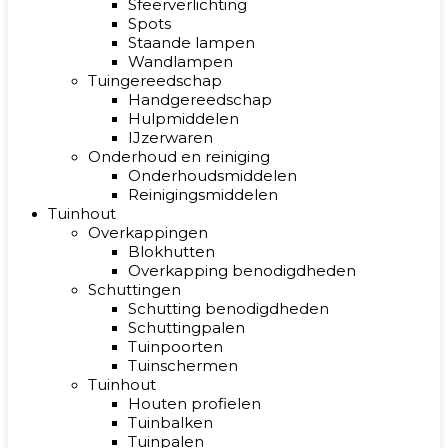
Sfeerverlichting
Spots
Staande lampen
Wandlampen
Tuingereedschap
Handgereedschap
Hulpmiddelen
IJzerwaren
Onderhoud en reiniging
Onderhoudsmiddelen
Reinigingsmiddelen
Tuinhout
Overkappingen
Blokhutten
Overkapping benodigdheden
Schuttingen
Schutting benodigdheden
Schuttingpalen
Tuinpoorten
Tuinschermen
Tuinhout
Houten profielen
Tuinbalken
Tuinpalen