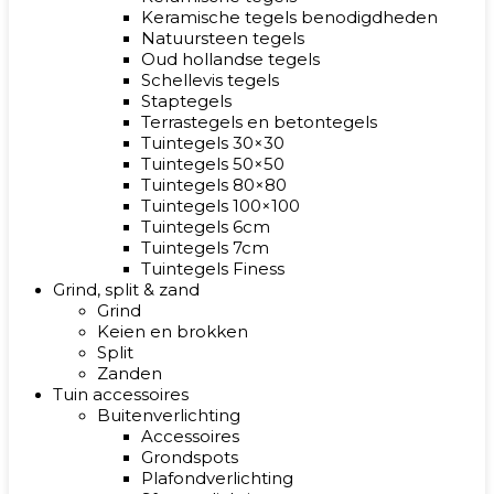
Keramische tegels benodigdheden
Natuursteen tegels
Oud hollandse tegels
Schellevis tegels
Staptegels
Terrastegels en betontegels
Tuintegels 30×30
Tuintegels 50×50
Tuintegels 80×80
Tuintegels 100×100
Tuintegels 6cm
Tuintegels 7cm
Tuintegels Finess
Grind, split & zand
Grind
Keien en brokken
Split
Zanden
Tuin accessoires
Buitenverlichting
Accessoires
Grondspots
Plafondverlichting