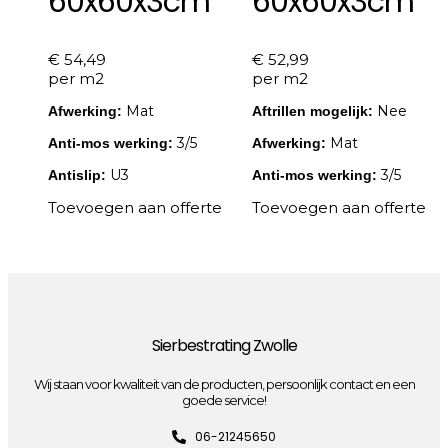
60x60x3cm
60x60x3cm
€
54,49
€
52,99
per m2
per m2
Mat
Nee
Afwerking:
Aftrillen mogelijk:
3/5
Mat
Anti-mos werking:
Afwerking:
U3
3/5
Antislip:
Anti-mos werking:
Toevoegen aan offerte
Toevoegen aan offerte
Sierbestrating Zwolle
Wij staan voor kwaliteit van de producten, persoonlijk contact en een
goede service!
06-21245650