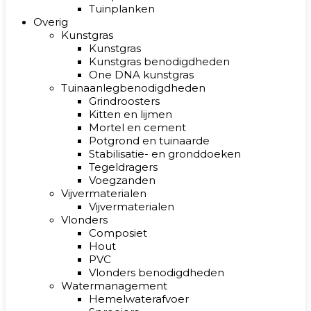
Tuinplanken
Overig
Kunstgras
Kunstgras
Kunstgras benodigdheden
One DNA kunstgras
Tuinaanlegbenodigdheden
Grindroosters
Kitten en lijmen
Mortel en cement
Potgrond en tuinaarde
Stabilisatie- en gronddoeken
Tegeldragers
Voegzanden
Vijvermaterialen
Vijvermaterialen
Vlonders
Composiet
Hout
PVC
Vlonders benodigdheden
Watermanagement
Hemelwaterafvoer