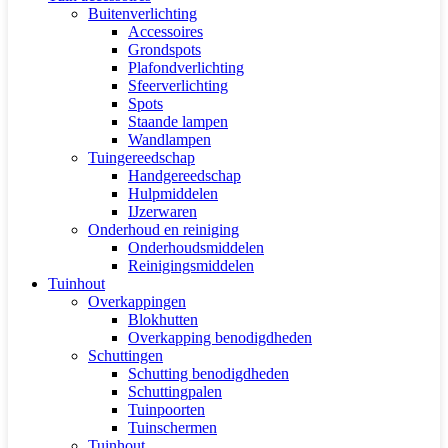
Buitenverlichting
Accessoires
Grondspots
Plafondverlichting
Sfeerverlichting
Spots
Staande lampen
Wandlampen
Tuingereedschap
Handgereedschap
Hulpmiddelen
IJzerwaren
Onderhoud en reiniging
Onderhoudsmiddelen
Reinigingsmiddelen
Tuinhout
Overkappingen
Blokhutten
Overkapping benodigdheden
Schuttingen
Schutting benodigdheden
Schuttingpalen
Tuinpoorten
Tuinschermen
Tuinhout