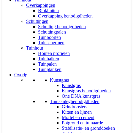
Overkappingen
Blokhutten
Overkapping benodigdheden
Schuttingen
Schutting benodigdheden
Schuttingpalen
Tuinpoorten
Tuinschermen
Tuinhout
Houten profielen
Tuinbalken
Tuinpalen
Tuinplanken
Overig
Kunstgras
Kunstgras
Kunstgras benodigdheden
One DNA kunstgras
Tuinaanlegbenodigdheden
Grindroosters
Kitten en lijmen
Mortel en cement
Potgrond en tuinaarde
Stabilisatie- en gronddoeken