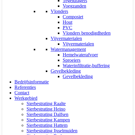
Tegeldragers
Voegzanden
Vlonders
Composiet
Hout
PVC
Vlonders benodigdheden
Vijvermaterialen
Vijvermaterialen
Watermanagement
Hemelwaterafvoer
Sproeiers
Waterinfiltratie-buffering
Gevelbekleding
Gevelbekleding
Bedrijfsinformatie
Referenties
Contact
Werkgebied
Sierbestrating Raalte
Sierbestrating Heino
Sierbestrating Dalfsen
Sierbestrating Kampen
Sierbestrating Hattem
Sierbestrating Ijsselmuiden