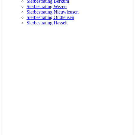
Sierbestrating Berkum
Sierbestrating Wezep
Sierbestrating Nieuwleusen
Sierbestrating Oudleusen
Sierbestrating Hasselt