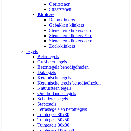
Opritstenen
Straatstenen
Klinkers
Betonklinkers
Gebakken klinkers
Stenen en klinkers 6cm
Stenen en klinkers 7cm
Stenen en klinkers 8cm
Zoak-klinkers
Tegels
Betontegels
Grasbetontegels
Betontegels benodigdheden
Daktegels
Keramische tegels
Keramische tegels benodigdheden
Natuursteen tegels
Oud hollandse tegels
Schellevis tegels
Staptegels
Terrastegels en betontegels
Tuintegels 30x30
Tuintegels 50x50
Tuintegels 80x80
Tuintegels 100x100