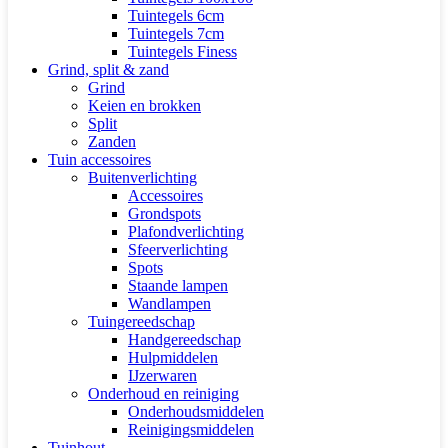
Tuintegels 6cm
Tuintegels 7cm
Tuintegels Finess
Grind, split & zand
Grind
Keien en brokken
Split
Zanden
Tuin accessoires
Buitenverlichting
Accessoires
Grondspots
Plafondverlichting
Sfeerverlichting
Spots
Staande lampen
Wandlampen
Tuingereedschap
Handgereedschap
Hulpmiddelen
IJzerwaren
Onderhoud en reiniging
Onderhoudsmiddelen
Reinigingsmiddelen
Tuinhout