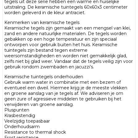
tegels uit deze serie hebben een warme en huiselijke
uitstraling. De keramische tuintegels 60x60x3 centimeter
worden geleverd in de kleur antraciet.
Kenmerken van keramische tegels
Keramische tegels zijn gemaakt van een mengsel van klei,
zand en andere natuurlijke materialen. De tegels worden
gebakken op een hoge temperatuur en zijn speciaal
ontworpen voor gebruik buiten het huis. Keramische
tuintegels zijn bestand tegen extreme
weersomstandigheden en worden niet gemakkelijk glad,
zelfs niet bij glad weer. Vandaar dat de tegels veilig zijn voor
gebruik rondom zwembaden en jacuzzi’s.
Keramische tuintegels onderhouden
Gebruik warm water in combinatie met een bezem of
eventueel een dweil. Hiermee krijg je de meeste vlekken
en groene aanslag van je tegels af. We adviseren je om
geen zure of agressieve middelen te gebruiken bij het
verwijderen van groene aanslag.
Pluspunten
Krasbestendig
Veelzijdig toepasbaar
Onderhoudsarm
Resistance to thermal shock
Frost resistance