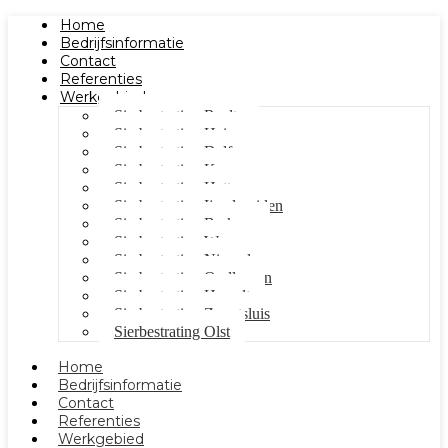
Home
Bedrijfsinformatie
Contact
Referenties
Werkgebied
Sierbestrating Raalte
Sierbestrating Heino
Sierbestrating Dalfsen
Sierbestrating Kampen
Sierbestrating Hattem
Sierbestrating Ijsselmuiden
Sierbestrating Berkum
Sierbestrating Wezep
Sierbestrating Nieuwleusen
Sierbestrating Oudleusen
Sierbestrating Hasselt
Sierbestrating Zwartsluis
Sierbestrating Olst
Home
Bedrijfsinformatie
Contact
Referenties
Werkgebied