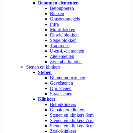
Betonnen elementen
Betonpoeren
Bielzen
Grasbetontegels
Infra
Muurblokken
Rijwielblokken
Stapelblokken
Traptredes
U-en-L-elementen
Zitelementen
Zwembadranden
Stenen en klinkers
Stenen
Binnenmuurstenen
Gevelstenen
Opritstenen
Straatstenen
Klinkers
Betonklinkers
Gebakken klinkers
Stenen en klinkers 6cm
Stenen en klinkers 7cm
Stenen en klinkers 8cm
Zoak-klinkers