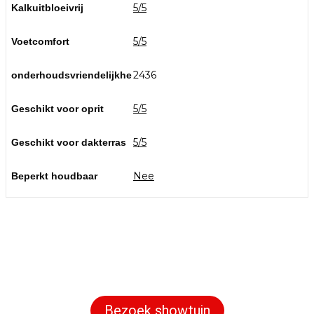
5/5
Kalkuitbloeivrij
5/5
Voetcomfort
2436
onderhoudsvriendelijkhe
5/5
Geschikt voor oprit
5/5
Geschikt voor dakterras
Nee
Beperkt houdbaar
Bezoek onze showtuin
In onze
ontdekt u een uitgebreid
1000m² grote showtuin
assortiment aan sierbestrating, tuintegels en andere
materialen om uw buitenruimte compleet te maken.
Bezoek showtuin