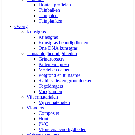
Houten profielen
Tuinbalken
Tuinpalen
Tuinplanken
Overig
Kunstgras
Kunstgras
Kunstgras benodigdheden
One DNA kunstgras
Tuinaanlegbenodigdheden
Grindroosters
Kitten en lijmen
Mortel en cement
Potgrond en tuinaarde
Stabilisatie- en gronddoeken
Tegeldragers
Voegzanden
Vijvermaterialen
Vijvermaterialen
Vlonders
Composiet
Hout
PVC
Vlonders benodigdheden
Watermanagement