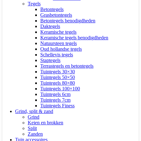
Tegels
Betontegels
Grasbetontegels
Betontegels benodigdheden
Daktegels
Keramische tegels
Keramische tegels benodigdheden
Natuursteen tegels
Oud hollandse tegels
Schellevis tegels
Staptegels
Terrastegels en betontegels
Tuintegels 30×30
Tuintegels 50×50
Tuintegels 80×80
Tuintegels 100×100
Tuintegels 6cm
Tuintegels 7cm
Tuintegels Finess
Grind, split & zand
Grind
Keien en brokken
Split
Zanden
Tuin accessoires