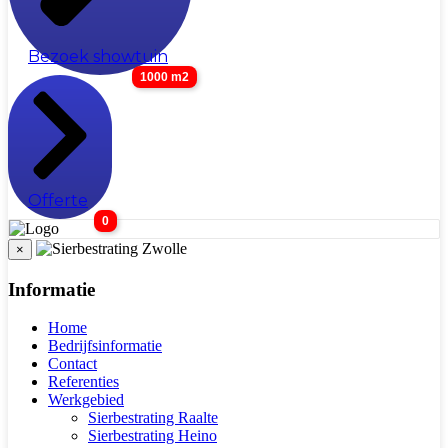
Bezoek showtuin
1000 m2
Offerte
0
×
Informatie
Home
Bedrijfsinformatie
Contact
Referenties
Werkgebied
Sierbestrating Raalte
Sierbestrating Heino