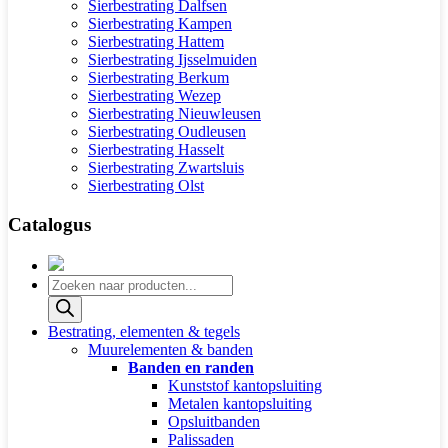
Sierbestrating Dalfsen
Sierbestrating Kampen
Sierbestrating Hattem
Sierbestrating Ijsselmuiden
Sierbestrating Berkum
Sierbestrating Wezep
Sierbestrating Nieuwleusen
Sierbestrating Oudleusen
Sierbestrating Hasselt
Sierbestrating Zwartsluis
Sierbestrating Olst
Catalogus
Producten
zoeken
Bestrating, elementen & tegels
Muurelementen & banden
Banden en randen
Kunststof kantopsluiting
Metalen kantopsluiting
Opsluitbanden
Palissaden