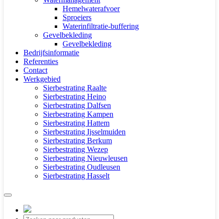
Hemelwaterafvoer
Sproeiers
Waterinfiltratie-buffering
Gevelbekleding
Gevelbekleding
Bedrijfsinformatie
Referenties
Contact
Werkgebied
Sierbestrating Raalte
Sierbestrating Heino
Sierbestrating Dalfsen
Sierbestrating Kampen
Sierbestrating Hattem
Sierbestrating Ijsselmuiden
Sierbestrating Berkum
Sierbestrating Wezep
Sierbestrating Nieuwleusen
Sierbestrating Oudleusen
Sierbestrating Hasselt
Producten