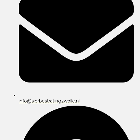
info@sierbestratingzwolle.nl