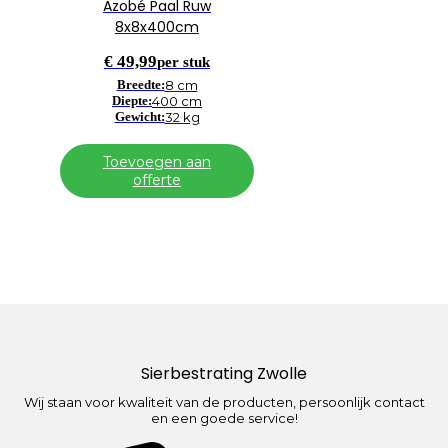
Azobé Paal Ruw
8x8x400cm
€
49,99
per stuk
Breedte:
8 cm
Diepte:
400 cm
Gewicht:
32 kg
Toevoegen aan
offerte
Sierbestrating Zwolle
Wij staan voor kwaliteit van de producten, persoonlijk contact
en een goede service!