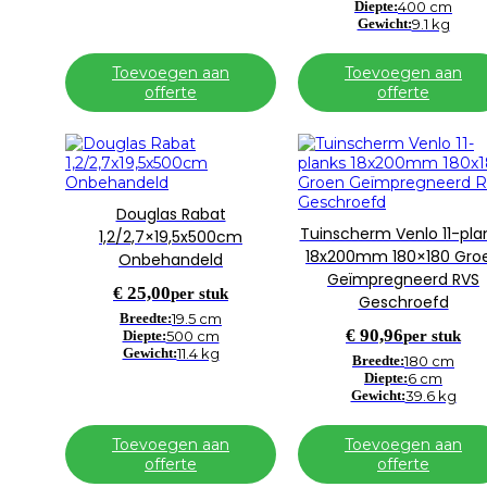
Diepte:
400 cm
Gewicht:
9.1 kg
Toevoegen aan
Toevoegen aan
offerte
offerte
Douglas Rabat
Tuinscherm Venlo 11-pla
1,2/2,7×19,5x500cm
18x200mm 180×180 Gro
Onbehandeld
Geïmpregneerd RVS
€
25,00
per stuk
Geschroefd
Breedte:
19.5 cm
€
90,96
per stuk
Diepte:
500 cm
Gewicht:
11.4 kg
Breedte:
180 cm
Diepte:
6 cm
Gewicht:
39.6 kg
Toevoegen aan
Toevoegen aan
offerte
offerte