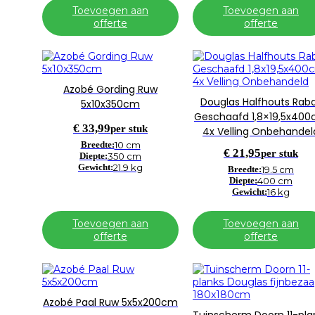
Toevoegen aan
Toevoegen aan
offerte
offerte
Azobé Gording Ruw
Douglas Halfhouts Rab
5x10x350cm
Geschaafd 1,8×19,5x40
€
33,99
per stuk
4x Velling Onbehandel
Breedte:
10 cm
€
21,95
per stuk
Diepte:
350 cm
Gewicht:
21.9 kg
Breedte:
19.5 cm
Diepte:
400 cm
Gewicht:
16 kg
Toevoegen aan
Toevoegen aan
offerte
offerte
Azobé Paal Ruw 5x5x200cm