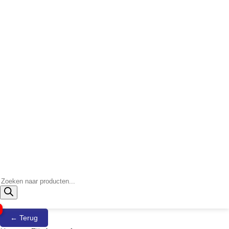
Producten
zoeken
← Terug