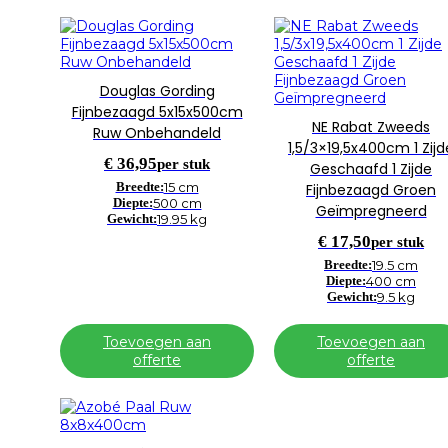
Douglas Gording
Fijnbezaagd 5x15x500cm
NE Rabat Zweeds
Ruw Onbehandeld
1,5/3×19,5x400cm 1 Zijd
€
36,95
per stuk
Geschaafd 1 Zijde
Breedte:
15 cm
Fijnbezaagd Groen
Diepte:
500 cm
Geïmpregneerd
Gewicht:
19.95 kg
€
17,50
per stuk
Breedte:
19.5 cm
Diepte:
400 cm
Gewicht:
9.5 kg
Toevoegen aan
Toevoegen aan
offerte
offerte