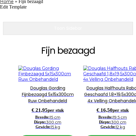
Home
»
Fijn bezaagd
Edit Template
Toon Sidebar
Fijn bezaagd
Douglas Gording
Douglas Halfhouts Rab
Fijnbezaagd 5x15x300cm
Geschaafd 1,8×19,5x30
Ruw Onbehandeld
4x Velling Onbehandel
€
21,95
€
16,50
per stuk
per stuk
Breedte:
15 cm
Breedte:
19.5 cm
Diepte:
300 cm
Diepte:
300 cm
Gewicht:
15 kg
Gewicht:
12 kg