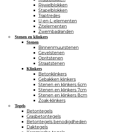
Rijwielblokken
Stapelblokken
Traptredes
U-en-L-elementen
Zitelementen
Zwembadranden
Stenen en klinkers
Stenen
Binnenmuurstenen
Gevelstenen
Opritstenen
Straatstenen
Klinkers
Betonklinkers
Gebakken klinkers
Stenen en klinkers 6cm
Stenen en klinkers 7cm
Stenen en klinkers 8cm
Zoak-klinkers
Tegels
Betontegels
Grasbetontegels
Betontegels benodigdheden
Daktegels