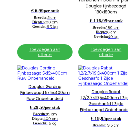
Tuinscherm Doorn 11-pla
Douglas fijnbezaagd
€
6,99
per stuk
180x180cm
Breedte:
5 cm
€
116,95
per stuk
Diepte:
200 cm
Gewicht:
6.3 kg
Breedte:
180 cm
Diepte:
6 cm
Gewicht:
40 kg
Toevoegen aan
Toevoegen aan
offerte
offerte
Douglas Gording
Douglas Rabat
Fijnbezaagd 5x15x400cm
1,2/2,7×19,5x400cm 1 Zij
Ruw Onbehandeld
Geschaafd 1 Zijde
€
29,50
per stuk
Fijnbezaagd Onbehande
Breedte:
15 cm
€
19,95
per stuk
Diepte:
400 cm
Gewicht:
16 kg
Breedte:
19.5 cm