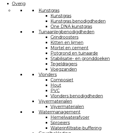
Overig
Kunstgras
Kunstgras
Kunstgras benodigdheden
One DNA kunstgras
Tuinaanlegbenodigdheden
Grindroosters
Kitten en lijmen
Mortel en cement
Potgrond en tuinaarde
Stabilisatie- en gronddoeken
Tegeldragers
Voegzanden
Vlonders
Composiet
Hout
PVC
Vlonders benodigdheden
Vijvermaterialen
Vijvermaterialen
Watermanagement
Hemelwaterafvoer
Sproeiers
Waterinfiltratie-buffering