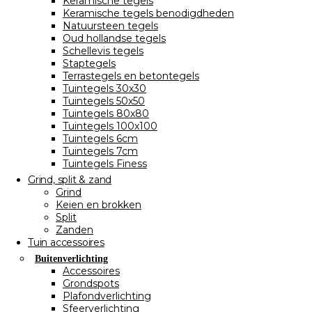
Keramische tegels
Keramische tegels benodigdheden
Natuursteen tegels
Oud hollandse tegels
Schellevis tegels
Staptegels
Terrastegels en betontegels
Tuintegels 30x30
Tuintegels 50x50
Tuintegels 80x80
Tuintegels 100x100
Tuintegels 6cm
Tuintegels 7cm
Tuintegels Finess
Grind, split & zand
Grind
Keien en brokken
Split
Zanden
Tuin accessoires
Buitenverlichting
Accessoires
Grondspots
Plafondverlichting
Sfeerverlichting