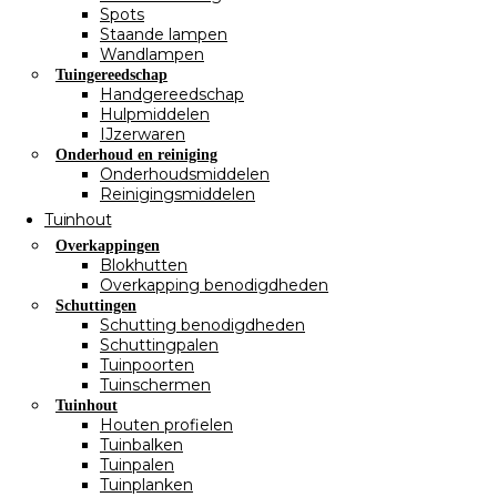
Spots
Staande lampen
Wandlampen
Tuingereedschap
Handgereedschap
Hulpmiddelen
IJzerwaren
Onderhoud en reiniging
Onderhoudsmiddelen
Reinigingsmiddelen
Tuinhout
Overkappingen
Blokhutten
Overkapping benodigdheden
Schuttingen
Schutting benodigdheden
Schuttingpalen
Tuinpoorten
Tuinschermen
Tuinhout
Houten profielen
Tuinbalken
Tuinpalen
Tuinplanken