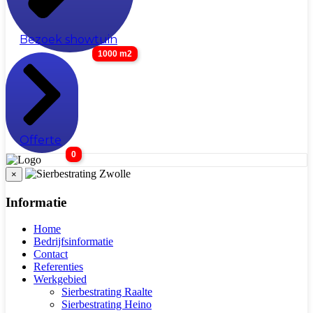
Bezoek showtuin
1000 m2
Offerte
0
×
Informatie
Home
Bedrijfsinformatie
Contact
Referenties
Werkgebied
Sierbestrating Raalte
Sierbestrating Heino