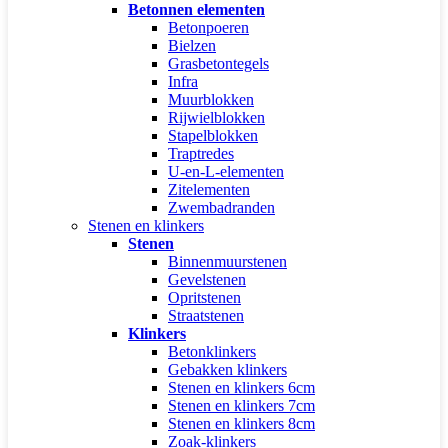
Betonnen elementen
Betonpoeren
Bielzen
Grasbetontegels
Infra
Muurblokken
Rijwielblokken
Stapelblokken
Traptredes
U-en-L-elementen
Zitelementen
Zwembadranden
Stenen en klinkers
Stenen
Binnenmuurstenen
Gevelstenen
Opritstenen
Straatstenen
Klinkers
Betonklinkers
Gebakken klinkers
Stenen en klinkers 6cm
Stenen en klinkers 7cm
Stenen en klinkers 8cm
Zoak-klinkers