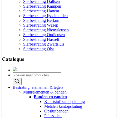
Sierbestrating Dalfsen
Sierbestrating Kampen
Sierbestrating Hattem
Sierbestrating Ijsselmuiden
Sierbestrating Berkum
Sierbestrating Wezep
Sierbestrating Nieuwleusen
Sierbestrating Oudleusen
Sierbestrating Hasselt
Sierbestrating Zwartsluis
Sierbestrating Olst
Catalogus
Producten
zoeken
Bestrating, elementen & tegels
Muurelementen & banden
Banden en randen
Kunststof kantopsluiting
Metalen kantopsluiting
Opsluitbanden
Palissaden