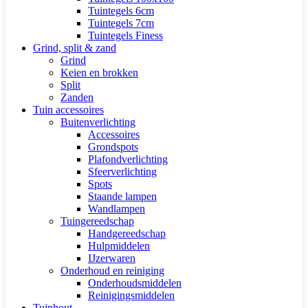
Tuintegels 6cm
Tuintegels 7cm
Tuintegels Finess
Grind, split & zand
Grind
Keien en brokken
Split
Zanden
Tuin accessoires
Buitenverlichting
Accessoires
Grondspots
Plafondverlichting
Sfeerverlichting
Spots
Staande lampen
Wandlampen
Tuingereedschap
Handgereedschap
Hulpmiddelen
IJzerwaren
Onderhoud en reiniging
Onderhoudsmiddelen
Reinigingsmiddelen
Tuinhout