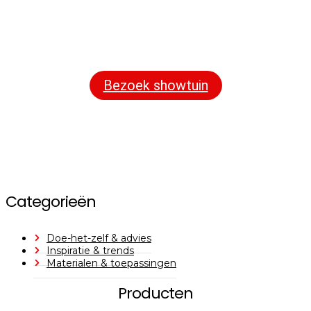
Bezoek onze showtuin
In onze
ontdekt u een uitgebreid
1000m² grote showtuin
assortiment aan sierbestrating, tuintegels en andere
materialen om uw buitenruimte compleet te maken.
Bezoek showtuin
Categorieën
Doe-het-zelf & advies
Inspiratie & trends
Materialen & toepassingen
Producten