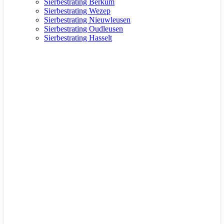
Sierbestrating Berkum
Sierbestrating Wezep
Sierbestrating Nieuwleusen
Sierbestrating Oudleusen
Sierbestrating Hasselt