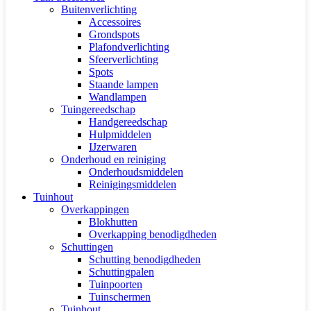
Buitenverlichting
Accessoires
Grondspots
Plafondverlichting
Sfeerverlichting
Spots
Staande lampen
Wandlampen
Tuingereedschap
Handgereedschap
Hulpmiddelen
IJzerwaren
Onderhoud en reiniging
Onderhoudsmiddelen
Reinigingsmiddelen
Tuinhout
Overkappingen
Blokhutten
Overkapping benodigdheden
Schuttingen
Schutting benodigdheden
Schuttingpalen
Tuinpoorten
Tuinschermen
Tuinhout