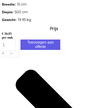
15 cm
Breedte:
500 cm
Diepte:
19.95 kg
Gewicht:
Prijs
€
36,95
per stuk
Douglas
Toevoegen aan
Gording
offerte
Fijnbezaagd
5x15x500cm
Ruw
Onbehandeld
aantal