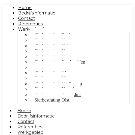
Home
Bedrijfsinformatie
Contact
Referenties
Werkgebied
Sierbestrating Raalte
Sierbestrating Heino
Sierbestrating Dalfsen
Sierbestrating Kampen
Sierbestrating Hattem
Sierbestrating Ijsselmuiden
Sierbestrating Berkum
Sierbestrating Wezep
Sierbestrating Nieuwleusen
Sierbestrating Oudleusen
Sierbestrating Hasselt
Sierbestrating Zwartsluis
Sierbestrating Olst
Home
Bedrijfsinformatie
Contact
Referenties
Werkgebied