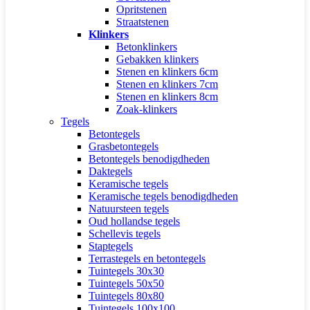
Opritstenen
Straatstenen
Klinkers
Betonklinkers
Gebakken klinkers
Stenen en klinkers 6cm
Stenen en klinkers 7cm
Stenen en klinkers 8cm
Zoak-klinkers
Tegels
Betontegels
Grasbetontegels
Betontegels benodigdheden
Daktegels
Keramische tegels
Keramische tegels benodigdheden
Natuursteen tegels
Oud hollandse tegels
Schellevis tegels
Staptegels
Terrastegels en betontegels
Tuintegels 30x30
Tuintegels 50x50
Tuintegels 80x80
Tuintegels 100x100