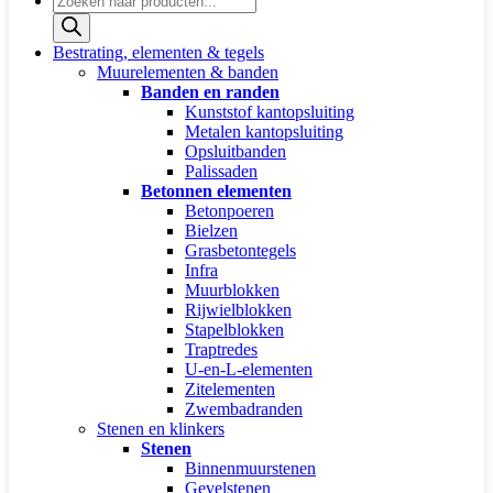
zoeken
Bestrating, elementen & tegels
Muurelementen & banden
Banden en randen
Kunststof kantopsluiting
Metalen kantopsluiting
Opsluitbanden
Palissaden
Betonnen elementen
Betonpoeren
Bielzen
Grasbetontegels
Infra
Muurblokken
Rijwielblokken
Stapelblokken
Traptredes
U-en-L-elementen
Zitelementen
Zwembadranden
Stenen en klinkers
Stenen
Binnenmuurstenen
Gevelstenen