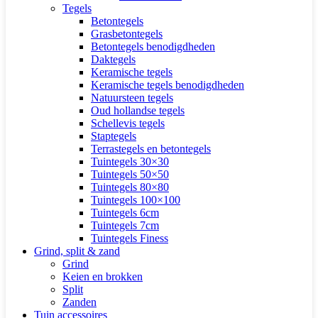
Tegels
Betontegels
Grasbetontegels
Betontegels benodigdheden
Daktegels
Keramische tegels
Keramische tegels benodigdheden
Natuursteen tegels
Oud hollandse tegels
Schellevis tegels
Staptegels
Terrastegels en betontegels
Tuintegels 30×30
Tuintegels 50×50
Tuintegels 80×80
Tuintegels 100×100
Tuintegels 6cm
Tuintegels 7cm
Tuintegels Finess
Grind, split & zand
Grind
Keien en brokken
Split
Zanden
Tuin accessoires