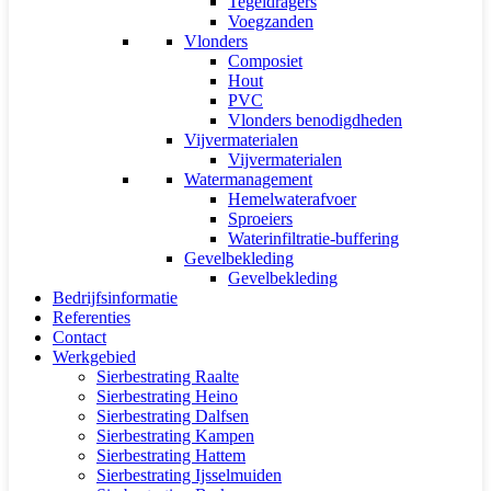
Tegeldragers
Voegzanden
Vlonders
Composiet
Hout
PVC
Vlonders benodigdheden
Vijvermaterialen
Vijvermaterialen
Watermanagement
Hemelwaterafvoer
Sproeiers
Waterinfiltratie-buffering
Gevelbekleding
Gevelbekleding
Bedrijfsinformatie
Referenties
Contact
Werkgebied
Sierbestrating Raalte
Sierbestrating Heino
Sierbestrating Dalfsen
Sierbestrating Kampen
Sierbestrating Hattem
Sierbestrating Ijsselmuiden