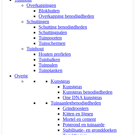
Overkappingen
Blokhutten
Overkapping benodigdheden
Schuttingen
Schutting benodigdheden
Schuttingpalen
Tuinpoorten
Tuinschermen
Tuinhout
Houten profielen
Tuinbalken
Tuinpalen
Tuinplanken
Overig
Kunstgras
Kunstgras
Kunstgras benodigdheden
One DNA kunstgras
Tuinaanlegbenodigdheden
Grindroosters
Kitten en lijmen
Mortel en cement
Potgrond en tuinaarde
Stabilisatie- en gronddoeken