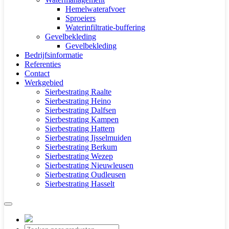
Hemelwaterafvoer
Sproeiers
Waterinfiltratie-buffering
Gevelbekleding
Gevelbekleding
Bedrijfsinformatie
Referenties
Contact
Werkgebied
Sierbestrating Raalte
Sierbestrating Heino
Sierbestrating Dalfsen
Sierbestrating Kampen
Sierbestrating Hattem
Sierbestrating Ijsselmuiden
Sierbestrating Berkum
Sierbestrating Wezep
Sierbestrating Nieuwleusen
Sierbestrating Oudleusen
Sierbestrating Hasselt
Producten