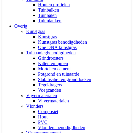
Houten profielen
Tuinbalken
Tuinpalen
Tuinplanken
Overig
Kunstgras
Kunstgras
Kunstgras benodigdheden
One DNA kunstgras
Tuinaanlegbenodigdheden
Grindroosters
Kitten en lijmen
Mortel en cement
Potgrond en tuinaarde
Stabilisatie- en gronddoeken
Tegeldragers
Voegzanden
Vijvermaterialen
Vijvermaterialen
Vlonders
Composiet
Hout
PVC
Vlonders benodigdheden
Watermanagement