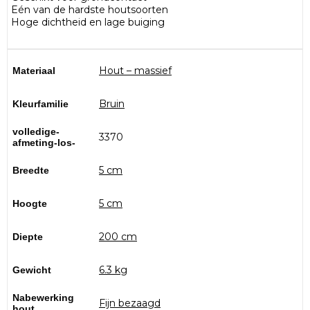
Eén van de hardste houtsoorten
Hoge dichtheid en lage buiging
Hout – massief
Materiaal
Bruin
Kleurfamilie
volledige-
3370
afmeting-los-
5 cm
Breedte
5 cm
Hoogte
200 cm
Diepte
6.3 kg
Gewicht
Nabewerking
Fijn bezaagd
hout