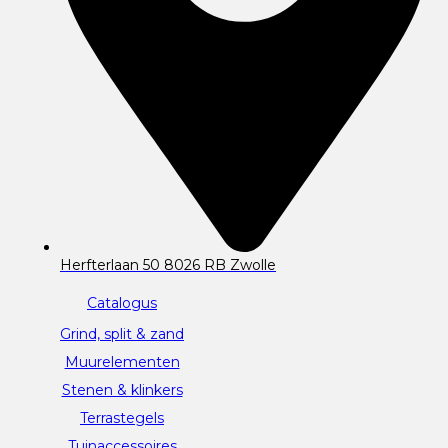
Herfterlaan 50 8026 RB Zwolle
Catalogus
Grind, split & zand
Muurelementen
Stenen & klinkers
Terrastegels
Tuinaccessoires