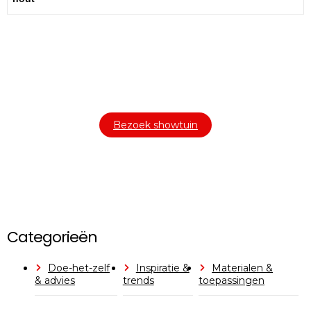
Bezoek onze showtuin
In onze
ontdekt u een uitgebreid
1000m² grote showtuin
assortiment aan sierbestrating, tuintegels en andere
materialen om uw buitenruimte compleet te maken.
Bezoek showtuin
Categorieën
Doe-het-zelf
Inspiratie &
Materialen &
& advies
trends
toepassingen