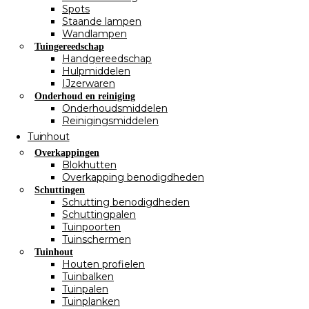
Spots
Staande lampen
Wandlampen
Tuingereedschap
Handgereedschap
Hulpmiddelen
IJzerwaren
Onderhoud en reiniging
Onderhoudsmiddelen
Reinigingsmiddelen
Tuinhout
Overkappingen
Blokhutten
Overkapping benodigdheden
Schuttingen
Schutting benodigdheden
Schuttingpalen
Tuinpoorten
Tuinschermen
Tuinhout
Houten profielen
Tuinbalken
Tuinpalen
Tuinplanken