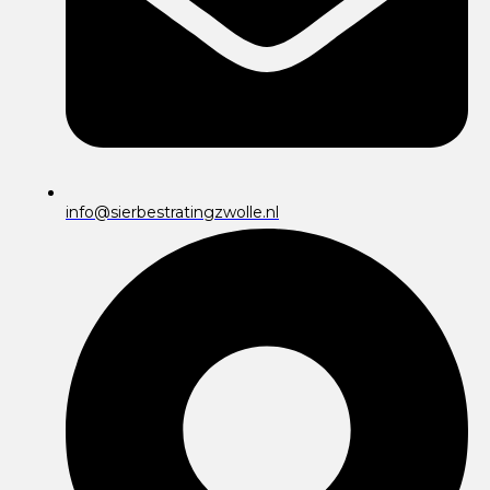
info@sierbestratingzwolle.nl