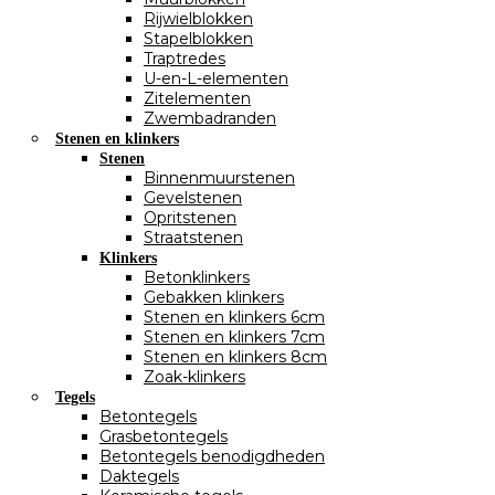
Rijwielblokken
Stapelblokken
Traptredes
U-en-L-elementen
Zitelementen
Zwembadranden
Stenen en klinkers
Stenen
Binnenmuurstenen
Gevelstenen
Opritstenen
Straatstenen
Klinkers
Betonklinkers
Gebakken klinkers
Stenen en klinkers 6cm
Stenen en klinkers 7cm
Stenen en klinkers 8cm
Zoak-klinkers
Tegels
Betontegels
Grasbetontegels
Betontegels benodigdheden
Daktegels