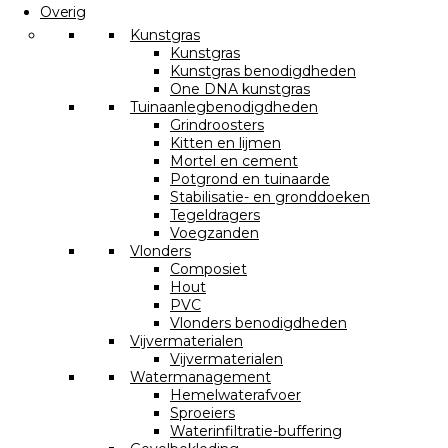
Overig
Kunstgras
Kunstgras
Kunstgras benodigdheden
One DNA kunstgras
Tuinaanlegbenodigdheden
Grindroosters
Kitten en lijmen
Mortel en cement
Potgrond en tuinaarde
Stabilisatie- en gronddoeken
Tegeldragers
Voegzanden
Vlonders
Composiet
Hout
PVC
Vlonders benodigdheden
Vijvermaterialen
Vijvermaterialen
Watermanagement
Hemelwaterafvoer
Sproeiers
Waterinfiltratie-buffering