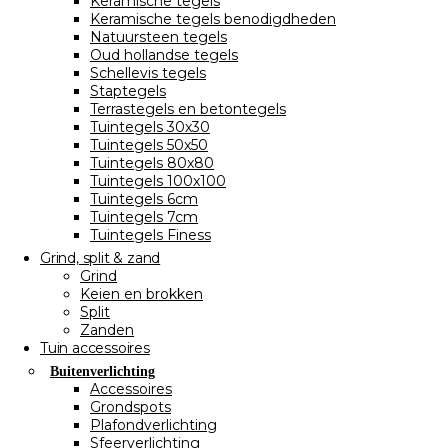
Keramische tegels
Keramische tegels benodigdheden
Natuursteen tegels
Oud hollandse tegels
Schellevis tegels
Staptegels
Terrastegels en betontegels
Tuintegels 30x30
Tuintegels 50x50
Tuintegels 80x80
Tuintegels 100x100
Tuintegels 6cm
Tuintegels 7cm
Tuintegels Finess
Grind, split & zand
Grind
Keien en brokken
Split
Zanden
Tuin accessoires
Buitenverlichting
Accessoires
Grondspots
Plafondverlichting
Sfeerverlichting