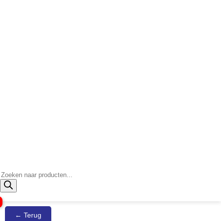
Producten
zoeken
← Terug