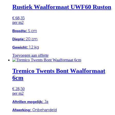
Rustiek Waalformaat UWF60 Ruston
€
68,35
per m2
5 cm
Breedte:
20 cm
Diepte:
1.2 kg
Gewicht:
Toevoegen aan offerte
Tremico Twents Bont Waalformaat
6cm
€
28,50
per m2
Ja
Aftrillen mogelijk:
Onbehandeld
Afwerking: