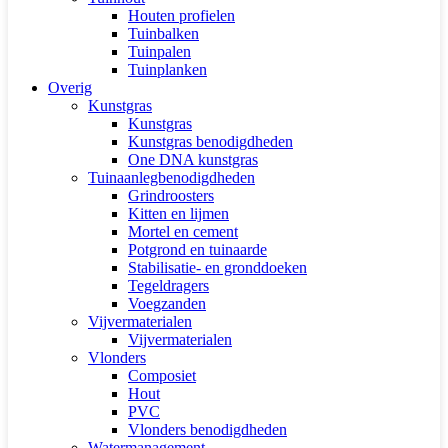
Houten profielen
Tuinbalken
Tuinpalen
Tuinplanken
Overig
Kunstgras
Kunstgras
Kunstgras benodigdheden
One DNA kunstgras
Tuinaanlegbenodigdheden
Grindroosters
Kitten en lijmen
Mortel en cement
Potgrond en tuinaarde
Stabilisatie- en gronddoeken
Tegeldragers
Voegzanden
Vijvermaterialen
Vijvermaterialen
Vlonders
Composiet
Hout
PVC
Vlonders benodigdheden
Watermanagement