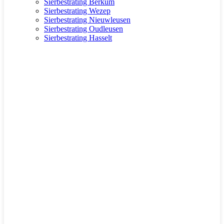
Sierbestrating Berkum
Sierbestrating Wezep
Sierbestrating Nieuwleusen
Sierbestrating Oudleusen
Sierbestrating Hasselt