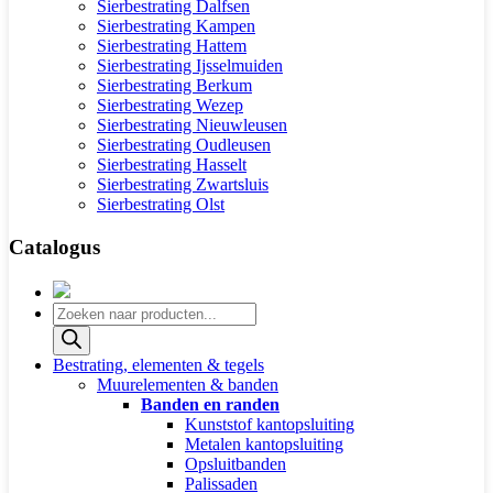
Sierbestrating Dalfsen
Sierbestrating Kampen
Sierbestrating Hattem
Sierbestrating Ijsselmuiden
Sierbestrating Berkum
Sierbestrating Wezep
Sierbestrating Nieuwleusen
Sierbestrating Oudleusen
Sierbestrating Hasselt
Sierbestrating Zwartsluis
Sierbestrating Olst
Catalogus
Producten
zoeken
Bestrating, elementen & tegels
Muurelementen & banden
Banden en randen
Kunststof kantopsluiting
Metalen kantopsluiting
Opsluitbanden
Palissaden