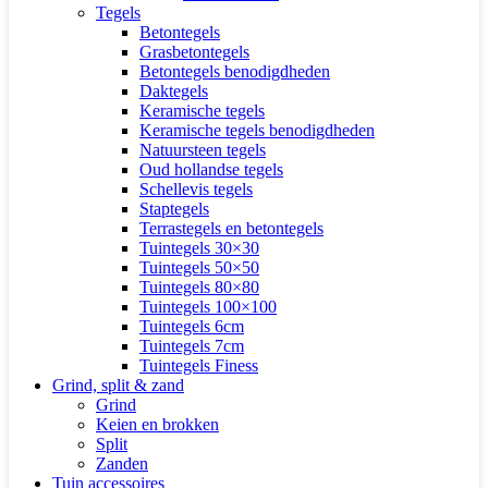
Tegels
Betontegels
Grasbetontegels
Betontegels benodigdheden
Daktegels
Keramische tegels
Keramische tegels benodigdheden
Natuursteen tegels
Oud hollandse tegels
Schellevis tegels
Staptegels
Terrastegels en betontegels
Tuintegels 30×30
Tuintegels 50×50
Tuintegels 80×80
Tuintegels 100×100
Tuintegels 6cm
Tuintegels 7cm
Tuintegels Finess
Grind, split & zand
Grind
Keien en brokken
Split
Zanden
Tuin accessoires