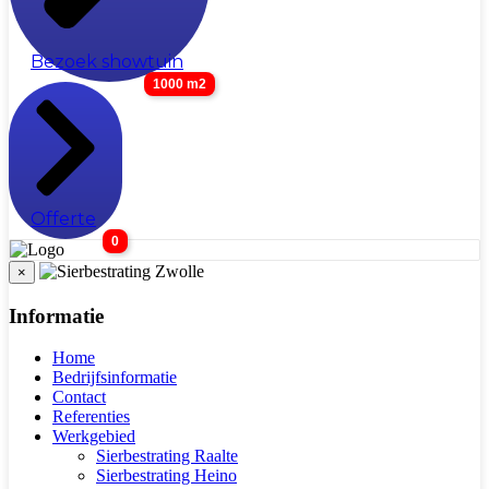
Bezoek showtuin
1000 m2
Offerte
0
×
Informatie
Home
Bedrijfsinformatie
Contact
Referenties
Werkgebied
Sierbestrating Raalte
Sierbestrating Heino