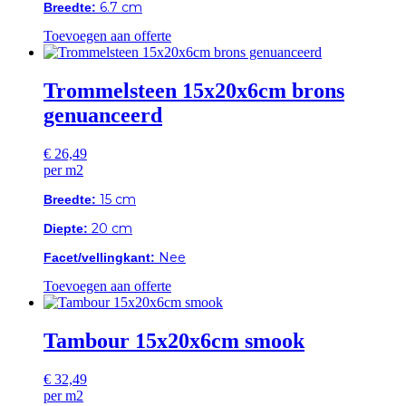
6.7 cm
Breedte:
Toevoegen aan offerte
Trommelsteen 15x20x6cm brons
genuanceerd
€
26,49
per m2
15 cm
Breedte:
20 cm
Diepte:
Nee
Facet/vellingkant:
Toevoegen aan offerte
Tambour 15x20x6cm smook
€
32,49
per m2