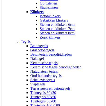
Opritstenen
Straatstenen
Klinkers
Betonklinkers
Gebakken klinkers
Stenen en klinkers 6cm
Stenen en klinkers 7cm
Stenen en klinkers 8cm
Zoak-klinkers
Tegels
Betontegels
Grasbetontegels
Betontegels benodigdheden
Daktegels
Keramische tegels
Keramische tegels benodigdheden
Natuursteen tegels
Oud hollandse tegels
Schellevis tegels
Staptegels
Terrastegels en betontegels
Tuintegels 30x30
Tuintegels 50x50
Tuintegels 80x80
Tuintegels 100x100