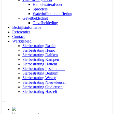
Hemelwaterafvoer
Sproeiers
Waterinfiltratie-buffering
Gevelbekleding
Gevelbekleding
Bedrijfsinformatie
Referenties
Contact
Werkgebied
Sierbestrating Raalte
Sierbestrating Heino
Sierbestrating Dalfsen
Sierbestrating Kampen
Sierbestrating Hattem
Sierbestrating Ijsselmuiden
Sierbestrating Berkum
Sierbestrating Wezep
Sierbestrating Nieuwleusen
Sierbestrating Oudleusen
Sierbestrating Hasselt
Producten