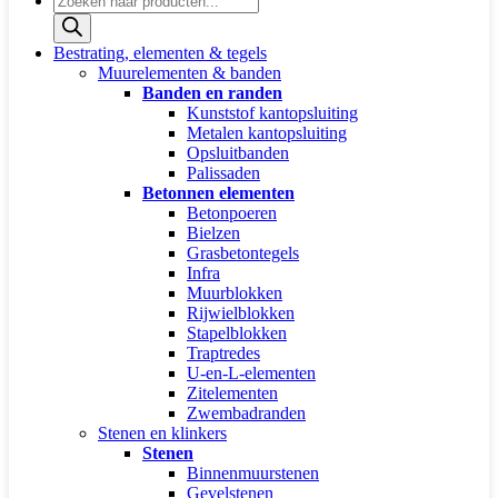
zoeken
Bestrating, elementen & tegels
Muurelementen & banden
Banden en randen
Kunststof kantopsluiting
Metalen kantopsluiting
Opsluitbanden
Palissaden
Betonnen elementen
Betonpoeren
Bielzen
Grasbetontegels
Infra
Muurblokken
Rijwielblokken
Stapelblokken
Traptredes
U-en-L-elementen
Zitelementen
Zwembadranden
Stenen en klinkers
Stenen
Binnenmuurstenen
Gevelstenen