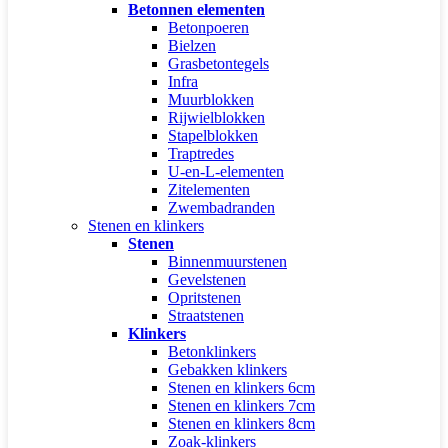
Betonnen elementen
Betonpoeren
Bielzen
Grasbetontegels
Infra
Muurblokken
Rijwielblokken
Stapelblokken
Traptredes
U-en-L-elementen
Zitelementen
Zwembadranden
Stenen en klinkers
Stenen
Binnenmuurstenen
Gevelstenen
Opritstenen
Straatstenen
Klinkers
Betonklinkers
Gebakken klinkers
Stenen en klinkers 6cm
Stenen en klinkers 7cm
Stenen en klinkers 8cm
Zoak-klinkers