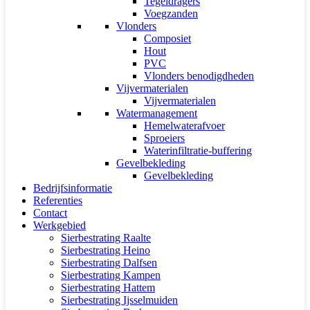
Tegeldragers
Voegzanden
Vlonders
Composiet
Hout
PVC
Vlonders benodigdheden
Vijvermaterialen
Vijvermaterialen
Watermanagement
Hemelwaterafvoer
Sproeiers
Waterinfiltratie-buffering
Gevelbekleding
Gevelbekleding
Bedrijfsinformatie
Referenties
Contact
Werkgebied
Sierbestrating Raalte
Sierbestrating Heino
Sierbestrating Dalfsen
Sierbestrating Kampen
Sierbestrating Hattem
Sierbestrating Ijsselmuiden