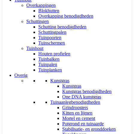
Overkappingen
Blokhutten
Overkapping benodigdheden
Schuttingen
Schutting benodigdheden
Schuttingpalen
Tuinpoorten
Tuinschermen
Tuinhout
Houten profielen
Tuinbalken
Tuinpalen
Tuinplanken
Overig
Kunstgras
Kunstgras
Kunstgras benodigdheden
One DNA kunstgras
Tuinaanlegbenodigdheden
Grindroosters
Kitten en lijmen
Mortel en cement
Potgrond en tuinaarde
Stabilisatie- en gronddoeken