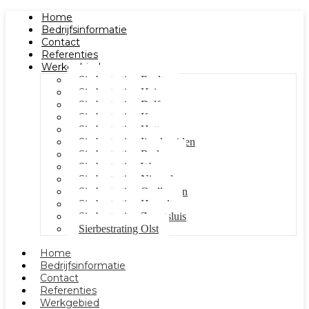
Home
Bedrijfsinformatie
Contact
Referenties
Werkgebied
Sierbestrating Raalte
Sierbestrating Heino
Sierbestrating Dalfsen
Sierbestrating Kampen
Sierbestrating Hattem
Sierbestrating Ijsselmuiden
Sierbestrating Berkum
Sierbestrating Wezep
Sierbestrating Nieuwleusen
Sierbestrating Oudleusen
Sierbestrating Hasselt
Sierbestrating Zwartsluis
Sierbestrating Olst
Home
Bedrijfsinformatie
Contact
Referenties
Werkgebied