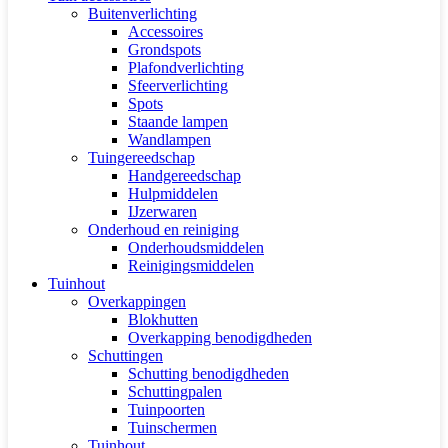
Buitenverlichting
Accessoires
Grondspots
Plafondverlichting
Sfeerverlichting
Spots
Staande lampen
Wandlampen
Tuingereedschap
Handgereedschap
Hulpmiddelen
IJzerwaren
Onderhoud en reiniging
Onderhoudsmiddelen
Reinigingsmiddelen
Tuinhout
Overkappingen
Blokhutten
Overkapping benodigdheden
Schuttingen
Schutting benodigdheden
Schuttingpalen
Tuinpoorten
Tuinschermen
Tuinhout