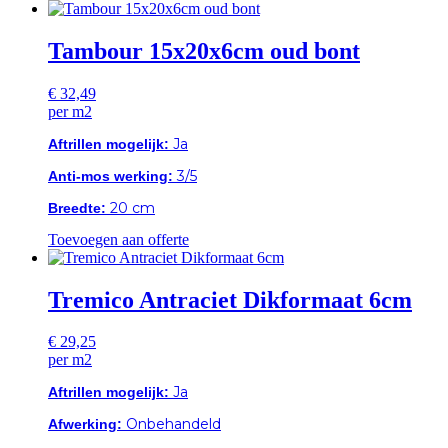
Tambour 15x20x6cm oud bont
€
32,49
per m2
Ja
Aftrillen mogelijk:
3/5
Anti-mos werking:
20 cm
Breedte:
Toevoegen aan offerte
Tremico Antraciet Dikformaat 6cm
€
29,25
per m2
Ja
Aftrillen mogelijk:
Onbehandeld
Afwerking: