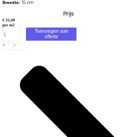
15 cm
Breedte:
Prijs
€
32,49
per m2
Tambour
Toevoegen aan
15x20x6cm
offerte
smook
aantal