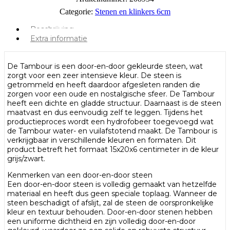
Categorie:
Stenen en klinkers 6cm
Beschrijving
Extra informatie
De Tambour is een door-en-door gekleurde steen, wat
zorgt voor een zeer intensieve kleur. De steen is
getrommeld en heeft daardoor afgesleten randen die
zorgen voor een oude en nostalgische sfeer. De Tambour
heeft een dichte en gladde structuur. Daarnaast is de steen
maatvast en dus eenvoudig zelf te leggen. Tijdens het
productieproces wordt een hydrofobeer toegevoegd wat
de Tambour water- en vuilafstotend maakt. De Tambour is
verkrijgbaar in verschillende kleuren en formaten. Dit
product betreft het formaat 15x20x6 centimeter in de kleur
grijs/zwart.
Kenmerken van een door-en-door steen
Een door-en-door steen is volledig gemaakt van hetzelfde
materiaal en heeft dus geen speciale toplaag. Wanneer de
steen beschadigt of afslijt, zal de steen de oorspronkelijke
kleur en textuur behouden. Door-en-door stenen hebben
een uniforme dichtheid en zijn volledig door-en-door