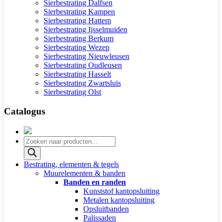
Sierbestrating Dalfsen
Sierbestrating Kampen
Sierbestrating Hattem
Sierbestrating Ijsselmuiden
Sierbestrating Berkum
Sierbestrating Wezep
Sierbestrating Nieuwleusen
Sierbestrating Oudleusen
Sierbestrating Hasselt
Sierbestrating Zwartsluis
Sierbestrating Olst
Catalogus
Producten
zoeken
Bestrating, elementen & tegels
Muurelementen & banden
Banden en randen
Kunststof kantopsluiting
Metalen kantopsluiting
Opsluitbanden
Palissaden