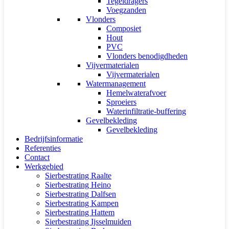
Tegeldragers
Voegzanden
Vlonders
Composiet
Hout
PVC
Vlonders benodigdheden
Vijvermaterialen
Vijvermaterialen
Watermanagement
Hemelwaterafvoer
Sproeiers
Waterinfiltratie-buffering
Gevelbekleding
Gevelbekleding
Bedrijfsinformatie
Referenties
Contact
Werkgebied
Sierbestrating Raalte
Sierbestrating Heino
Sierbestrating Dalfsen
Sierbestrating Kampen
Sierbestrating Hattem
Sierbestrating Ijsselmuiden