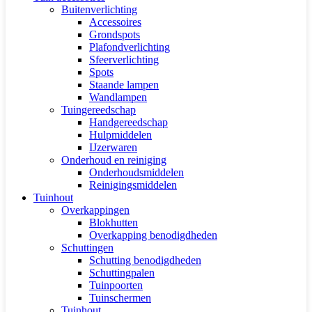
Buitenverlichting
Accessoires
Grondspots
Plafondverlichting
Sfeerverlichting
Spots
Staande lampen
Wandlampen
Tuingereedschap
Handgereedschap
Hulpmiddelen
IJzerwaren
Onderhoud en reiniging
Onderhoudsmiddelen
Reinigingsmiddelen
Tuinhout
Overkappingen
Blokhutten
Overkapping benodigdheden
Schuttingen
Schutting benodigdheden
Schuttingpalen
Tuinpoorten
Tuinschermen
Tuinhout