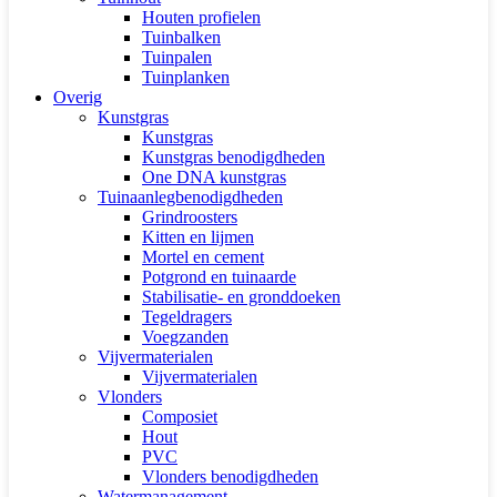
Houten profielen
Tuinbalken
Tuinpalen
Tuinplanken
Overig
Kunstgras
Kunstgras
Kunstgras benodigdheden
One DNA kunstgras
Tuinaanlegbenodigdheden
Grindroosters
Kitten en lijmen
Mortel en cement
Potgrond en tuinaarde
Stabilisatie- en gronddoeken
Tegeldragers
Voegzanden
Vijvermaterialen
Vijvermaterialen
Vlonders
Composiet
Hout
PVC
Vlonders benodigdheden
Watermanagement