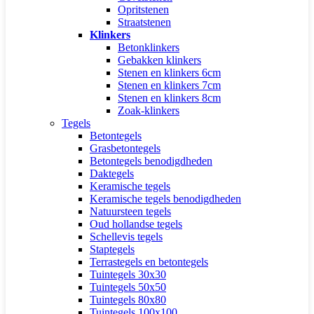
Opritstenen
Straatstenen
Klinkers
Betonklinkers
Gebakken klinkers
Stenen en klinkers 6cm
Stenen en klinkers 7cm
Stenen en klinkers 8cm
Zoak-klinkers
Tegels
Betontegels
Grasbetontegels
Betontegels benodigdheden
Daktegels
Keramische tegels
Keramische tegels benodigdheden
Natuursteen tegels
Oud hollandse tegels
Schellevis tegels
Staptegels
Terrastegels en betontegels
Tuintegels 30x30
Tuintegels 50x50
Tuintegels 80x80
Tuintegels 100x100