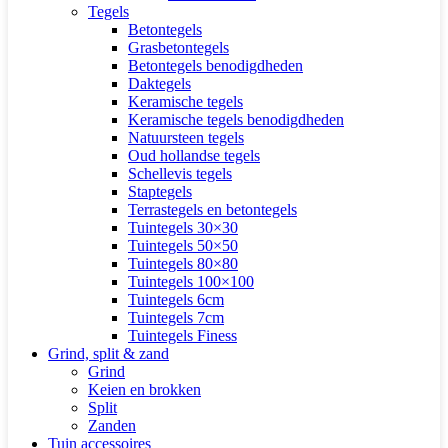
Tegels
Betontegels
Grasbetontegels
Betontegels benodigdheden
Daktegels
Keramische tegels
Keramische tegels benodigdheden
Natuursteen tegels
Oud hollandse tegels
Schellevis tegels
Staptegels
Terrastegels en betontegels
Tuintegels 30×30
Tuintegels 50×50
Tuintegels 80×80
Tuintegels 100×100
Tuintegels 6cm
Tuintegels 7cm
Tuintegels Finess
Grind, split & zand
Grind
Keien en brokken
Split
Zanden
Tuin accessoires