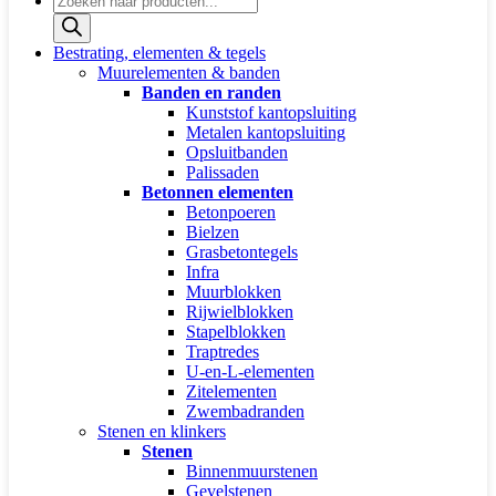
zoeken
Bestrating, elementen & tegels
Muurelementen & banden
Banden en randen
Kunststof kantopsluiting
Metalen kantopsluiting
Opsluitbanden
Palissaden
Betonnen elementen
Betonpoeren
Bielzen
Grasbetontegels
Infra
Muurblokken
Rijwielblokken
Stapelblokken
Traptredes
U-en-L-elementen
Zitelementen
Zwembadranden
Stenen en klinkers
Stenen
Binnenmuurstenen
Gevelstenen