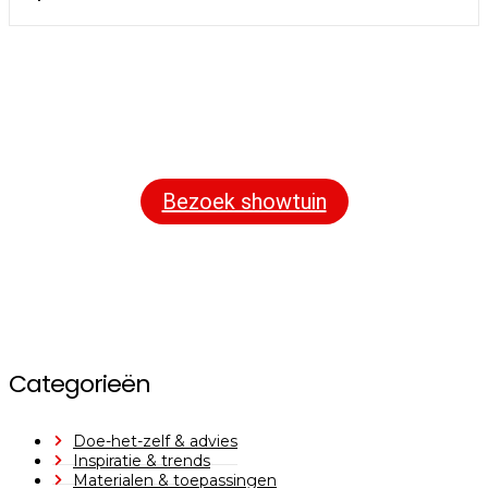
Bezoek onze showtuin
In onze
ontdekt u een uitgebreid
1000m² grote showtuin
assortiment aan sierbestrating, tuintegels en andere
materialen om uw buitenruimte compleet te maken.
Bezoek showtuin
Categorieën
Doe-het-zelf & advies
Inspiratie & trends
Materialen & toepassingen