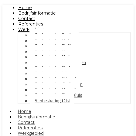
Home
Bedrijfsinformatie
Contact
Referenties
Werkgebied
Sierbestrating Raalte
Sierbestrating Heino
Sierbestrating Dalfsen
Sierbestrating Kampen
Sierbestrating Hattem
Sierbestrating Ijsselmuiden
Sierbestrating Berkum
Sierbestrating Wezep
Sierbestrating Nieuwleusen
Sierbestrating Oudleusen
Sierbestrating Hasselt
Sierbestrating Zwartsluis
Sierbestrating Olst
Home
Bedrijfsinformatie
Contact
Referenties
Werkgebied