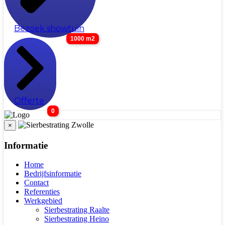
Bezoek showtuin
1000 m2
Offerte
0
×
Informatie
Home
Bedrijfsinformatie
Contact
Referenties
Werkgebied
Sierbestrating Raalte
Sierbestrating Heino