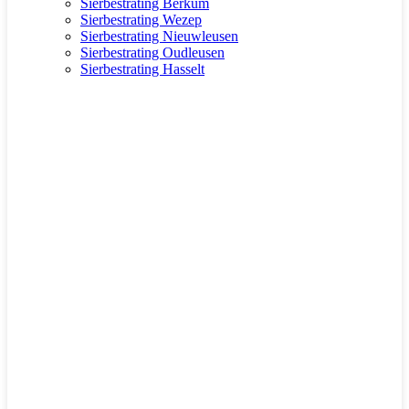
Sierbestrating Berkum
Sierbestrating Wezep
Sierbestrating Nieuwleusen
Sierbestrating Oudleusen
Sierbestrating Hasselt