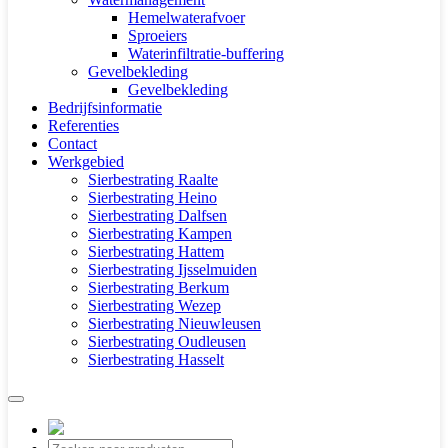
Hemelwaterafvoer
Sproeiers
Waterinfiltratie-buffering
Gevelbekleding
Gevelbekleding
Bedrijfsinformatie
Referenties
Contact
Werkgebied
Sierbestrating Raalte
Sierbestrating Heino
Sierbestrating Dalfsen
Sierbestrating Kampen
Sierbestrating Hattem
Sierbestrating Ijsselmuiden
Sierbestrating Berkum
Sierbestrating Wezep
Sierbestrating Nieuwleusen
Sierbestrating Oudleusen
Sierbestrating Hasselt
Producten