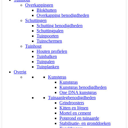
Overkappingen
Blokhutten
Overkapping benodigdheden
Schuttingen
Schutting benodigdheden
Schuttingpalen
Tuinpoorten
Tuinschermen
Tuinhout
Houten profielen
Tuinbalken
Tuinpalen
Tuinplanken
Overig
Kunstgras
Kunstgras
Kunstgras benodigdheden
One DNA kunstgras
Tuinaanlegbenodigdheden
Grindroosters
Kitten en lijmen
Mortel en cement
Potgrond en tuinaarde
Stabilisatie- en gronddoeken