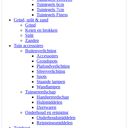
Tuintegels 6cm
Tuintegels 7cm
Tuintegels Finess
Grind, split & zand
Grind
Keien en brokken
Split
Zanden
Tuin accessoires
Buitenverlichting
Accessoires
Grondspots
Plafondverlichting
Sfeerverlichting
Spots
Staande lampen
Wandlampen
Tuingereedschap
Handgereedschap
Hulpmiddelen
IJzerwaren
Onderhoud en reiniging
Onderhoudsmiddelen
Reinigingsmiddelen
Tuinhout