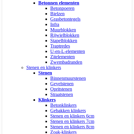
Betonnen elementen
Betonpoeren
Bielzen
Grasbetontegels
Infra
Muurblokken
Rijwielblokken
Stapelblokken
Traptredes
U-en-L-elementen
Zitelementen
Zwembadranden
Stenen en klinkers
Stenen
Binnenmuurstenen
Gevelstenen
Opritstenen
Straatstenen
Klinkers
Betonklinkers
Gebakken klinkers
Stenen en klinkers 6cm
Stenen en klinkers 7cm
Stenen en klinkers 8cm
Zoak-klinkers