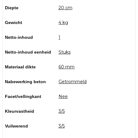
20 cm
Diepte
4 kg
Gewicht
1
Netto-inhoud
Stuks
Netto-inhoud eenheid
60 mm
Materiaal dikte
Getrommeld
Nabewerking beton
Nee
Facet/vellingkant
3/5
Kleurvastheid
3/5
Vuilwerend