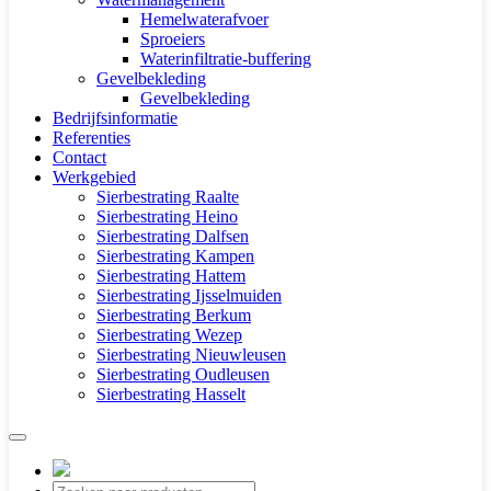
Hemelwaterafvoer
Sproeiers
Waterinfiltratie-buffering
Gevelbekleding
Gevelbekleding
Bedrijfsinformatie
Referenties
Contact
Werkgebied
Sierbestrating Raalte
Sierbestrating Heino
Sierbestrating Dalfsen
Sierbestrating Kampen
Sierbestrating Hattem
Sierbestrating Ijsselmuiden
Sierbestrating Berkum
Sierbestrating Wezep
Sierbestrating Nieuwleusen
Sierbestrating Oudleusen
Sierbestrating Hasselt
Producten