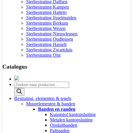
Sierbestrating Dalfsen
Sierbestrating Kampen
Sierbestrating Hattem
Sierbestrating Ijsselmuiden
Sierbestrating Berkum
Sierbestrating Wezep
Sierbestrating Nieuwleusen
Sierbestrating Oudleusen
Sierbestrating Hasselt
Sierbestrating Zwartsluis
Sierbestrating Olst
Catalogus
Producten
zoeken
Bestrating, elementen & tegels
Muurelementen & banden
Banden en randen
Kunststof kantopsluiting
Metalen kantopsluiting
Opsluitbanden
Palissaden