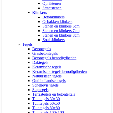
Opritstenen
Straatstenen
Klinkers
Betonklinkers
Gebakken klinkers
Stenen en klinkers 6cm
Stenen en klinkers 7cm
Stenen en klinkers 8cm
Zoak-klinkers
Tegels
Betontegels
Grasbetontegels
Betontegels benodigdheden
Daktegels
Keramische tegels
Keramische tegels benodigdheden
Natuursteen tegels
Oud hollandse tegels
Schellevis tegels
Staptegels
Terrastegels en betontegels
Tuintegels 30x30
Tuintegels 50x50
Tuintegels 80x80
Tuintegels 100x100