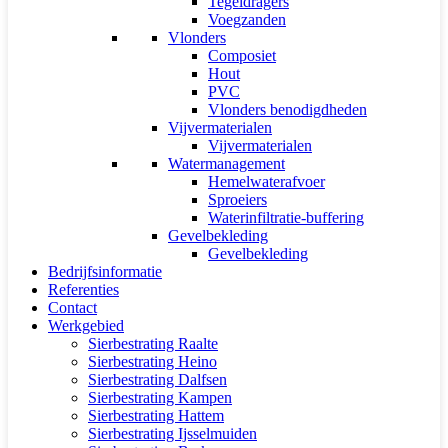
Tegeldragers
Voegzanden
Vlonders
Composiet
Hout
PVC
Vlonders benodigdheden
Vijvermaterialen
Vijvermaterialen
Watermanagement
Hemelwaterafvoer
Sproeiers
Waterinfiltratie-buffering
Gevelbekleding
Gevelbekleding
Bedrijfsinformatie
Referenties
Contact
Werkgebied
Sierbestrating Raalte
Sierbestrating Heino
Sierbestrating Dalfsen
Sierbestrating Kampen
Sierbestrating Hattem
Sierbestrating Ijsselmuiden