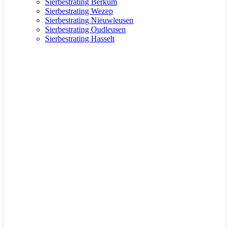
Sierbestrating Berkum
Sierbestrating Wezep
Sierbestrating Nieuwleusen
Sierbestrating Oudleusen
Sierbestrating Hasselt