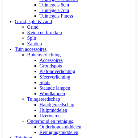
Tuintegels 6cm
Tuintegels 7cm
Tuintegels Finess
Grind, split & zand
Grind
Keien en brokken
Split
Zanden
Tuin accessoires
Buitenverlichting
Accessoires
Grondspots
Plafondverlichting
Sfeerverlichting
Spots
Staande lampen
Wandlampen
Tuingereedschap
Handgereedschap
Hulpmiddelen
IJzerwaren
Onderhoud en reiniging
Onderhoudsmiddelen
Reinigingsmiddelen
Tuinhout