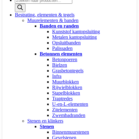
zoeken
Bestrating, elementen & tegels
Muurelementen & banden
Banden en randen
Kunststof kantopsluiting
Metalen kantopsluiting
Opsluitbanden
Palissaden
Betonnen elementen
Betonpoeren
Bielzen
Grasbetontegels
Infra
Muurblokken
Rijwielblokken
Stapelblokken
Traptredes
U-en-L-elementen
Zitelementen
Zwembadranden
Stenen en klinkers
Stenen
Binnenmuurstenen
Gevelstenen