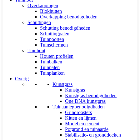
Overkappingen
Blokhutten
Overkapping benodigdheden
Schuttingen
Schutting benodigdheden
Schuttingpalen
Tuinpoorten
Tuinschermen
Tuinhout
Houten profielen
Tuinbalken
Tuinpalen
Tuinplanken
Overig
Kunstgras
Kunstgras
Kunstgras benodigdheden
One DNA kunstgras
Tuinaanlegbenodigdheden
Grindroosters
Kitten en lijmen
Mortel en cement
Potgrond en tuinaarde
Stabilisatie- en gronddoeken