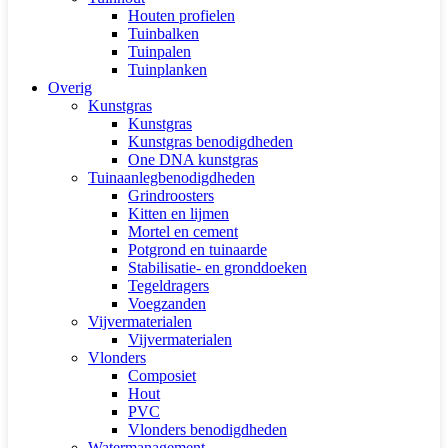
Houten profielen
Tuinbalken
Tuinpalen
Tuinplanken
Overig
Kunstgras
Kunstgras
Kunstgras benodigdheden
One DNA kunstgras
Tuinaanlegbenodigdheden
Grindroosters
Kitten en lijmen
Mortel en cement
Potgrond en tuinaarde
Stabilisatie- en gronddoeken
Tegeldragers
Voegzanden
Vijvermaterialen
Vijvermaterialen
Vlonders
Composiet
Hout
PVC
Vlonders benodigdheden
Watermanagement