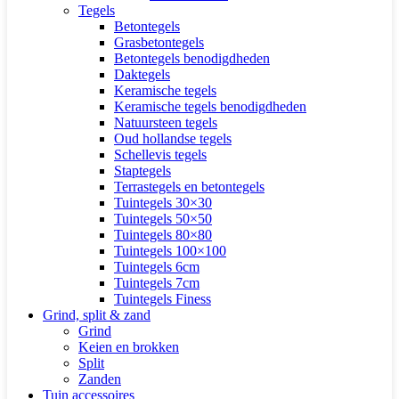
Tegels
Betontegels
Grasbetontegels
Betontegels benodigdheden
Daktegels
Keramische tegels
Keramische tegels benodigdheden
Natuursteen tegels
Oud hollandse tegels
Schellevis tegels
Staptegels
Terrastegels en betontegels
Tuintegels 30×30
Tuintegels 50×50
Tuintegels 80×80
Tuintegels 100×100
Tuintegels 6cm
Tuintegels 7cm
Tuintegels Finess
Grind, split & zand
Grind
Keien en brokken
Split
Zanden
Tuin accessoires