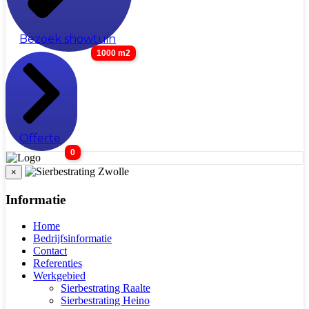
Bezoek showtuin
1000 m2
Offerte
0
×
Informatie
Home
Bedrijfsinformatie
Contact
Referenties
Werkgebied
Sierbestrating Raalte
Sierbestrating Heino