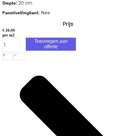
20 cm
Diepte:
Nee
Facet/vellingkant:
Prijs
€
26,49
per m2
Trommelsteen
Toevoegen aan
15x20x6cm
offerte
brons
genuanceerd
aantal