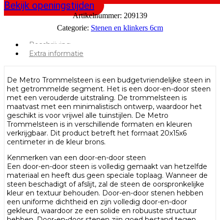
Bekijk openingstijden
Artikelnummer:
209139
Categorie:
Stenen en klinkers 6cm
Beschrijving
Extra informatie
De Metro Trommelsteen is een budgetvriendelijke steen in
het getrommelde segment. Het is een door-en-door steen
met een verouderde uitstraling. De trommelsteen is
maatvast met een minimalistisch ontwerp, waardoor het
geschikt is voor vrijwel alle tuinstijlen. De Metro
Trommelsteen is in verschillende formaten en kleuren
verkrijgbaar. Dit product betreft het formaat 20x15x6
centimeter in de kleur brons.
Kenmerken van een door-en-door steen
Een door-en-door steen is volledig gemaakt van hetzelfde
materiaal en heeft dus geen speciale toplaag. Wanneer de
steen beschadigt of afslijt, zal de steen de oorspronkelijke
kleur en textuur behouden. Door-en-door stenen hebben
een uniforme dichtheid en zijn volledig door-en-door
gekleurd, waardoor ze een solide en robuuste structuur
hebben. Door-en-door stenen zijn goed bestand tegen