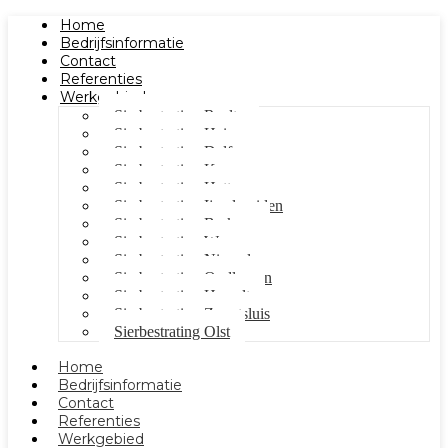
Home
Bedrijfsinformatie
Contact
Referenties
Werkgebied
Sierbestrating Raalte
Sierbestrating Heino
Sierbestrating Dalfsen
Sierbestrating Kampen
Sierbestrating Hattem
Sierbestrating Ijsselmuiden
Sierbestrating Berkum
Sierbestrating Wezep
Sierbestrating Nieuwleusen
Sierbestrating Oudleusen
Sierbestrating Hasselt
Sierbestrating Zwartsluis
Sierbestrating Olst
Home
Bedrijfsinformatie
Contact
Referenties
Werkgebied