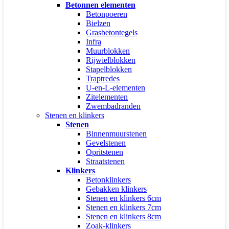
Betonnen elementen
Betonpoeren
Bielzen
Grasbetontegels
Infra
Muurblokken
Rijwielblokken
Stapelblokken
Traptredes
U-en-L-elementen
Zitelementen
Zwembadranden
Stenen en klinkers
Stenen
Binnenmuurstenen
Gevelstenen
Opritstenen
Straatstenen
Klinkers
Betonklinkers
Gebakken klinkers
Stenen en klinkers 6cm
Stenen en klinkers 7cm
Stenen en klinkers 8cm
Zoak-klinkers