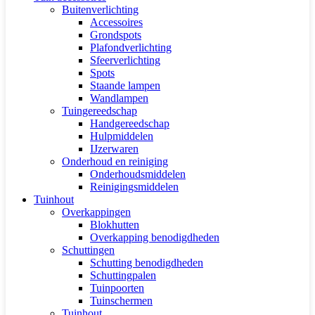
Buitenverlichting
Accessoires
Grondspots
Plafondverlichting
Sfeerverlichting
Spots
Staande lampen
Wandlampen
Tuingereedschap
Handgereedschap
Hulpmiddelen
IJzerwaren
Onderhoud en reiniging
Onderhoudsmiddelen
Reinigingsmiddelen
Tuinhout
Overkappingen
Blokhutten
Overkapping benodigdheden
Schuttingen
Schutting benodigdheden
Schuttingpalen
Tuinpoorten
Tuinschermen
Tuinhout