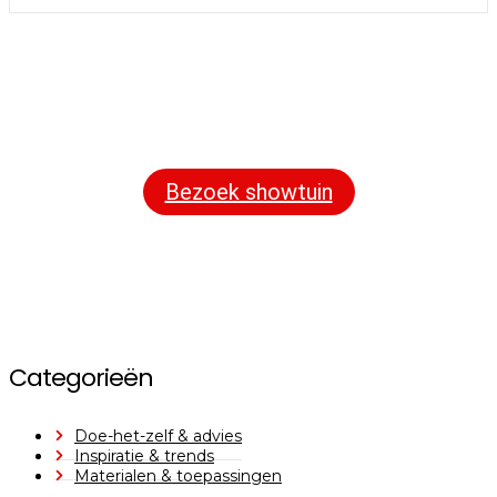
Bezoek onze showtuin
In onze
ontdekt u een uitgebreid
1000m² grote showtuin
assortiment aan sierbestrating, tuintegels en andere
materialen om uw buitenruimte compleet te maken.
Bezoek showtuin
Categorieën
Doe-het-zelf & advies
Inspiratie & trends
Materialen & toepassingen