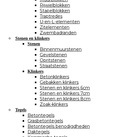
Rijwielblokken
Stapelblokken
Traptredes
U-en-L-elementen
Zitelementen
Zwembadranden
Stenen en klinkers
Stenen
Binnenmuurstenen
Gevelstenen
Opritstenen
Straatstenen
Klinkers
Betonklinkers
Gebakken klinkers
Stenen en klinkers 6cm
Stenen en klinkers 7cm
Stenen en klinkers 8cm
Zoak-klinkers
Tegels
Betontegels
Grasbetontegels
Betontegels benodigdheden
Daktegels