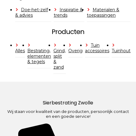
Doe-het-zelf
Inspiratie &
Materialen &
& advies
trends
toepassingen
Producten
Tuin
Alles
Bestrating,
Grind,
Overig
accessoires
Tuinhout
elementen
split
& tegels
&
zand
Sierbestrating Zwolle
Wij staan voor kwaliteit van de producten, persoonlijk contact
en een goede service!