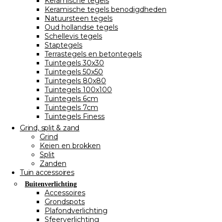
Keramische tegels
Keramische tegels benodigdheden
Natuursteen tegels
Oud hollandse tegels
Schellevis tegels
Staptegels
Terrastegels en betontegels
Tuintegels 30x30
Tuintegels 50x50
Tuintegels 80x80
Tuintegels 100x100
Tuintegels 6cm
Tuintegels 7cm
Tuintegels Finess
Grind, split & zand
Grind
Keien en brokken
Split
Zanden
Tuin accessoires
Buitenverlichting
Accessoires
Grondspots
Plafondverlichting
Sfeerverlichting