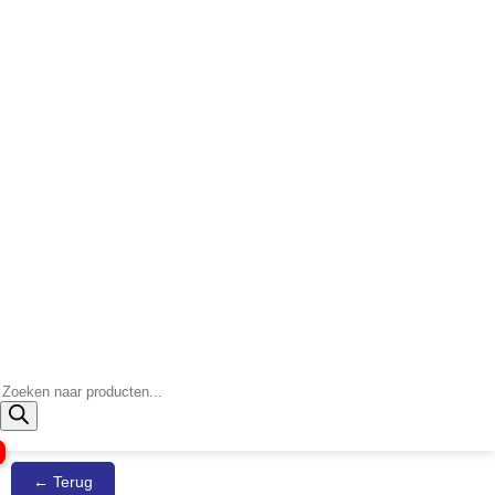
Producten
zoeken
← Terug