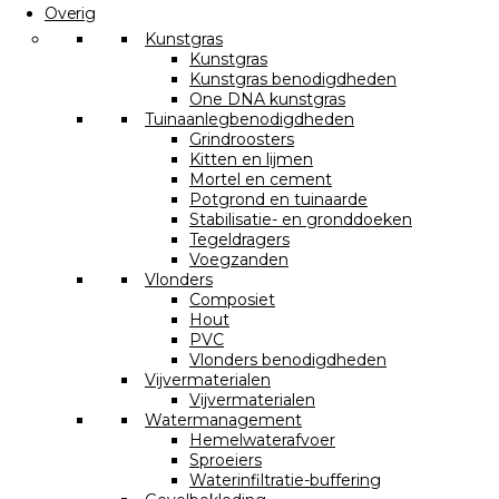
Overig
Kunstgras
Kunstgras
Kunstgras benodigdheden
One DNA kunstgras
Tuinaanlegbenodigdheden
Grindroosters
Kitten en lijmen
Mortel en cement
Potgrond en tuinaarde
Stabilisatie- en gronddoeken
Tegeldragers
Voegzanden
Vlonders
Composiet
Hout
PVC
Vlonders benodigdheden
Vijvermaterialen
Vijvermaterialen
Watermanagement
Hemelwaterafvoer
Sproeiers
Waterinfiltratie-buffering