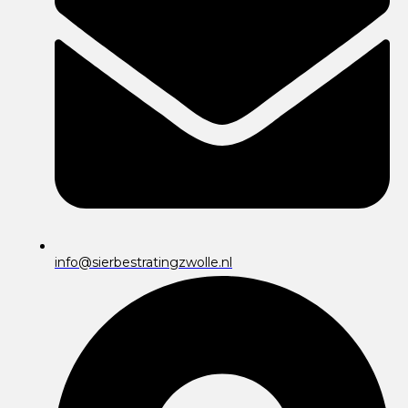
info@sierbestratingzwolle.nl