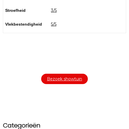
3/5
Stroefheid
5/5
Vlekbestendigheid
Bezoek onze showtuin
In onze
ontdekt u een uitgebreid
1000m² grote showtuin
assortiment aan sierbestrating, tuintegels en andere
materialen om uw buitenruimte compleet te maken.
Bezoek showtuin
Categorieën