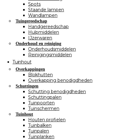
Spots
Staande lampen
Wandlampen
Tuingereedschap
Handgereedschap
Hulpmiddelen
IJzerwaren
Onderhoud en reiniging
Onderhoudsmiddelen
Reinigingsmiddelen
Tuinhout
Overkappingen
Blokhutten
Overkapping benodigdheden
Schuttingen
Schutting benodigdheden
Schuttingpalen
Tuinpoorten
Tuinschermen
Tuinhout
Houten profielen
Tuinbalken
Tuinpalen
Tuinplanken