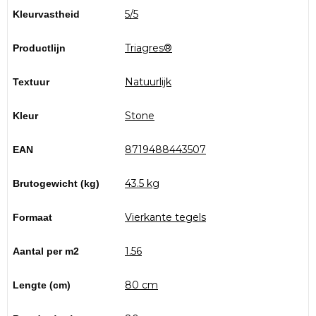
5/5
Kleurvastheid
Triagres®
Productlijn
Natuurlijk
Textuur
Stone
Kleur
8719488443507
EAN
43.5 kg
Brutogewicht (kg)
Vierkante tegels
Formaat
1.56
Aantal per m2
80 cm
Lengte (cm)