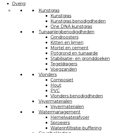
Overig
Kunstgras
Kunstgras
Kunstgras benodigdheden
One DNA kunstgras
Tuinaanlegbenodigdheden
Grindroosters
Kitten en lijmen
Mortel en cement
Potgrond en tuinaarde
Stabilisatie- en gronddoeken
Tegeldragers
Voegzanden
Vlonders
Composiet
Hout
PVC
Vlonders benodigdheden
Vijvermaterialen
Vijvermaterialen
Watermanagement
Hemelwaterafvoer
Sproeiers
Waterinfiltratie-buffering