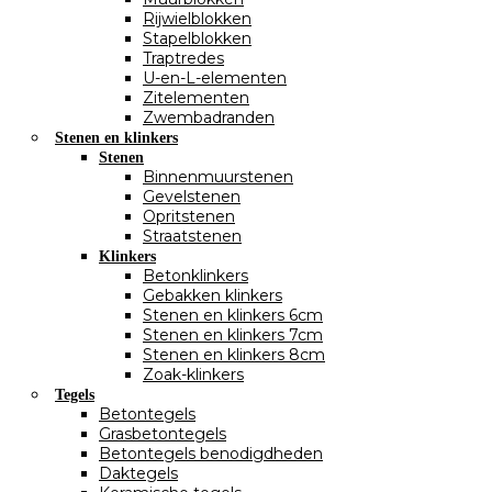
Rijwielblokken
Stapelblokken
Traptredes
U-en-L-elementen
Zitelementen
Zwembadranden
Stenen en klinkers
Stenen
Binnenmuurstenen
Gevelstenen
Opritstenen
Straatstenen
Klinkers
Betonklinkers
Gebakken klinkers
Stenen en klinkers 6cm
Stenen en klinkers 7cm
Stenen en klinkers 8cm
Zoak-klinkers
Tegels
Betontegels
Grasbetontegels
Betontegels benodigdheden
Daktegels