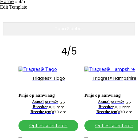
Home
»
4/5
Edit Template
Toon Sidebar
4/5
Dit
Dit
product
product
Triagres® Tiago
Triagres® Hampshire
heeft
heeft
meerdere
meerdere
variaties.
variaties.
Prijs op aanvraag
Prijs op aanvraag
Deze
Deze
optie
Aantal per m2:
1.23
optie
Aantal per m2:
1.23
Breedte:
900 mm
Breedte:
900 mm
kan
kan
Breedte (cm):
90 cm
Breedte (cm):
90 cm
gekozen
gekozen
worden
worden
op
op
Opties selecteren
Opties selecteren
de
de
productpagina
productpagina