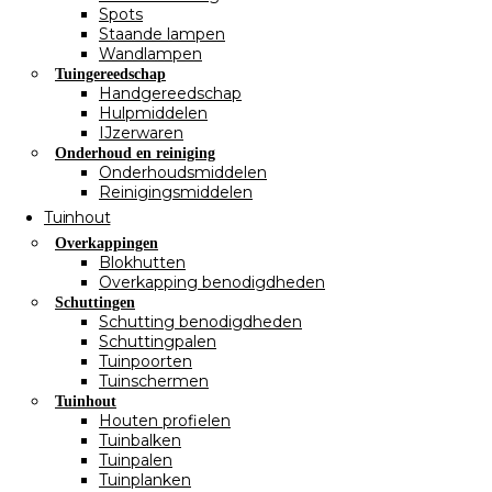
Spots
Staande lampen
Wandlampen
Tuingereedschap
Handgereedschap
Hulpmiddelen
IJzerwaren
Onderhoud en reiniging
Onderhoudsmiddelen
Reinigingsmiddelen
Tuinhout
Overkappingen
Blokhutten
Overkapping benodigdheden
Schuttingen
Schutting benodigdheden
Schuttingpalen
Tuinpoorten
Tuinschermen
Tuinhout
Houten profielen
Tuinbalken
Tuinpalen
Tuinplanken