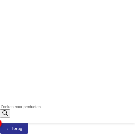
Producten
zoeken
← Terug