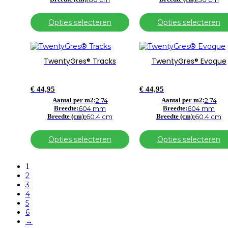
gekozen
gekozen
worden
worden
op
op
Opties selecteren
Opties selecteren
de
de
productpagina
productpagina
Dit
Dit
product
product
TwentyGres® Tracks
TwentyGres® Evoque
heeft
heeft
meerdere
meerdere
variaties.
variaties.
€
44,95
€
44,95
Deze
Deze
optie
Aantal per m2:
2.74
optie
Aantal per m2:
2.74
Breedte:
604 mm
Breedte:
604 mm
kan
kan
Breedte (cm):
60.4 cm
Breedte (cm):
60.4 cm
gekozen
gekozen
worden
worden
op
op
Opties selecteren
Opties selecteren
de
de
productpagina
productpagina
1
2
3
4
5
6
→