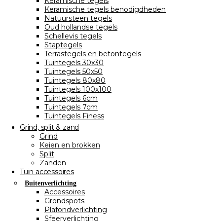
Keramische tegels
Keramische tegels benodigdheden
Natuursteen tegels
Oud hollandse tegels
Schellevis tegels
Staptegels
Terrastegels en betontegels
Tuintegels 30x30
Tuintegels 50x50
Tuintegels 80x80
Tuintegels 100x100
Tuintegels 6cm
Tuintegels 7cm
Tuintegels Finess
Grind, split & zand
Grind
Keien en brokken
Split
Zanden
Tuin accessoires
Buitenverlichting
Accessoires
Grondspots
Plafondverlichting
Sfeerverlichting