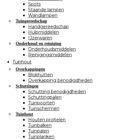
Spots
Staande lampen
Wandlampen
Tuingereedschap
Handgereedschap
Hulpmiddelen
IJzerwaren
Onderhoud en reiniging
Onderhoudsmiddelen
Reinigingsmiddelen
Tuinhout
Overkappingen
Blokhutten
Overkapping benodigdheden
Schuttingen
Schutting benodigdheden
Schuttingpalen
Tuinpoorten
Tuinschermen
Tuinhout
Houten profielen
Tuinbalken
Tuinpalen
Tuinplanken