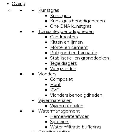
Overig
Kunstgras
Kunstgras
Kunstgras benodigdheden
One DNA kunstgras
Tuinaanlegbenodigdheden
Grindroosters
Kitten en lijmen
Mortel en cement
Potgrond en tuinaarde
Stabilisatie- en gronddoeken
Tegeldragers
Voegzanden
Vlonders
Composiet
Hout
PVC
Vlonders benodigdheden
Vijvermaterialen
Vijvermaterialen
Watermanagement
Hemelwaterafvoer
Sproeiers
Waterinfiltratie-buffering