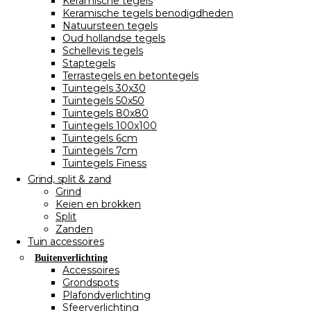
Keramische tegels
Keramische tegels benodigdheden
Natuursteen tegels
Oud hollandse tegels
Schellevis tegels
Staptegels
Terrastegels en betontegels
Tuintegels 30x30
Tuintegels 50x50
Tuintegels 80x80
Tuintegels 100x100
Tuintegels 6cm
Tuintegels 7cm
Tuintegels Finess
Grind, split & zand
Grind
Keien en brokken
Split
Zanden
Tuin accessoires
Buitenverlichting
Accessoires
Grondspots
Plafondverlichting
Sfeerverlichting