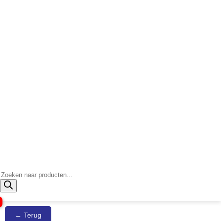
Producten
zoeken
← Terug