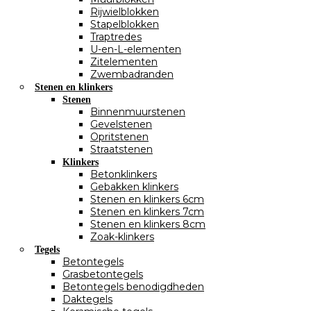
Rijwielblokken
Stapelblokken
Traptredes
U-en-L-elementen
Zitelementen
Zwembadranden
Stenen en klinkers
Stenen
Binnenmuurstenen
Gevelstenen
Opritstenen
Straatstenen
Klinkers
Betonklinkers
Gebakken klinkers
Stenen en klinkers 6cm
Stenen en klinkers 7cm
Stenen en klinkers 8cm
Zoak-klinkers
Tegels
Betontegels
Grasbetontegels
Betontegels benodigdheden
Daktegels