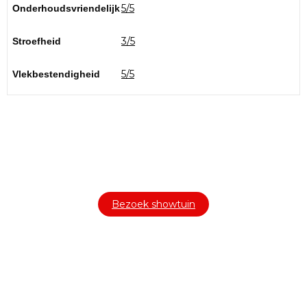
5/5
Onderhoudsvriendelijk
3/5
Stroefheid
5/5
Vlekbestendigheid
Bezoek onze showtuin
In onze
ontdekt u een uitgebreid
1000m² grote showtuin
assortiment aan sierbestrating, tuintegels en andere
materialen om uw buitenruimte compleet te maken.
Bezoek showtuin