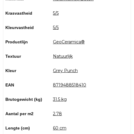
5/5
Krasvastheid
5/5
Kleurvastheid
GeoCeramica®
Productlijn
Natuurlijk
Textuur
Grey Punch
Kleur
8719488518410
EAN
31.5 kg
Brutogewicht (kg)
2.78
Aantal per m2
60 cm
Lengte (cm)