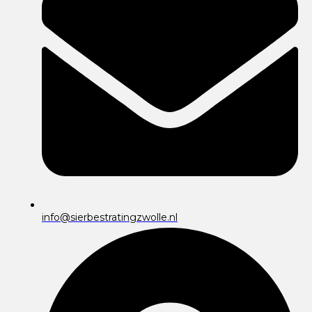
info@sierbestratingzwolle.nl