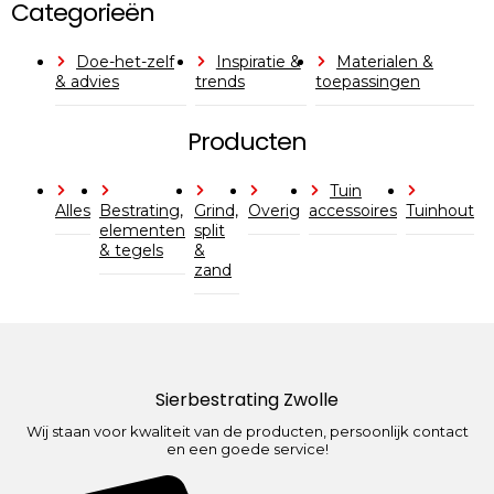
Categorieën
Doe-het-zelf
Inspiratie &
Materialen &
& advies
trends
toepassingen
Producten
Tuin
Alles
Bestrating,
Grind,
Overig
accessoires
Tuinhout
elementen
split
& tegels
&
zand
Sierbestrating Zwolle
Wij staan voor kwaliteit van de producten, persoonlijk contact
en een goede service!