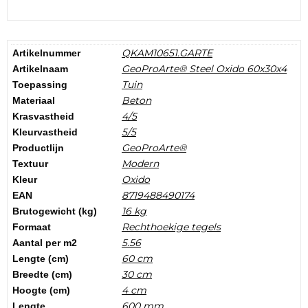
QKAM10651.GARTE
Artikelnummer
GeoProArte® Steel Oxido 60x30x4
Artikelnaam
Tuin
Toepassing
Beton
Materiaal
4/5
Krasvastheid
5/5
Kleurvastheid
GeoProArte®
Productlijn
Modern
Textuur
Oxido
Kleur
8719488490174
EAN
16 kg
Brutogewicht (kg)
Rechthoekige tegels
Formaat
5.56
Aantal per m2
60 cm
Lengte (cm)
30 cm
Breedte (cm)
4 cm
Hoogte (cm)
600 mm
Lengte