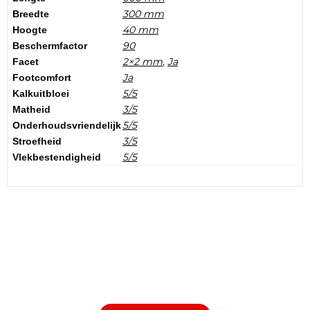
300 mm
Breedte
40 mm
Hoogte
90
Beschermfactor
2×2 mm
,
Ja
Facet
Ja
Footcomfort
5/5
Kalkuitbloei
3/5
Matheid
5/5
Onderhoudsvriendelijk
3/5
Stroefheid
5/5
Vlekbestendigheid
Bezoek onze showtuin
In onze
ontdekt u een uitgebreid
1000m² grote showtuin
assortiment aan sierbestrating, tuintegels en andere
materialen om uw buitenruimte compleet te maken.