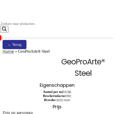
Producten
zoeken
← Terug
Home
»
GeoProArte® Steel
GeoProArte®
Steel
Eigenschappen
Aantal per m2:
5.56
Beschermfactor:
90
Breedte:
300 mm
Prijs
Prijs op aanvraag