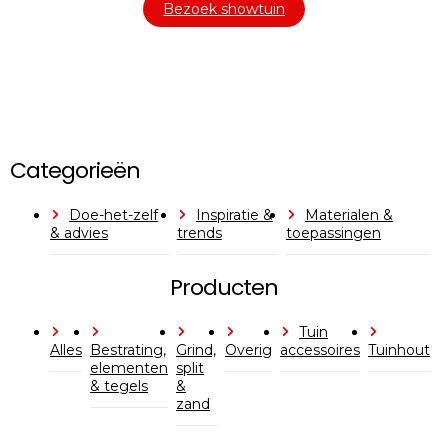
Bezoek showtuin
Categorieën
Doe-het-zelf
Inspiratie &
Materialen &
& advies
trends
toepassingen
Producten
Tuin
Alles
Bestrating,
Grind,
Overig
accessoires
Tuinhout
elementen
split
& tegels
&
zand