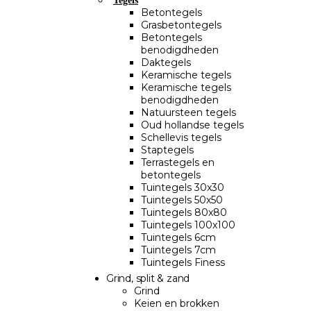
Tegels
Betontegels
Grasbetontegels
Betontegels
benodigdheden
Daktegels
Keramische tegels
Keramische tegels
benodigdheden
Natuursteen tegels
Oud hollandse tegels
Schellevis tegels
Staptegels
Terrastegels en
betontegels
Tuintegels 30x30
Tuintegels 50x50
Tuintegels 80x80
Tuintegels 100x100
Tuintegels 6cm
Tuintegels 7cm
Tuintegels Finess
Grind, split & zand
Grind
Keien en brokken