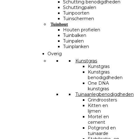
Schutting benodigdheden
Schuttingpalen
Tuinpoorten
Tuinschermen
Tuinhout
Houten profielen
Tuinbalken
Tuinpalen
Tuinplanken
Overig
Kunstgras
Kunstgras
Kunstgras
benodigdheden
One DNA
kunstgras
Tuinaanlegbenodigdheden
Grindroosters
Kitten en
lijmen
Mortel en
cement
Potgrond en
tuinaarde