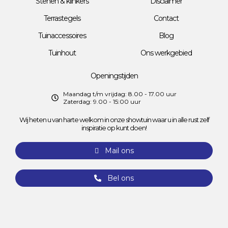
Stenen & klinkers
Disclaimer
Terrastegels
Contact
Tuinaccessoires
Blog
Tuinhout
Ons werkgebied
Openingstijden
Maandag t/m vrijdag: 8.00 - 17.00 uur
Zaterdag: 9.00 - 15:00 uur
Wij heten u van harte welkom in onze showtuin waar u in alle rust zelf
inspiratie op kunt doen!
Mail ons
Bel ons