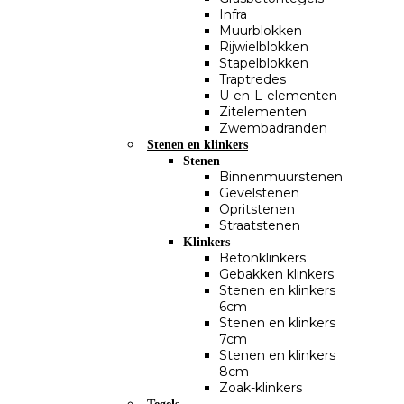
Infra
Muurblokken
Rijwielblokken
Stapelblokken
Traptredes
U-en-L-elementen
Zitelementen
Zwembadranden
Stenen en klinkers
Stenen
Binnenmuurstenen
Gevelstenen
Opritstenen
Straatstenen
Klinkers
Betonklinkers
Gebakken klinkers
Stenen en klinkers
6cm
Stenen en klinkers
7cm
Stenen en klinkers
8cm
Zoak-klinkers