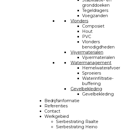
Stabilisatie- en
gronddoeken
Tegeldragers
Voegzanden
Vlonders
Composiet
Hout
PVC
Vlonders
benodigdheden
Vijvermaterialen
Vijvermaterialen
Watermanagement
Hemelwaterafvoer
Sproeiers
Waterinfiltratie-
buffering
Gevelbekleding
Gevelbekleding
Bedrijfsinformatie
Referenties
Contact
Werkgebied
Sierbestrating Raalte
Sierbestrating Heino