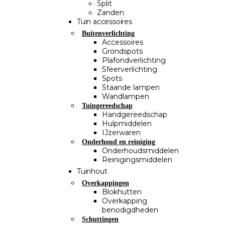
Split
Zanden
Tuin accessoires
Buitenverlichting
Accessoires
Grondspots
Plafondverlichting
Sfeerverlichting
Spots
Staande lampen
Wandlampen
Tuingereedschap
Handgereedschap
Hulpmiddelen
IJzerwaren
Onderhoud en reiniging
Onderhoudsmiddelen
Reinigingsmiddelen
Tuinhout
Overkappingen
Blokhutten
Overkapping
benodigdheden
Schuttingen