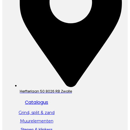
Herfterlaan 50 8026 RB Zwolle
Catalogus
Grind, split & zand
Muurelementen
Stenen & klinkers