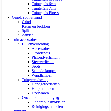
Tuintegels 6cm
Tuintegels 7cm
Tuintegels Finess
Grind, split & zand
Grind
Keien en brokken
Split
Zanden
Tuin accessoires
Buitenverlichting
Accessoires
Grondspots
Plafondverlichting
Sfeerverlichting
Spots
Staande lampen
Wandlampen
Tuingereedschap
Handgereedschap
Hulpmiddelen
IJzerwaren
Onderhoud en reiniging
Onderhoudsmiddelen
Reinigingsmiddelen
Tuinhout