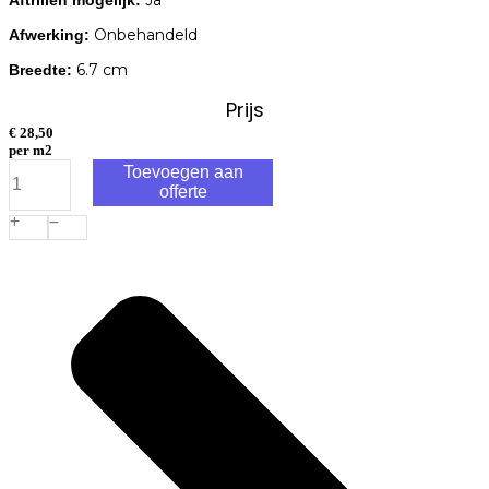
Onbehandeld
Afwerking:
6.7 cm
Breedte:
Prijs
€
28,50
per m2
Tremico
Toevoegen aan
Twents
offerte
Bont
Dikformaat
6cm
aantal