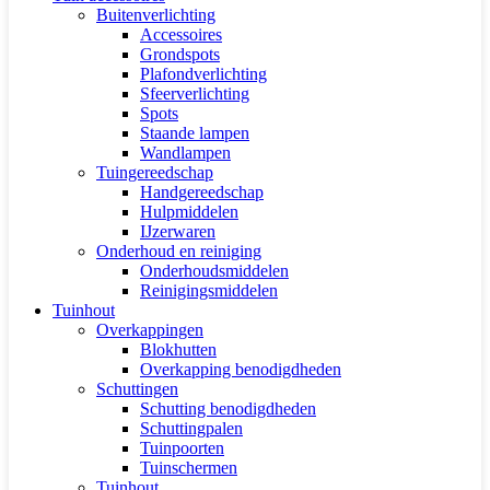
Buitenverlichting
Accessoires
Grondspots
Plafondverlichting
Sfeerverlichting
Spots
Staande lampen
Wandlampen
Tuingereedschap
Handgereedschap
Hulpmiddelen
IJzerwaren
Onderhoud en reiniging
Onderhoudsmiddelen
Reinigingsmiddelen
Tuinhout
Overkappingen
Blokhutten
Overkapping benodigdheden
Schuttingen
Schutting benodigdheden
Schuttingpalen
Tuinpoorten
Tuinschermen
Tuinhout