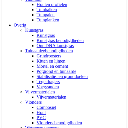
Houten profielen
Tuinbalken
Tuinpalen
Tuinplanken
Overig
Kunstgras
Kunstgras
Kunstgras benodigdheden
One DNA kunstgras
Tuinaanlegbenodigdheden
Grindroosters
Kitten en lijmen
Mortel en cement
Potgrond en tuinaarde
Stabilisatie- en gronddoeken
Tegeldragers
Voegzanden
Vijvermaterialen
Vijvermaterialen
Vlonders
Composiet
Hout
PVC
Vlonders benodigdheden
Watermanagement