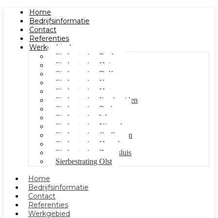
Home
Bedrijfsinformatie
Contact
Referenties
Werkgebied
Sierbestrating Raalte
Sierbestrating Heino
Sierbestrating Dalfsen
Sierbestrating Kampen
Sierbestrating Hattem
Sierbestrating Ijsselmuiden
Sierbestrating Berkum
Sierbestrating Wezep
Sierbestrating Nieuwleusen
Sierbestrating Oudleusen
Sierbestrating Hasselt
Sierbestrating Zwartsluis
Sierbestrating Olst
Home
Bedrijfsinformatie
Contact
Referenties
Werkgebied