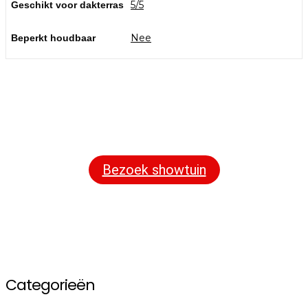
5/5
Geschikt voor dakterras
Nee
Beperkt houdbaar
Bezoek onze showtuin
In onze
ontdekt u een uitgebreid
1000m² grote showtuin
assortiment aan sierbestrating, tuintegels en andere
materialen om uw buitenruimte compleet te maken.
Bezoek showtuin
Categorieën