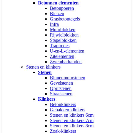
Betonnen elementen
Betonpoeren
Bielzen
Grasbetontegels
Infra
Muurblokken
Rijwielblokken
Stapelblokken
Traptredes
U-en-L-elementen
Zitelementen
Zwembadranden
Stenen en klinkers
Stenen
Binnenmuurstenen
Gevelstenen
Opritstenen
Straatstenen
Klinkers
Betonklinkers
Gebakken klinkers
Stenen en klinkers 6cm
Stenen en klinkers 7cm
Stenen en klinkers 8cm
Zoak-klinkers