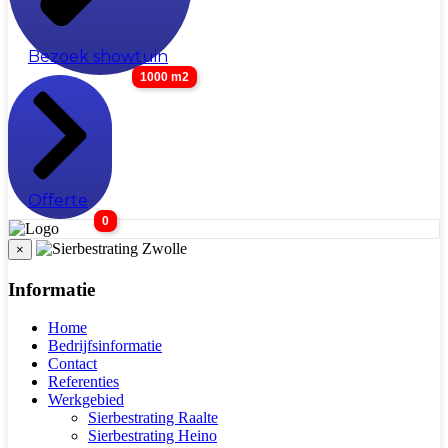
Bezoek showtuin
1000 m2
Offerte
0
×
Informatie
Home
Bedrijfsinformatie
Contact
Referenties
Werkgebied
Sierbestrating Raalte
Sierbestrating Heino