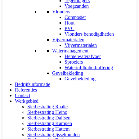
Tegeldragers
Voegzanden
Vlonders
Composiet
Hout
PVC
Vlonders benodigdheden
Vijvermaterialen
Vijvermaterialen
Watermanagement
Hemelwaterafvoer
Sproeiers
Waterinfiltratie-buffering
Gevelbekleding
Gevelbekleding
Bedrijfsinformatie
Referenties
Contact
Werkgebied
Sierbestrating Raalte
Sierbestrating Heino
Sierbestrating Dalfsen
Sierbestrating Kampen
Sierbestrating Hattem
Sierbestrating Ijsselmuiden