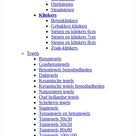
Opritstenen
Straatstenen
Klinkers
Betonklinkers
Gebakken klinkers
Stenen en klinkers 6cm
Stenen en klinkers 7cm
Stenen en klinkers 8cm
Zoak-klinkers
Tegels
Betontegels
Grasbetontegels
Betontegels benodigdheden
Daktegels
Keramische tegels
Keramische tegels benodigdheden
Natuursteen tegels
Oud hollandse tegels
Schellevis tegels
Staptegels
Terrastegels en betontegels
Tuintegels 30x30
Tuintegels 50x50
Tuintegels 80x80
Tuintegels 100x100