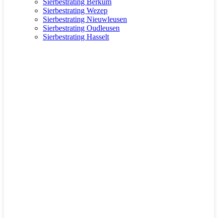
Sierbestrating Berkum
Sierbestrating Wezep
Sierbestrating Nieuwleusen
Sierbestrating Oudleusen
Sierbestrating Hasselt