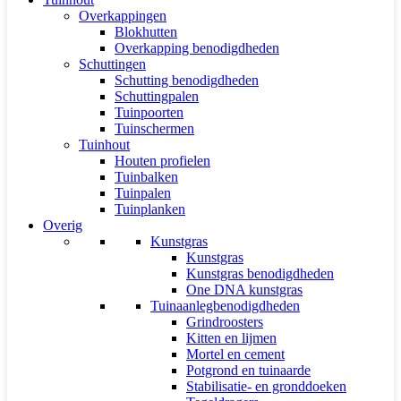
Overkappingen
Blokhutten
Overkapping benodigdheden
Schuttingen
Schutting benodigdheden
Schuttingpalen
Tuinpoorten
Tuinschermen
Tuinhout
Houten profielen
Tuinbalken
Tuinpalen
Tuinplanken
Overig
Kunstgras
Kunstgras
Kunstgras benodigdheden
One DNA kunstgras
Tuinaanlegbenodigdheden
Grindroosters
Kitten en lijmen
Mortel en cement
Potgrond en tuinaarde
Stabilisatie- en gronddoeken