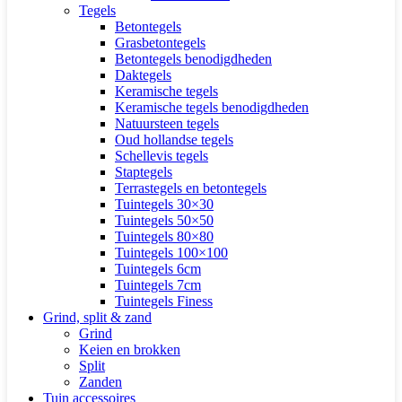
Tegels
Betontegels
Grasbetontegels
Betontegels benodigdheden
Daktegels
Keramische tegels
Keramische tegels benodigdheden
Natuursteen tegels
Oud hollandse tegels
Schellevis tegels
Staptegels
Terrastegels en betontegels
Tuintegels 30×30
Tuintegels 50×50
Tuintegels 80×80
Tuintegels 100×100
Tuintegels 6cm
Tuintegels 7cm
Tuintegels Finess
Grind, split & zand
Grind
Keien en brokken
Split
Zanden
Tuin accessoires