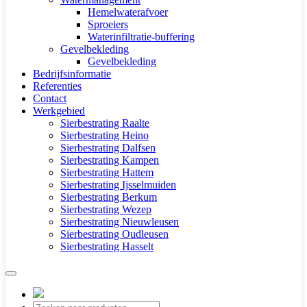
Hemelwaterafvoer
Sproeiers
Waterinfiltratie-buffering
Gevelbekleding
Gevelbekleding
Bedrijfsinformatie
Referenties
Contact
Werkgebied
Sierbestrating Raalte
Sierbestrating Heino
Sierbestrating Dalfsen
Sierbestrating Kampen
Sierbestrating Hattem
Sierbestrating Ijsselmuiden
Sierbestrating Berkum
Sierbestrating Wezep
Sierbestrating Nieuwleusen
Sierbestrating Oudleusen
Sierbestrating Hasselt
Producten