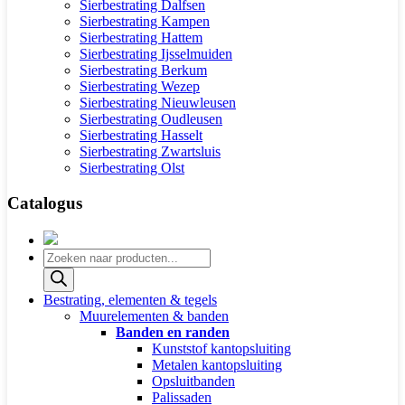
Sierbestrating Dalfsen
Sierbestrating Kampen
Sierbestrating Hattem
Sierbestrating Ijsselmuiden
Sierbestrating Berkum
Sierbestrating Wezep
Sierbestrating Nieuwleusen
Sierbestrating Oudleusen
Sierbestrating Hasselt
Sierbestrating Zwartsluis
Sierbestrating Olst
Catalogus
Producten
zoeken
Bestrating, elementen & tegels
Muurelementen & banden
Banden en randen
Kunststof kantopsluiting
Metalen kantopsluiting
Opsluitbanden
Palissaden