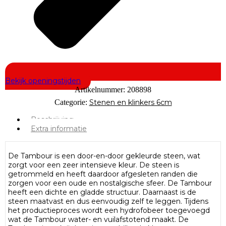
Bekijk openingstijden
Artikelnummer:
208898
Categorie:
Stenen en klinkers 6cm
Beschrijving
Extra informatie
De Tambour is een door-en-door gekleurde steen, wat
zorgt voor een zeer intensieve kleur. De steen is
getrommeld en heeft daardoor afgesleten randen die
zorgen voor een oude en nostalgische sfeer. De Tambour
heeft een dichte en gladde structuur. Daarnaast is de
steen maatvast en dus eenvoudig zelf te leggen. Tijdens
het productieproces wordt een hydrofobeer toegevoegd
wat de Tambour water- en vuilafstotend maakt. De