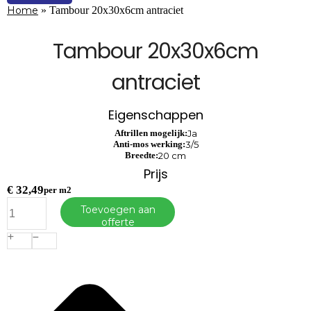
Home
»
Tambour 20x30x6cm antraciet
Tambour 20x30x6cm
antraciet
Eigenschappen
Aftrillen mogelijk:
Ja
Anti-mos werking:
3/5
Breedte:
20 cm
Prijs
€
32,49
per m2
Tambour
Toevoegen aan
20x30x6cm
offerte
antraciet
aantal