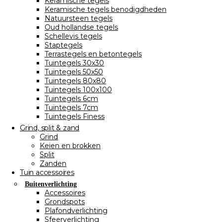
Keramische tegels
Keramische tegels benodigdheden
Natuursteen tegels
Oud hollandse tegels
Schellevis tegels
Staptegels
Terrastegels en betontegels
Tuintegels 30x30
Tuintegels 50x50
Tuintegels 80x80
Tuintegels 100x100
Tuintegels 6cm
Tuintegels 7cm
Tuintegels Finess
Grind, split & zand
Grind
Keien en brokken
Split
Zanden
Tuin accessoires
Buitenverlichting
Accessoires
Grondspots
Plafondverlichting
Sfeerverlichting