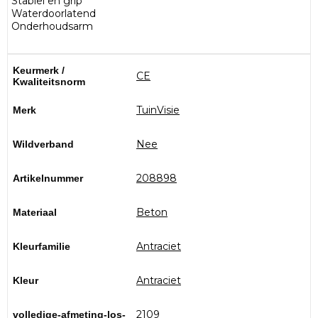
Stabiel en grip
Waterdoorlatend
Onderhoudsarm
Keurmerk /
CE
Kwaliteitsnorm
TuinVisie
Merk
Nee
Wildverband
208898
Artikelnummer
Beton
Materiaal
Antraciet
Kleurfamilie
Antraciet
Kleur
2109
volledige-afmeting-los-