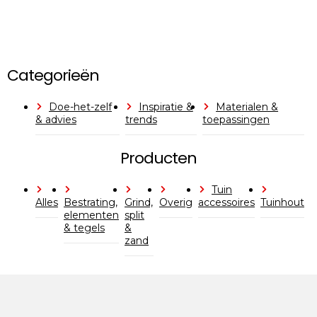
Categorieën
Doe-het-zelf
Inspiratie &
Materialen &
& advies
trends
toepassingen
Producten
Tuin
Alles
Bestrating,
Grind,
Overig
accessoires
Tuinhout
elementen
split
& tegels
&
zand