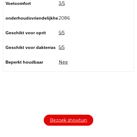
3/5
Voetcomfort
2086
onderhoudsvriendelijkhe
5/5
Geschikt voor oprit
5/5
Geschikt voor dakterras
Nee
Beperkt houdbaar
Bezoek onze showtuin
In onze
ontdekt u een uitgebreid
1000m² grote showtuin
assortiment aan sierbestrating, tuintegels en andere
materialen om uw buitenruimte compleet te maken.
Bezoek showtuin