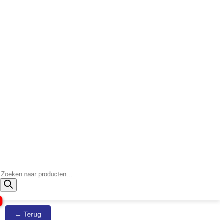
Producten
zoeken
← Terug