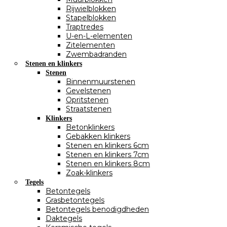
Rijwielblokken
Stapelblokken
Traptredes
U-en-L-elementen
Zitelementen
Zwembadranden
Stenen en klinkers
Stenen
Binnenmuurstenen
Gevelstenen
Opritstenen
Straatstenen
Klinkers
Betonklinkers
Gebakken klinkers
Stenen en klinkers 6cm
Stenen en klinkers 7cm
Stenen en klinkers 8cm
Zoak-klinkers
Tegels
Betontegels
Grasbetontegels
Betontegels benodigdheden
Daktegels