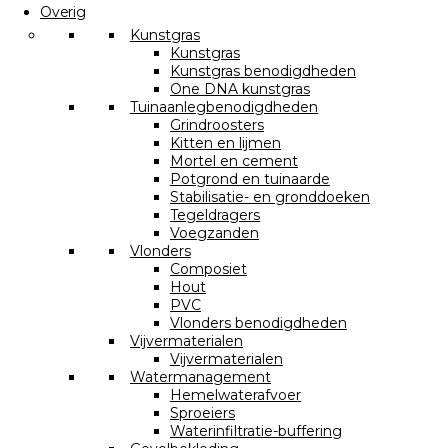
Overig
Kunstgras
Kunstgras
Kunstgras benodigdheden
One DNA kunstgras
Tuinaanlegbenodigdheden
Grindroosters
Kitten en lijmen
Mortel en cement
Potgrond en tuinaarde
Stabilisatie- en gronddoeken
Tegeldragers
Voegzanden
Vlonders
Composiet
Hout
PVC
Vlonders benodigdheden
Vijvermaterialen
Vijvermaterialen
Watermanagement
Hemelwaterafvoer
Sproeiers
Waterinfiltratie-buffering