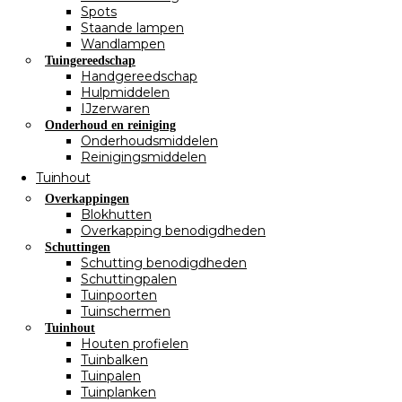
Spots
Staande lampen
Wandlampen
Tuingereedschap
Handgereedschap
Hulpmiddelen
IJzerwaren
Onderhoud en reiniging
Onderhoudsmiddelen
Reinigingsmiddelen
Tuinhout
Overkappingen
Blokhutten
Overkapping benodigdheden
Schuttingen
Schutting benodigdheden
Schuttingpalen
Tuinpoorten
Tuinschermen
Tuinhout
Houten profielen
Tuinbalken
Tuinpalen
Tuinplanken