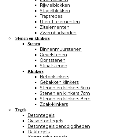
Rijwielblokken
Stapelblokken
Traptredes
U-en-L-elementen
Zitelementen
Zwembadranden
Stenen en klinkers
Stenen
Binnenmuurstenen
Gevelstenen
Opritstenen
Straatstenen
Klinkers
Betonklinkers
Gebakken klinkers
Stenen en klinkers 6cm
Stenen en klinkers 7cm
Stenen en klinkers 8cm
Zoak-klinkers
Tegels
Betontegels
Grasbetontegels
Betontegels benodigdheden
Daktegels