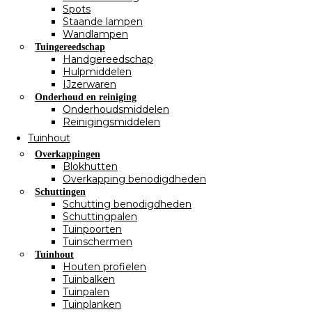
Spots
Staande lampen
Wandlampen
Tuingereedschap
Handgereedschap
Hulpmiddelen
IJzerwaren
Onderhoud en reiniging
Onderhoudsmiddelen
Reinigingsmiddelen
Tuinhout
Overkappingen
Blokhutten
Overkapping benodigdheden
Schuttingen
Schutting benodigdheden
Schuttingpalen
Tuinpoorten
Tuinschermen
Tuinhout
Houten profielen
Tuinbalken
Tuinpalen
Tuinplanken