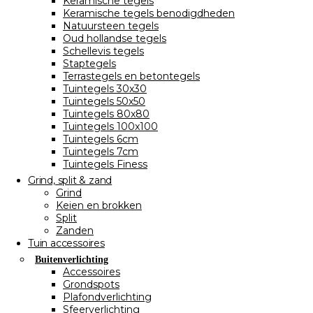
Keramische tegels
Keramische tegels benodigdheden
Natuursteen tegels
Oud hollandse tegels
Schellevis tegels
Staptegels
Terrastegels en betontegels
Tuintegels 30x30
Tuintegels 50x50
Tuintegels 80x80
Tuintegels 100x100
Tuintegels 6cm
Tuintegels 7cm
Tuintegels Finess
Grind, split & zand
Grind
Keien en brokken
Split
Zanden
Tuin accessoires
Buitenverlichting
Accessoires
Grondspots
Plafondverlichting
Sfeerverlichting