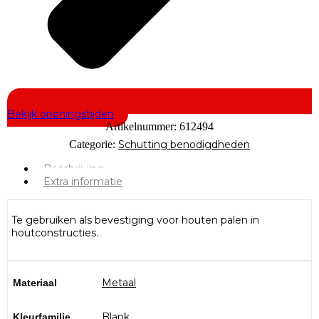
Bekijk openingstijden
Artikelnummer:
612494
Categorie:
Schutting benodigdheden
Beschrijving
Extra informatie
Te gebruiken als bevestiging voor houten palen in
houtconstructies.
Metaal
Materiaal
Blank
Kleurfamilie