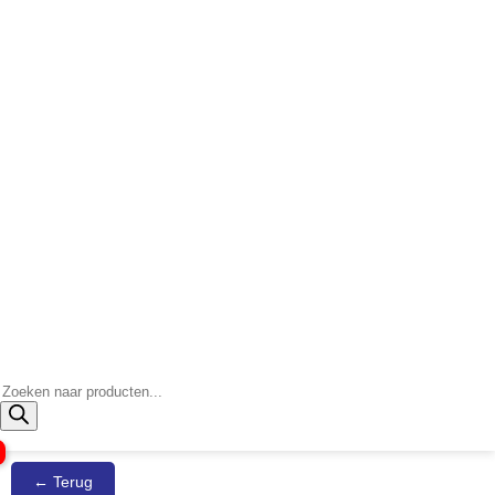
Producten
zoeken
← Terug