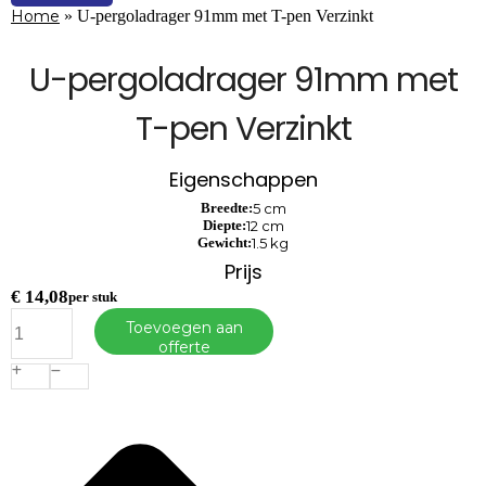
Home
»
U-pergoladrager 91mm met T-pen Verzinkt
U-pergoladrager 91mm met
T-pen Verzinkt
Eigenschappen
Breedte:
5 cm
Diepte:
12 cm
Gewicht:
1.5 kg
Prijs
€
14,08
per stuk
U-
Toevoegen aan
pergoladrager
offerte
91mm
met
T-
pen
Verzinkt
aantal