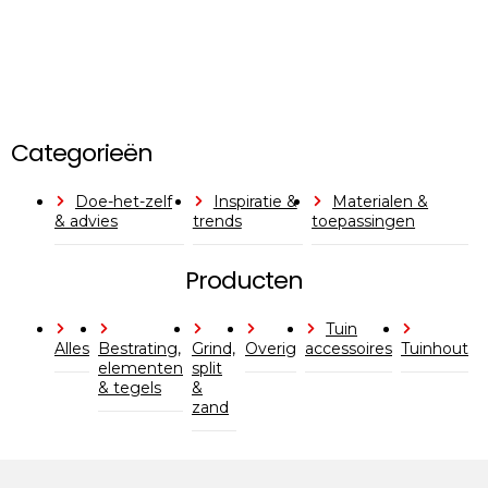
Categorieën
Doe-het-zelf
Inspiratie &
Materialen &
& advies
trends
toepassingen
Producten
Tuin
Alles
Bestrating,
Grind,
Overig
accessoires
Tuinhout
elementen
split
& tegels
&
zand