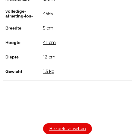
volledige-
4566
afmeting-los-
5 cm
Breedte
41 cm
Hoogte
12 cm
Diepte
1.5 kg
Gewicht
Bezoek onze showtuin
In onze
ontdekt u een uitgebreid
1000m² grote showtuin
assortiment aan sierbestrating, tuintegels en andere
materialen om uw buitenruimte compleet te maken.
Bezoek showtuin