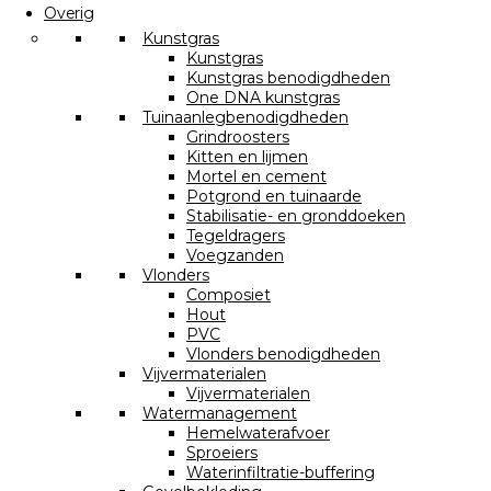
Overig
Kunstgras
Kunstgras
Kunstgras benodigdheden
One DNA kunstgras
Tuinaanlegbenodigdheden
Grindroosters
Kitten en lijmen
Mortel en cement
Potgrond en tuinaarde
Stabilisatie- en gronddoeken
Tegeldragers
Voegzanden
Vlonders
Composiet
Hout
PVC
Vlonders benodigdheden
Vijvermaterialen
Vijvermaterialen
Watermanagement
Hemelwaterafvoer
Sproeiers
Waterinfiltratie-buffering