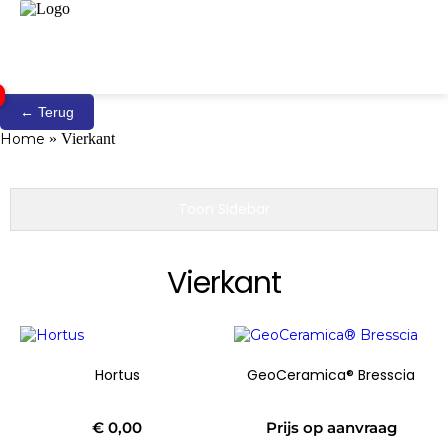
← Terug
Home
»
Vierkant
Toon Sidebar
Vierkant
Dit
product
heeft
Hortus
GeoCeramica® Bresscia
meerdere
variaties.
Deze
€
0,00
Prijs op aanvraag
optie