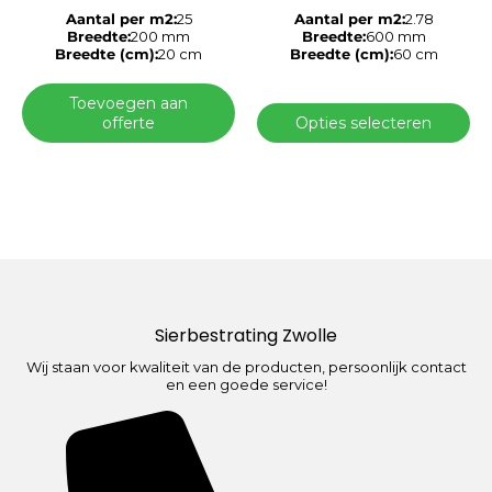
kan
Aantal per m2:
25
Aantal per m2:
2.78
gekozen
Breedte:
200 mm
Breedte:
600 mm
worden
Breedte (cm):
20 cm
Breedte (cm):
60 cm
op
de
Toevoegen aan
productpagina
offerte
Opties selecteren
Sierbestrating Zwolle
Wij staan voor kwaliteit van de producten, persoonlijk contact
en een goede service!