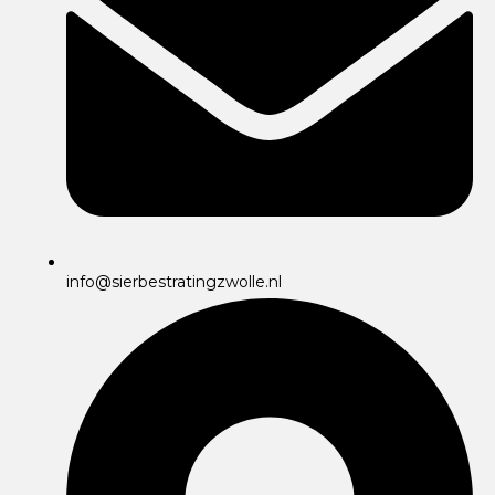
info@sierbestratingzwolle.nl