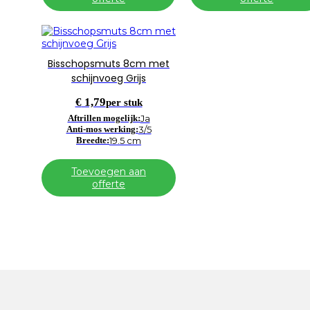
Bisschopsmuts 8cm met
schijnvoeg Grijs
€
1,79
per stuk
Aftrillen mogelijk:
Ja
Anti-mos werking:
3/5
Breedte:
19.5 cm
Toevoegen aan
offerte