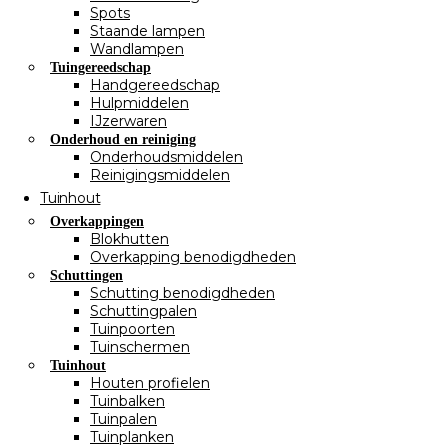
Spots
Staande lampen
Wandlampen
Tuingereedschap
Handgereedschap
Hulpmiddelen
IJzerwaren
Onderhoud en reiniging
Onderhoudsmiddelen
Reinigingsmiddelen
Tuinhout
Overkappingen
Blokhutten
Overkapping benodigdheden
Schuttingen
Schutting benodigdheden
Schuttingpalen
Tuinpoorten
Tuinschermen
Tuinhout
Houten profielen
Tuinbalken
Tuinpalen
Tuinplanken