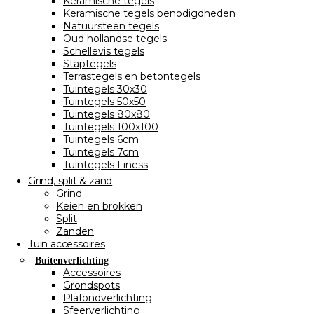
Keramische tegels
Keramische tegels benodigdheden
Natuursteen tegels
Oud hollandse tegels
Schellevis tegels
Staptegels
Terrastegels en betontegels
Tuintegels 30x30
Tuintegels 50x50
Tuintegels 80x80
Tuintegels 100x100
Tuintegels 6cm
Tuintegels 7cm
Tuintegels Finess
Grind, split & zand
Grind
Keien en brokken
Split
Zanden
Tuin accessoires
Buitenverlichting
Accessoires
Grondspots
Plafondverlichting
Sfeerverlichting