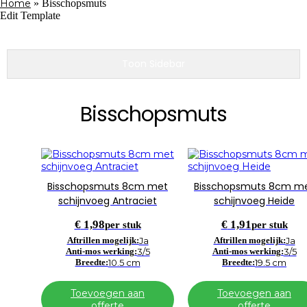
Home
»
Bisschopsmuts
Edit Template
Toon Sidebar
Bisschopsmuts
Bisschopsmuts 8cm met
Bisschopsmuts 8cm m
schijnvoeg Antraciet
schijnvoeg Heide
€
1,98
€
1,91
per stuk
per stuk
Aftrillen mogelijk:
Ja
Aftrillen mogelijk:
Ja
Anti-mos werking:
3/5
Anti-mos werking:
3/5
Breedte:
10.5 cm
Breedte:
19.5 cm
Toevoegen aan
Toevoegen aan
offerte
offerte