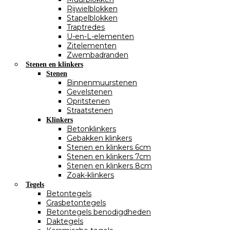
Rijwielblokken
Stapelblokken
Traptredes
U-en-L-elementen
Zitelementen
Zwembadranden
Stenen en klinkers
Stenen
Binnenmuurstenen
Gevelstenen
Opritstenen
Straatstenen
Klinkers
Betonklinkers
Gebakken klinkers
Stenen en klinkers 6cm
Stenen en klinkers 7cm
Stenen en klinkers 8cm
Zoak-klinkers
Tegels
Betontegels
Grasbetontegels
Betontegels benodigdheden
Daktegels