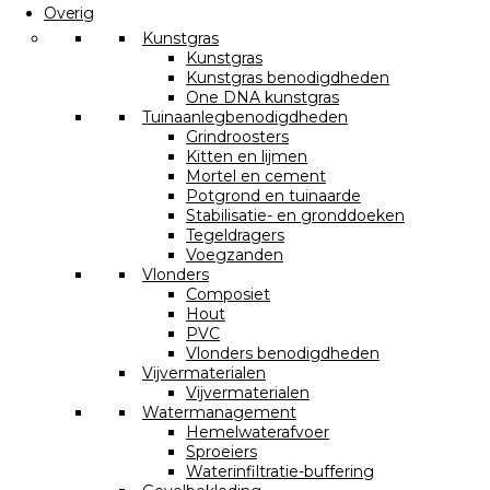
Overig
Kunstgras
Kunstgras
Kunstgras benodigdheden
One DNA kunstgras
Tuinaanlegbenodigdheden
Grindroosters
Kitten en lijmen
Mortel en cement
Potgrond en tuinaarde
Stabilisatie- en gronddoeken
Tegeldragers
Voegzanden
Vlonders
Composiet
Hout
PVC
Vlonders benodigdheden
Vijvermaterialen
Vijvermaterialen
Watermanagement
Hemelwaterafvoer
Sproeiers
Waterinfiltratie-buffering