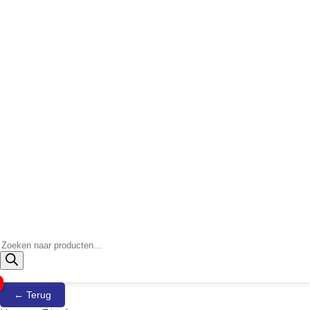
Producten
zoeken
← Terug