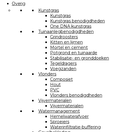
Overig
Kunstgras
Kunstgras
Kunstgras benodigdheden
One DNA kunstgras
Tuinaanlegbenodigdheden
Grindroosters
Kitten en lijmen
Mortel en cement
Potgrond en tuinaarde
Stabilisatie- en gronddoeken
Tegeldragers
Voegzanden
Vlonders
Composiet
Hout
PVC
Vlonders benodigdheden
Vijvermaterialen
Vijvermaterialen
Watermanagement
Hemelwaterafvoer
Sproeiers
Waterinfiltratie-buffering