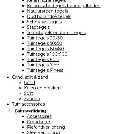
Keramische tegels
Keramische tegels benodigdheden
Natuursteen tegels
Oud hollandse tegels
Schellevis tegels
Staptegels
Terrastegels en betontegels
Tuintegels 30x30
Tuintegels 50x50
Tuintegels 80x80
Tuintegels 100x100
Tuintegels 6cm
Tuintegels 7cm
Tuintegels Finess
Grind, split & zand
Grind
Keien en brokken
Split
Zanden
Tuin accessoires
Buitenverlichting
Accessoires
Grondspots
Plafondverlichting
Sfeerverlichting