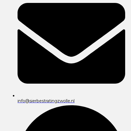
info@sierbestratingzwolle.nl