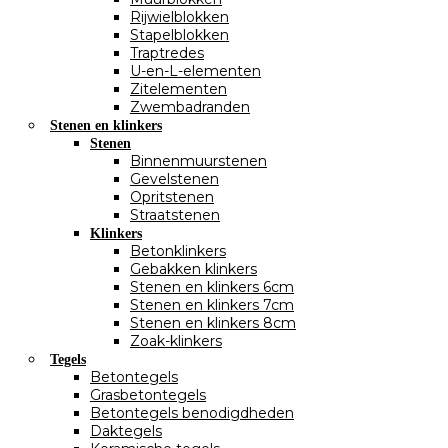
Rijwielblokken
Stapelblokken
Traptredes
U-en-L-elementen
Zitelementen
Zwembadranden
Stenen en klinkers
Stenen
Binnenmuurstenen
Gevelstenen
Opritstenen
Straatstenen
Klinkers
Betonklinkers
Gebakken klinkers
Stenen en klinkers 6cm
Stenen en klinkers 7cm
Stenen en klinkers 8cm
Zoak-klinkers
Tegels
Betontegels
Grasbetontegels
Betontegels benodigdheden
Daktegels