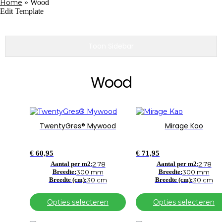
Home
»
Wood
Edit Template
Toon Sidebar
Wood
Dit
Dit
product
product
TwentyGres® Mywood
Mirage Kao
heeft
heeft
meerdere
meerdere
variaties.
variaties.
€
60,95
€
71,95
Deze
Deze
optie
Aantal per m2:
2.78
optie
Aantal per m2:
2.78
Breedte:
300 mm
Breedte:
300 mm
kan
kan
Breedte (cm):
30 cm
Breedte (cm):
30 cm
gekozen
gekozen
worden
worden
op
op
Opties selecteren
Opties selecteren
de
de
productpagina
productpagina