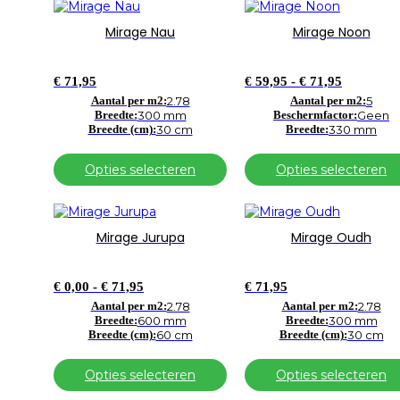
Dit
Dit
product
product
Mirage Nau
Mirage Noon
heeft
heeft
meerdere
meerdere
variaties.
variaties.
Prijsklass
€
71,95
€
59,95
-
€
71,95
Deze
Deze
€ 59,95
optie
Aantal per m2:
2.78
optie
Aantal per m2:
5
tot
Breedte:
300 mm
Beschermfactor:
Geen
kan
kan
€ 71,95
Breedte (cm):
30 cm
Breedte:
330 mm
gekozen
gekozen
worden
worden
op
op
Opties selecteren
Opties selecteren
de
de
productpagina
productpagina
Dit
Dit
product
product
Mirage Jurupa
Mirage Oudh
heeft
heeft
meerdere
meerdere
variaties.
variaties.
Prijsklasse:
€
0,00
-
€
71,95
€
71,95
Deze
Deze
€ 0,00
optie
Aantal per m2:
2.78
optie
Aantal per m2:
2.78
tot
Breedte:
600 mm
Breedte:
300 mm
kan
kan
€ 71,95
Breedte (cm):
60 cm
Breedte (cm):
30 cm
gekozen
gekozen
worden
worden
op
op
Opties selecteren
Opties selecteren
de
de