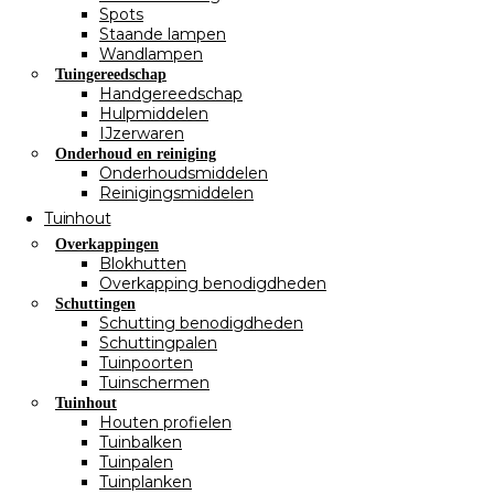
Spots
Staande lampen
Wandlampen
Tuingereedschap
Handgereedschap
Hulpmiddelen
IJzerwaren
Onderhoud en reiniging
Onderhoudsmiddelen
Reinigingsmiddelen
Tuinhout
Overkappingen
Blokhutten
Overkapping benodigdheden
Schuttingen
Schutting benodigdheden
Schuttingpalen
Tuinpoorten
Tuinschermen
Tuinhout
Houten profielen
Tuinbalken
Tuinpalen
Tuinplanken