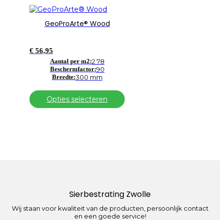
productpagina
productpagina
Dit
product
GeoProArte® Wood
heeft
meerdere
variaties.
€
56,95
Deze
optie
Aantal per m2:
2.78
Beschermfactor:
90
kan
Breedte:
300 mm
gekozen
worden
op
Opties selecteren
de
productpagina
Sierbestrating Zwolle
Wij staan voor kwaliteit van de producten, persoonlijk contact
en een goede service!