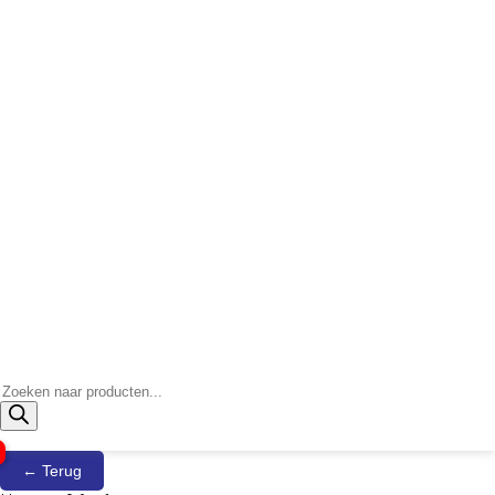
Producten
zoeken
← Terug